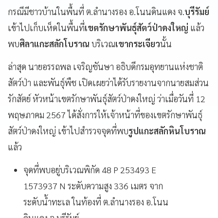
กรณีมีชาวบ้านในพื้นที่ ต.ลำนางรอง อ.โนนดินแดง จ.
บุรีรัมย์
เข้าไปเก็บเห็ดในพื้นที่
เขตรักษาพันธุ์สัตว์ป่าดงใหญ่
แล้ว
พบ
ศิลาแกะสลักโบราณ
บริเวณ
เขากระเจียว
นั้น
ล่าสุด นายอรรถพล เจริญชันษา อธิบดีกรมอุทยานแห่งชาติ
สัตว์ป่า และพันธุ์พืช เปิดเผยว่าได้รับรายงานจากนายสมส่วน
รักสัตย์ หัวหน้าเขตรักษาพันธุ์สัตว์ป่าดงใหญ่ ว่าเมื่อวันที่ 12
พฤษภาคม 2567 ได้สั่งการให้เจ้าหน้าที่ของเขตรักษาพันธุ์
สัตว์ป่าดงใหญ่ เข้าไปสำรวจจุดที่พบ
รูปแกะสลักหินโบราณ
แล้ว
จุดที่พบอยู่บริเวณพิกัด 48 P 253493 E
1573937 N ระดับความสูง 336 เมตร จาก
ระดับน้ำทะเล ในท้องที่ ต.ลำนางรอง อ.โนน
ดินแดง จ.บุรีรัมย์