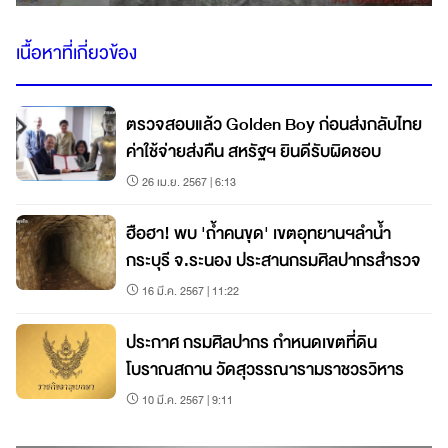
เนื้อหาที่เกี่ยวข้อง
ตรวจสอบแล้ว Golden Boy ก่อนส่งกลับไทย
ค่าใช้จ่ายส่งคืน สหรัฐฯ ยินดีรับผิดชอบ
26 เม.ย. 2567 | 6:13
ฮือฮา! พบ 'ถ้ำคนขุด' เขตอุทยานฯลำน้ำ
กระบุรี จ.ระนอง ประสานกรมศิลปากรสำรวจ
16 มี.ค. 2567 | 11:22
ประกาศ กรมศิลปากร กำหนดเขตที่ดิน
โบราณสถาน วัดสุวรรณารามราชวรวิหาร
10 มี.ค. 2567 | 9:11