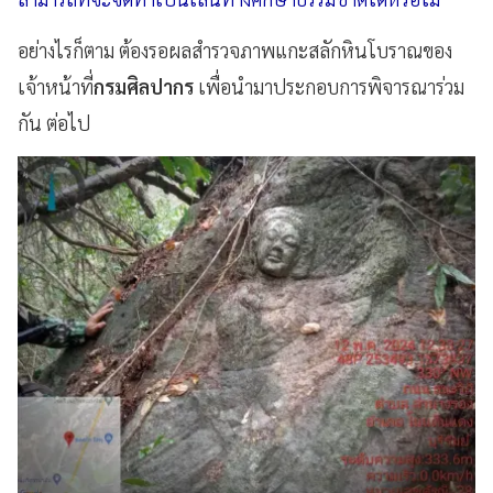
อย่างไรก็ตาม ต้องรอผลสำรวจภาพแกะสลักหินโบราณของ
เจ้าหน้าที่
กรมศิลปากร
เพื่อนำมาประกอบการพิจารณาร่วม
กัน ต่อไป