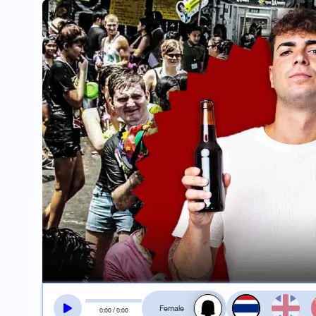
สลับเสียงอ่าน
0
:
00
/
0
:
00