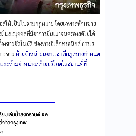
กอฮอล์ให้เป็นไปตามกฎหมาย โดยเฉพาะ
ห้ามขาย
บูรณ์ และบุคคลที่มีอาการมึนเมาจนครองสติไม่ได้
ื่องขายอัตโนมัติ ช่องทางอิเล็กทรอนิกส์ การเร่
มการขาย
ห้ามจำหน่ายนอกเวลาที่กฎหมายกำหนด
 และห้ามจำหน่าย/ห้ามบริโภคในสถานที่ที่
ียมเล่นน้ำสงกรานต์ จุด
ฉ่ำทั่วกรุงเทพ
22