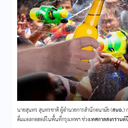
นายสุนทร สุนทรชาติ ผู้อำนวยการสำนักอนามัย (
สนอ.
) 
ดื่มแอลกอฮอล์ในพื้นที่กรุงเทพฯ ช่วง
เทศกาลสงกรานต์ป