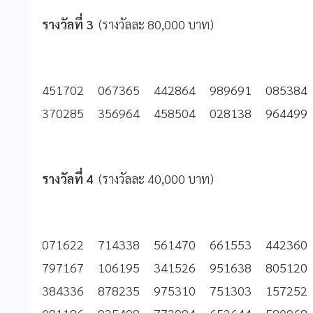
รางวัลที่ 3
(รางวัลละ 80,000 บาท)
451702 067365 442864 989691 085384
370285 356964 458504 028138 964499
รางวัลที่ 4
(รางวัลละ 40,000 บาท)
071622 714338 561470 661553 442360
797167 106195 341526 951638 805120
384336 878235 975310 751303 157252