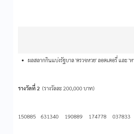
ผลสลากกินแบ่งรัฐบาล 'ตรวจหวย' ลอตเตอรี่ และ 'หว
รางวัลที่ 2
(รางวัลละ 200,000 บาท)
150885 631340 190889 174778 037833