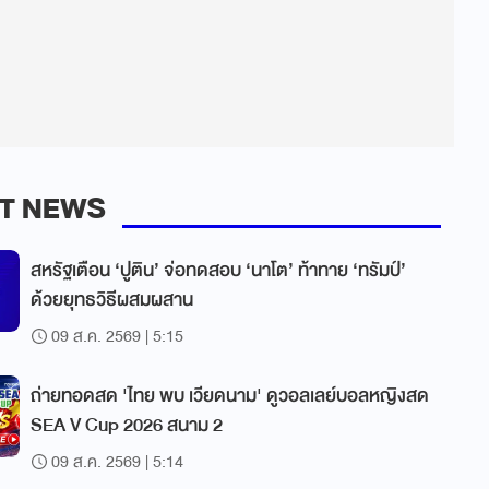
T NEWS
สหรัฐเตือน ‘ปูติน’ จ่อทดสอบ ‘นาโต’ ท้าทาย ‘ทรัมป์’
ด้วยยุทธวิธีผสมผสาน
09 ส.ค. 2569 | 5:15
ถ่ายทอดสด 'ไทย พบ เวียดนาม' ดูวอลเลย์บอลหญิงสด
SEA V Cup 2026 สนาม 2
09 ส.ค. 2569 | 5:14