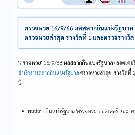
ตรวจหวย 16/9/66 ผลสลากกินแบ่งรัฐบาล ง
ตรวจหวยล่าสุด รางวัลที่ 1 และตรวจรางวัลอื่น
'ตรวจหวย'
16/9/66
ผลสลากกินแบ่งรัฐบาล
(ลอตเตอรี
สำนักงานสลากกินแบ่งรัฐบาล
ตรวจหวยล่าสุด
'รางวัลที่ 1
นี่
ผลสลากกินแบ่งรัฐบาล 'ตรวจหวย' ลอตเตอรี่ และ 'ห