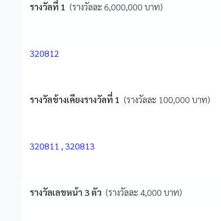
รางวัลที่ 1
(รางวัลละ 6,000,000 บาท)
320812
รางวัลข้างเคียงรางวัลที่ 1
(รางวัลละ 100,000 บาท)
320811 , 320813
รางวัลเลขหน้า 3 ตัว
(รางวัลละ 4,000 บาท)