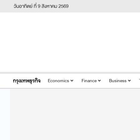
วันอาทิตย์ ที่ 9 สิงหาคม 2569
Economics
Finance
Business