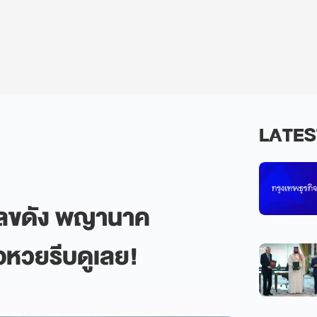
LATES
 เลขดัง พญานาค
อหวยรีบดูเลย!