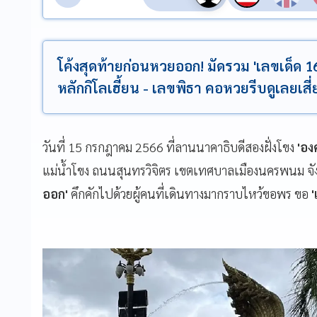
โค้งสุดท้ายก่อนหวยออก! มัดรวม 'เลขเด็ด
หลักกิโลเฮี้ยน - เลขพิธา คอหวยรีบดูเลยเ
วันที่ 15 กรกฎาคม 2566 ที่ลานนาคาธิบดีสองฝั่งโขง
'อง
แม่น้ำโขง ถนนสุนทรวิจิตร เขตเทศบาลเมืองนครพนม จัง
ออก'
คึกคักไปด้วยผู้คนที่เดินทางมากราบไหว้ขอพร ขอ
'