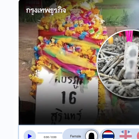
สลับเสียงอ่าน
0
:
00
/
0
:
00