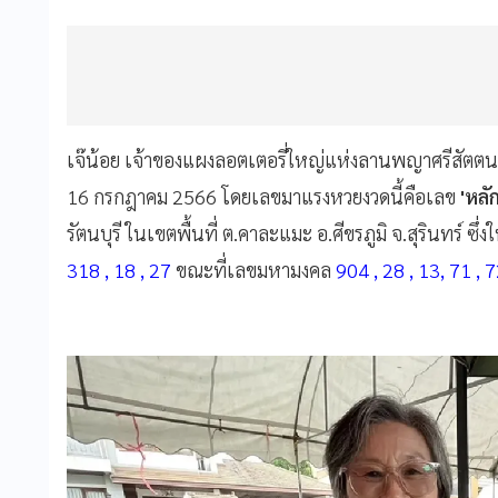
เจ๊น้อย เจ้าของแผงลอตเตอรี่ใหญ่แห่งลานพญาศรีสัตตนาค
16 กรกฎาคม 2566 โดยเลขมาแรงหวยงวดนี้คือเลข
'หลัก
รัตนบุรี ในเขตพื้นที่ ต.คาละแมะ อ.ศีขรภูมิ จ.สุรินทร์ ซ
318 , 18 , 27
ขณะที่เลขมหามงคล
904 , 28 , 13, 71 , 