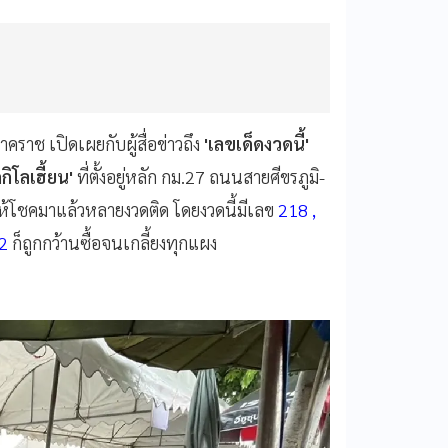
ราช เปิดเผยกับผู้สื่อข่าวถึง
'เลขเด็ดงวดนี้'
กิโลเฮี้ยน'
ที่ตั้งอยู่หลัก กม.27 ถนนสายศีขรภูมิ-
ึ่งให้โชคมาแล้วหลายงวดติด โดยงวดนี้มีเลข
218 ,
72
ก็ถูกกว้านซื้อจนเกลี้ยงทุกแผง