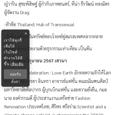
ญ์วาริน สุขะพิสิษฐ์ ผู้กำกับภาพยนตร์, ทีน่า ธีรวัฒน์ ทองมิตร
ผู้จัดงาน Drag
-หัวข้อ Thailand: Hub of Transsexual
×
-หัวข้อ อสังหาริมทรัพย์ตอบโจทย์คู่สมรสเพศหลากหลาย
เราใช้คุกกี้
เพื่อให้
-หัวข้อ สังคมสวยงามด้วยธุรกรรมเท่าเทียม เป็นต้น
เว็บไซต์
ทำงานได้ดี
วันที่ 4 มิถุนายน 2567 เสวนา
ขึ้น
เพิ่มเติม
-หัวข้อ The Celebration : Love Earth ถักทอความรักให้โลก
ยอมรับ
ของเรา โดย อารยา อินทรา อาจารย์แฟชั่น คณะมัณฑนศิลป์
ตั้งค่า
มหาวิทยาลัยศิลปากร ผู้บุกเบิกแฟชั่น และความยั่งยืน, กมล
นาถ องค์วรรณดี ผู้ประสานงานเครือข่าย Fashion
Renovation ประเทศไทย, ศิริพร ศรีอร่าม Scientist and a
climate change activist, is championing the 30X30