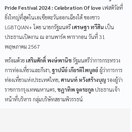
Pride Festival 2024 : Celebration Of love
เฟสติวัลที่
ยิ่งใหญ่ที่สุดในเอเชียตะวันออกเฉียงใต้ ของชาว
LGBTQIAN+ โดย นายกรัฐมนตรี
เศรษฐา ทวีสิน
เป็น
ประธานเปิดงาน ณ ลานพาร์ค พารากอน วันที่ 31
พฤษภาคม 2567
พร้อมด้วย
เสริมศักดิ์ พงษ์พานิช
รัฐมนตรีว่าการกระทรวง
การท่องเที่ยวและกีฬา,
ฐาปนีย์ เกียรติไพบูลย์
ผู้ว่าการการ
ท่องเที่ยวแห่งประเทศไทย,
ศานนท์ หวังสร้างบุญ
รองผู้ว่า
ราชการกรุงเทพมหานคร,
ชฎาทิพ จูตระกูล
ประธานเจ้า
หน้าที่บริหาร กลุ่มบริษัทสยามพิวรรธน์