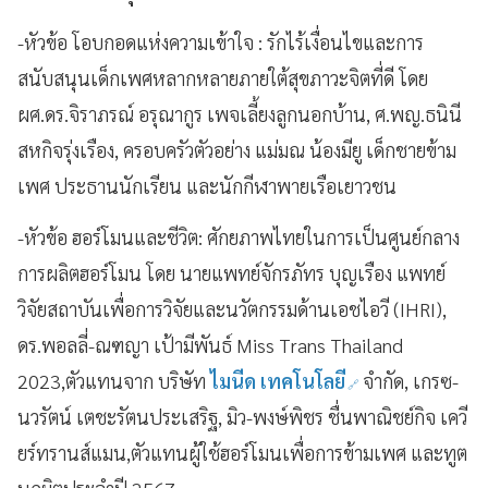
-หัวข้อ โอบกอดแห่งความเข้าใจ : รักไร้เงื่อนไขและการ
สนับสนุนเด็กเพศหลากหลายภายใต้สุขภาวะจิตที่ดี โดย
ผศ.ดร.จิราภรณ์ อรุณากูร เพจเลี้ยงลูกนอกบ้าน, ศ.พญ.ธนินี
สหกิจรุ่งเรือง, ครอบครัวตัวอย่าง แม่มณ น้องมียู เด็กชายข้าม
เพศ ประธานนักเรียน และนักกีฬาพายเรือเยาวชน
-หัวข้อ ฮอร์โมนและชีวิต: ศักยภาพไทยในการเป็นศูนย์กลาง
การผลิตฮอร์โมน โดย นายแพทย์จักรภัทร บุญเรือง แพทย์
วิจัยสถาบันเพื่อการวิจัยและนวัตกรรมด้านเอชไอวี (IHRI),
ดร.พอลลี่-ณฑญา เป้ามีพันธ์ Miss Trans Thailand
2023,ตัวแทนจาก บริษัท
ไมนีด เทคโนโลยี
จำกัด, เกรซ-
นวรัตน์ เตชะรัตนประเสริฐ, มิว-พงษ์พิชร ชื่นพาณิชย์กิจ เควี
ยร์ทรานส์แมน,ตัวแทนผู้ใช้ฮอร์โมนเพื่อการข้ามเพศ และทูต