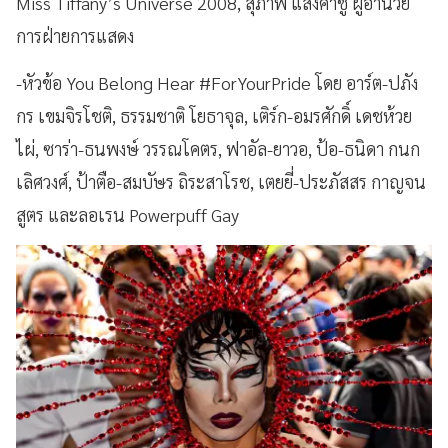
Miss Tiffany’s Universe 2008, สุภาพ แสงคำชู ผู้อำนวย
การฝ่ายการแสดง
-หัวข้อ You Belong Hear #ForYourPride โดย อาร์ต-ปภัง
กร เขมจิรโชติ, ธรรมชาติ โยธาจุล, เติร์ก-อมรศักดิ์ เดชห้วย
ไผ่, ซาร่า-ธนพงษ์ วรรณโคตร, ฟาอัล-ยาวอ, ป้อ-ธนิดา กนก
เลิศวงศ์, ป้าตือ-สมบัษร ถิระสาโรช, เตยยี่-ประภัสสร กาญจน
สูตร และลอเรน Powerpuff Gay