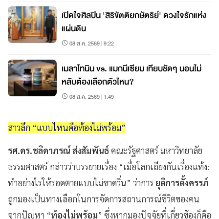
เปิดใจศิลปิน 'สิริขัตติยกษัตริย์' ดวงใจรักแห่ง
แผ่นดิน
08 ส.ค. 2569 | 9:22
เมลาโทนิน vs. แมกนีเซียม เทียบชัดๆ นอนไม่
หลับต้องเลือกตัวไหน?
08 ส.ค. 2569 | 1:49
สาวลึก “แบบไหนคือท้องไม่พร้อม”
รศ.ดร.ชลิดาภรณ์ ส่งสัมพันธ์
คณะรัฐศาสตร์ มหาวิทยาลัย
ธรรมศาสตร์ กล่าวว่าบรรยายเรื่อง “เมื่อโลกเถียงกันเรื่องแท้ง:
ทําอย่างไรให้รอดตายแบบไม่ขาดวิ่น” ว่าการ
ยุติการตั้งครรภ์
ถูกมองเป็นทางเลือกในการจัดการสถานการณ์ชีวิตของคน
จากปัญหา “
ท้องไม่พร้อม
” ซึ่งหากมองปัจจัยที่เกี่ยวข้องก็คือ