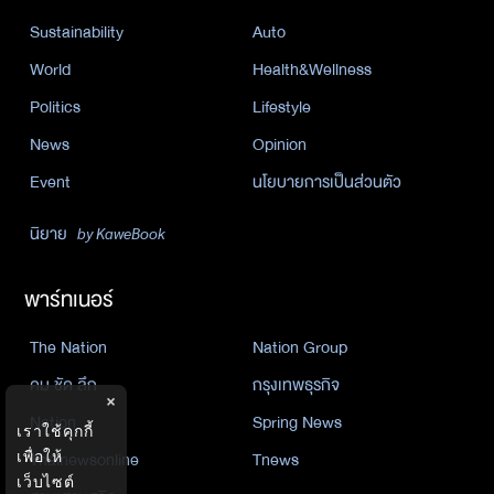
Sustainability
Auto
World
Health&Wellness
Politics
Lifestyle
News
Opinion
Event
นโยบายการเป็นส่วนตัว
นิยาย
by KaweBook
พาร์ทเนอร์
The Nation
Nation Group
คม ชัด ลึก
กรุงเทพธุรกิจ
×
Nation
Spring News
เราใช้คุกกี้
Thainewsonline
Tnews
เพื่อให้
เว็บไซต์