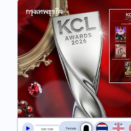
สลับเสียงอ่าน
0
:
00
/
0
:
00