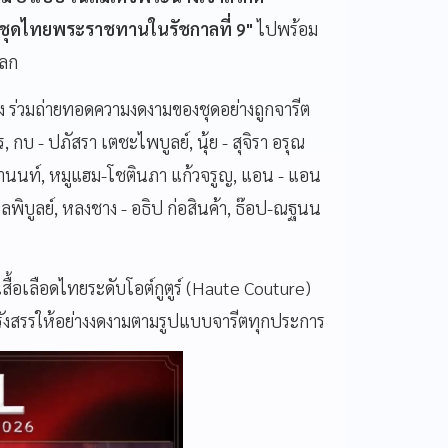
ชุดไทยพระราชทานในรัชกาลที่ 9"
ไปพร้อม
โลก
 ร่วมถ่ายทอดความงดงามของชุดอย่างถูกจารีต
บ - ปภัสรา เตชะไพบูลย์, นุ้ย - สุจิรา อรุณ
 โอสถานนท์, หมูแฮม-โชตินภา แก้วจรูญ, แอน - แอน
ร์ ผลพิบูลย์, หลงชาง - อธิป ก่อสินค้า, ธ๊อป-ณฐนน
ื้อเลือดไทยระดับโอต์กูตูร์ (Haute Couture)
รรังสรรให้อย่างงดงามตามรูปแบบจารีตทุกประการ