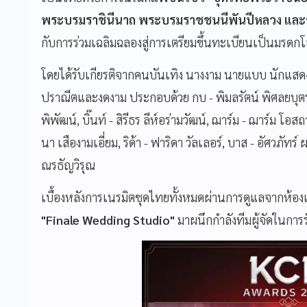
พระบรมราชินีนาถ พระบรมราชชนนีพันปีหลวง และ
กับการร่วมเฉลิมฉลองสู่การเตรียมขึ้นทะเบียนเป็นมรดก
โดยได้รับเกียรติจากคนบันเทิง นางงาม นายแบบ นักแสดง
ปราณีตและงดงาม ประกอบด้วย กบ - พิมลรัตน์ พิศลยบุตร, ก
พิพัฒน์, บิ๊นท์ - สิรีธร ลีห์อร่ามวัฒน์, ฌาร์ม - ฌาร์ม
นา เสืองามเอี่ยม, ริด้า - ฟาริดา วัลเลอร์, บาส - อัศวภัท
ณรธัญวิรุณ
เบื้องหลังการเนรมิตชุดไทยทั้งหมดผ่านการดูแลจากห้องเส
"Finale Wedding Studio"
มาผนึกกำลังทีมผู้จัดในกา