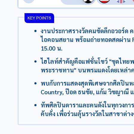
KEY POINTS
งานประกาศรางวัลคมชัดลึกอวอร์ด ครั้งที
ไอคอนสยาม พร้อมถ่ายทอดสดผ่าน Fa
15.00 น.
ไฮไลท์สำคัญคือแฟชั่นโชว์ "ชุดไทย
พระราชทาน" บนพรมแดงโดยเหล่าคนบ
พบกับการแสดงสุดพิเศษจากศิลปินห
Country, ป๊อด ธนชัย, แก้ม วิชญาณี 
ทัพศิลปินดาราและคนดังในทุกวงการบ
คับคั่ง เพื่อร่วมลุ้นรางวัลในสาขาต่า