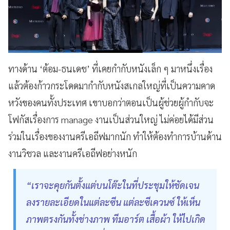
ทางด้าน ‘ต้อม-ธนเดช’ ที่เคยกำกับหนังเล็ก ๆ มาหนึ่งเรื่อง
แล้วต้องก้าวกระโดดมากำกับหนังสเกลใหญ่ที่เป็นความคาด
หวังของคนทั้งประเทศ เขาบอกว่าตอนเป็นผู้ช่วยผู้กำกับจะ
โฟกัสเรื่องการ manage งานเป็นส่วนใหญ่ ไม่ค่อยได้มีส่วน
ร่วมในเรื่องของงานครีเอถีฟมากนัก ทำให้ต้องทำการบ้านด้าน
งานวิชวล และงานครีเอถีฟอย่างหนัก
“เราจะคุยกันตั้งแต่บนโต๊ะในที่ประชุมให้ชัดเจน
ลงรายละเอียดในแต่ละซีน แต่ละซีเควนซ์ ให้เห็น
ภาพตรงกันทั้งช่างภาพ ทีมอาร์ต เสื้อผ้า ให้ไปเกิด