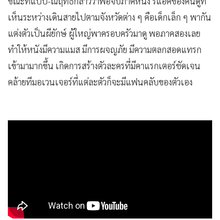
ขณะที่แป๊ป-ณฤทธิ์กล่าวว่าพอจบภาคหนึ่ง รีแอคของคนดูที่
เห็นระหว่างเดินสายไปตามจังหวัดต่าง ๆ คือเด็กเล็ก ๆ พากัน
แต่งตัวเป็นผียักษ์ ผู้ใหญ่พาครอบครัวมาดู พอภาคสองเลย
ทำให้หนังมีความแมส มีการผจญภัย มีความตลกสอดแทรก
เข้ามามากขึ้น เกิดการสร้างตัวละครที่มีคาแรกเตอร์ชัดเจน
คล้ายทีมอเวนเจอร์ที่แต่ละตัวก็จะมีแฟนคลับของตัวเอง