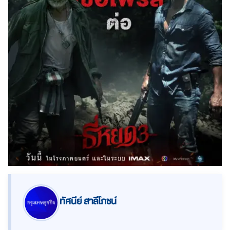
ทัศนีย์ สาลีโภชน์