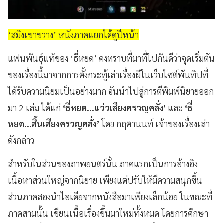
‘สมิงเขาขวาง’ หนังภาคแยกได้ดูปีหน้า
แฟนพันธุ์แท้ของ ‘ธี่หยด’ คงทราบที่มาที่ไปกันดีว่าจุดเริ่มต้น
ของเรื่องนี้มาจากการตั้งกระทู้เล่าเรื่องผีในเว็บไซต์พันทิปที่
ได้รับความนิยมเป็นอย่างมาก อันนำไปสู่การตีพิมพ์นิยายออก
มา 2 เล่ม ได้แก่
‘ธี่หยด...แว่วเสียงครวญคลั่ง’
และ
‘ธี่
หยด...สิ้นเสียงครวญคลั่ง’
โดย กฤตานนท์ เจ้าของเรื่องเล่า
ดังกล่าว
สำหรับในส่วนของภาพยนตร์นั้น ภาคแรกเป็นการอ้างอิง
เนื้อหาส่วนใหญ่จากนิยาย เพียงแต่ปรับให้มีความสนุกขึ้น
ส่วนภาคสองนำไอเดียจากหนังสือมาเพียงเล็กน้อย ในขณะที่
ภาคสามนั้น เขียนเนื้อเรื่องขึ้นมาใหม่ทั้งหมด โดยการศึกษา