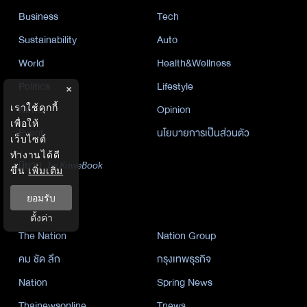
Business
Tech
Sustainability
Auto
World
Health&Wellness
Politics
Lifestyle
×
เราใช้คุกกี้
News
Opinion
เพื่อให้
Event
นโยบายการเป็นส่วนตัว
เว็บไซต์
ทำงานได้ดี
นิยาย
by KaweBook
ขึ้น
เพิ่มเติม
ยอมรับ
พาร์ทเนอร์
ตั้งค่า
The Nation
Nation Group
คม ชัด ลึก
กรุงเทพธุรกิจ
Nation
Spring News
Thainewsonline
Tnews