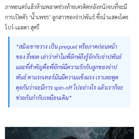
ภาพยนตร์แล้วห้ามพลาดช่วงท้ายเครดิตหลังหนังจบที่จะมี
การเปิดตัว ‘น้ำเพชร’ ลูกสาวของจ่าปพันธ์ ซึ่งนำแสดงโดย
โบว์-เมลดา สุศรี
“สมิงเขาขวาง เป็น prequel หรือภาคก่อนหน้า
ของ ธี่หยด เล่าว่าทำไมพี่ยักษ์ถึงรู้จักกับจ่าปพันธ์
และที่สำคัญคือพี่ยักษ์มีความรักกับลูกของจ่าป
พันธ์ คาแรกเตอร์มันมีความแข็งแรง เราเลยพูด
คุยกันว่าจะมีการ spin-off ไปอย่างไร แล้วเราก็จะ
ช่วยกันกำกับเหมือนเดิม”