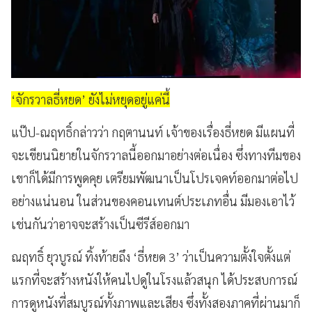
‘จักรวาลธี่หยด’ ยังไม่หยุดอยู่แค่นี้
แป๊ป-ณฤทธิ์กล่าวว่า กฤตานนท์ เจ้าของเรื่องธี่หยด มีแผนที่
จะเขียนนิยายในจักรวาลนี้ออกมาอย่างต่อเนื่อง ซึ่งทางทีมของ
เขาก็ได้มีการพูดคุย เตรียมพัฒนาเป็นโปรเจคท์ออกมาต่อไป
อย่างแน่นอน ในส่วนของคอนเทนต์ประเภทอื่น มีมองเอาไว้
เช่นกันว่าอาจจะสร้างเป็นซีรีส์ออกมา
ณฤทธิ์ ยุวบูรณ์ ทิ้งท้ายถึง ‘ธี่หยด 3’ ว่าเป็นความตั้งใจตั้งแต่
แรกที่จะสร้างหนังให้คนไปดูในโรงแล้วสนุก ได้ประสบการณ์
การดูหนังที่สมบูรณ์ทั้งภาพและเสียง ซึ่งทั้งสองภาคที่ผ่านมาก็