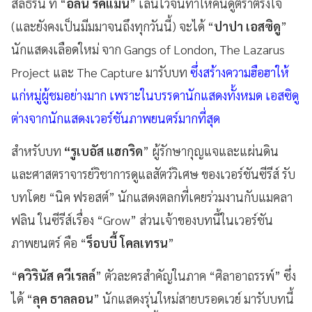
สลิธีริน ที่ “
อลัน ริคแมน
” เล่นไว้จนทำให้คนดูตราตรึงใจ
(และยังคงเป็นมีมมาจนถึงทุกวันนี้) จะได้ “
ปาปา เอสซิดู
”
นักแสดงเลือดใหม่ จาก Gangs of London, The Lazarus
Project และ The Capture มารับบท
ซึ่งสร้างความฮือฮาให้
แก่หมู่ผู้ชมอย่างมาก เพราะในบรรดานักแสดงทั้งหมด เอสซิดู
ต่างจากนักแสดงเวอร์ชันภาพยนตร์มากที่สุด
สำหรับบท
“รูเบอัส แฮกริด
” ผู้รักษากุญแจและแผ่นดิน
และศาสตราจารย์วิชาการดูแลสัตว์วิเศษ ของเวอร์ชันซีรีส์ รับ
บทโดย “นิค ฟรอสต์” นักแสดงตลกที่เคยร่วมงานกับแมคลา
ฟลิน ในซีรีส์เรื่อง “Grow” ส่วนเจ้าของบทนี้ในเวอร์ชัน
ภาพยนตร์ คือ “
ร็อบบี้ โคลเทรน
”
“
ควิรินัส ควีเรลล์
” ตัวละครสำคัญในภาค “ศิลาอาถรรพ์” ซึ่ง
ได้ “
ลุค ธาลลอน
” นักแสดงรุ่นใหม่สายบรอดเวย์ มารับบทนี้