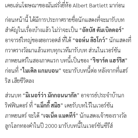
เคยเล่นโฆษณาของมันฝรั่งยี่ห้อ Albert Bartlett มาก่อน
ก่อนหน้านี้ ได้มีการประกาศรายชื่อนักแสดงที่จะมารับบท
สำคัญในเรื่องบ้างแล้ว ไม่ว่าจะเป็น “
อัลบัส ดัมเบิลดอร์
”
อาจารย์ใหญ่ของฮอกวอตส์ ที่ได้ “
จอห์น ลิธโกว์
” นักแสดงที่
กวาดรางวัลมาแล้วแทบทุกเวทีมารับบท ส่วนในเวอร์ชัน
ภาพยนตร์ในสองภาคแรก บทนี้เป็นของ “
ริชาร์ด แฮร์ริส
”
ก่อนที่ “
ไมเคิล แกมบอน
” จะมารับบทนี้ต่อ หลังจากที่แฮร์
ริส เสียชีวิตลง
ส่วนบท “
มิเนอร์ว่า มักกอนนากัล
” อาจารย์ประจำบ้านก
ริฟฟินดอร์ ที่ “
แม็กกี้ สมิธ
” เคยรับบทไว้ในเวอร์ชัน
ภาพยนตร์ จะได้ “
เจเน็ต แมคทีร์
” นักแสดงเจ้าของรางวัล
ลูกโลกทองคำในปี 2000 มารับบทนี้ในเวอร์ชันซีรีส์