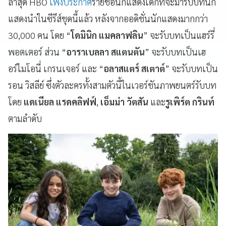
ล่าสุด HBO
เพิ่งประกาศ
รายชื่อนักแสดงเด็กที่จะมารับบทนัก
แสดงนำในซีรีส์ชุดนี้แล้ว หลังจากออดิชั่นนักแสดงมากกว่า
30,000 คน โดย “
โดมินิก แมคลาฟลิน
” จะรับบทเป็นแฮร์รี่
พอตเตอร์ ส่วน “
อาราเบลลา สแตนตัน
” จะรับบทเป็นเฮ
อร์ไมโอนี่ เกรนเจอร์ และ “
อลาสแตร์ สเตาต์
” จะรับบทเป็น
รอน วิสลีย์ ซึ่งตัวละครทั้งสามตัวนี้ในเวอร์ชันภาพยนตร์รับบท
โดย
แดเนียล แรดคลิฟฟ์
,
เอ็มม่า วัตสัน
และ
รูเพิร์ต กรินท์
ตามลำดับ