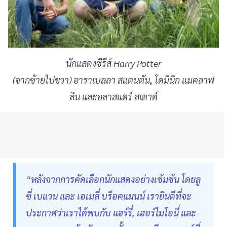
นักแสดงซีรีส์ Harry Potter
(จากซ้ายไปขวา) อาราเบลลา สแตนตัน
,
โดมินิก แมคลาฟ
ลิน และอลาสแตร์ สเตาต์
“หลังจากการคัดเลือกนักแสดงอย่างเข้มข้น โดยลู
ซี่ เบแวน และ เอเมลี่ บร็อคแมนน์ เรายินดีที่จะ
ประกาศว่าเราได้พบกับ แฮร์รี่, เฮอร์ไมโอนี่ และ