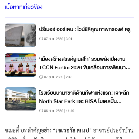
เนื้อหาที่เกี่ยวข้อง
ปรีเมอร์ ออร์เดน : ไวน์ชิลีคุณภาพกรองด์ ครู
07 ส.ค. 2569 | 3:01
‘เมืองสร้างสรรค์ยูเนสโก’ รวมพลังเปิดงาน
TCCN Forum 2026 ขับเคลื่อนการพัฒนา
เมืองอย่างยั่งยืน
07 ส.ค. 2569 | 2:45
โรงเรียนนานาชาติด้านกีฬาแห่งแรก! เจาะลึก
North Star Park และ BISA โมเดลปั้น
นักกีฬาแนวใหม่
06 ส.ค. 2569 | 11:40
ขณะที่ บทสำคัญอย่าง “
เซเวอรัส สเนป
” อาจารย์ประจำบ้าน