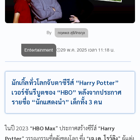
By
กฤตพล สุธีภัทรกุล
Entertainment
29 พ.ค. 2025 เวลา 11:18 น.
มักเกิ้ลทั่วโลกจับตาซีรีส์ “Harry Potter”
เวอร์ชันรีบูตของ “HBO” หลังจากประกาศ
รายชื่อ “นักแสดงนำ” เด็กทั้ง 3 คน
ในปี 2023 “
HBO Max
” ประกาศสร้างซีรีส์ “
Harry
Potter
” วรรณกรรมชื่อดังของโลก ซึ่ง “
เจ.เค. โรว์ลิง
” ผู้แต่ง