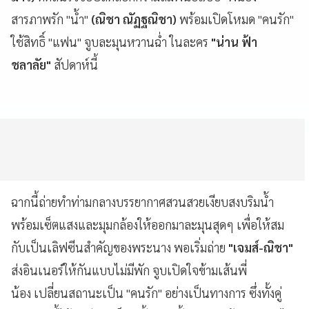
สารภาพรัก "น้ำ"
(ณิชา ณัฏฐณิชา)
พร้อมเปิดโหมด "คนรัก"
ใช้สิทธิ์ "แฟน" จูบละมุนหวานฉ่ำ ในละคร
"น่าน ฟ้า
ชลาลัย"
สัปดาห์นี้
ฉากนี้ถ่ายทำท่ามกลางบรรยากาศสวนสวยเงียบสงบริมน้ำ
พร้อมเซ็ตแสงและมุมกล้องให้ออกมาละมุนสุดๆ เพื่อให้สม
กับเป็นเลิฟซีนสำคัญของพระนาง พอเริ่มถ่าย
"เจมส์-ณิชา"
ส่งอินเนอร์ให้กันแบบไม่มีพัก จูบเปิดใจข้ามเส้นพี่
น้อง เปลี่ยนสถานะเป็น "คนรัก" อย่างเป็นทางการ ซึ่งทั้งคู่