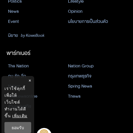
Politics
Lifestyle
News
Opinion
Event
นโยบายการเป็นส่วนตัว
นิยาย
by KaweBook
พาร์ทเนอร์
The Nation
Nation Group
คม ชัด ลึก
กรุงเทพธุรกิจ
×
Nation
Spring News
เราใช้คุกกี้
เพื่อให้
Thainewsonline
Tnews
เว็บไซต์
ฐานเศรษฐกิจ
ทำงานได้ดี
ขึ้น
เพิ่มเติม
ยอมรับ