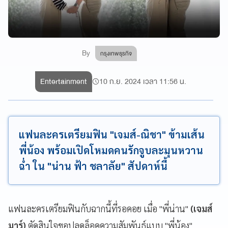
By
กรุงเทพธุรกิจ
Entertainment
10 ก.ย. 2024 เวลา 11:56 น.
แฟนละครเตรียมฟิน "เจมส์-ณิชา" ข้ามเส้น
พี่น้อง พร้อมเปิดโหมดคนรักจูบละมุนหวาน
ฉ่ำ ใน "น่าน ฟ้า ชลาลัย" สัปดาห์นี้
แฟนละครเตรียมฟินกับฉากนี้ที่รอคอย เมื่อ "พี่น่าน"
(เจมส์
มาร์)
ตัดสินใจขอปลดล็อคความสัมพันธ์แบบ "พี่น้อง"