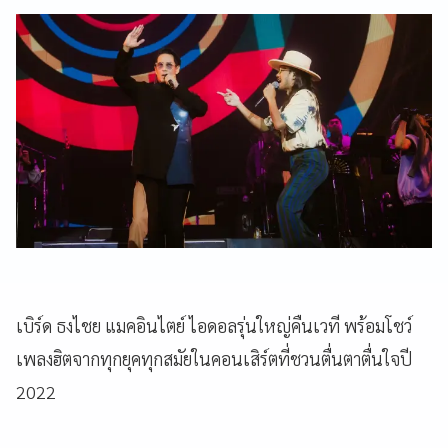
เบิร์ด ธงไชย แมคอินไตย์ ไอดอลรุ่นใหญ่คืนเวที พร้อมโชว์
เพลงฮิตจากทุกยุคทุกสมัยในคอนเสิร์ตที่ชวนตื่นตาตื่นใจปี
2022