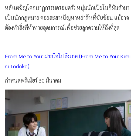
หลังเผชิญโศกนาฏกรรมครอบครัว หนุ่มนักเปียโนก็ผันตัวมา
เป็นนักกฎหมาย คอยสะสางปัญหาหย่าร้างที่ซับซ้อน แม้อาจ
ต้องทำสิ่งที่ท้าทายอุดมการณ์เพื่อช่วยลูกความให้ถึงที่สุด
From Me to You: ฝากใจไปถึงเธอ (From Me to You: Kimi
ni Todoke)
กำหนดพรีเมียร์ 30 มีนาคม