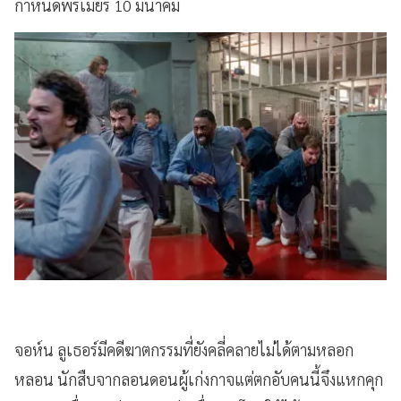
กำหนดพรีเมียร์ 10 มีนาคม
จอห์น ลูเธอร์มีคดีฆาตกรรมที่ยังคลี่คลายไม่ได้ตามหลอก
หลอน นักสืบจากลอนดอนผู้เก่งกาจแต่ตกอับคนนี้จึงแหกคุก