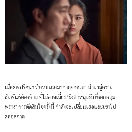
เมื่อศพปริศนา ร่วงหล่นลงมาจากยอดเขา นำมาสู่ความ
สัมพันธ์ต้องห้าม ที่ไม่อาจเลี่ยง "ยิ่งตกหลุมรัก ยิ่งตกหลุม
พราง" การตัดสินใจครั้งนี้ กำลังจะเปลี่ยนเธอและเขาไป
ตลอดกาล