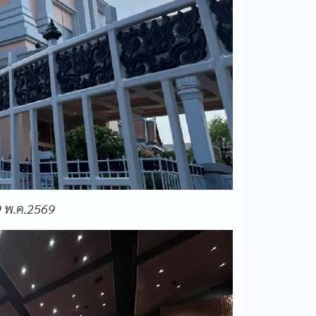
9 พ.ค.2569