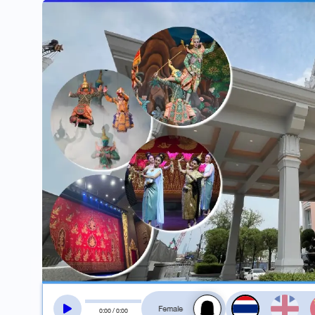
สลับเสียงอ่าน
0
:
00
/
0
:
00