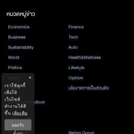
หมวดหมู่ข่าว
Economics
Finance
Business
Tech
Sustainability
Auto
World
Health&Wellness
Politics
Lifestyle
News
Opinion
×
เราใช้คุกกี้
Event
นโยบายการเป็นส่วนตัว
เพื่อให้
เว็บไซต์
นิยาย
by KaweBook
ทำงานได้ดี
ขึ้น
เพิ่มเติม
พาร์ทเนอร์
ยอมรับ
The Nation
Nation Group
ตั้งค่า