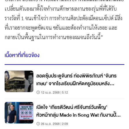
เปลี่ยนตัวเองมาตั้งใจทำงานศึกษาผลงานของรุ่นพี่ที่ได้รับ
รางวัลที่ 1 จนเข้าใจว่า การทำงานศิลปะต้องมีคอนเซ็ปต์ มีสิ่ง
ที่เราอยากจะพูดชัดเจน ขยันและต้องทำงานให้เยอะ และ
กลายเป็นพื้นฐานในการทำงานของผมจนถึงวันนี้”
เนื้อหาที่เกี่ยวข้อง
ลอดซุ้มประตูจันทร์ ท่องพิพิธภัณฑ์ ‘จันทร
เกษม’ จากโรงเรียนฝึกหัดครูมัธยมหลัง
กระทรวงสู่ ม.ราชภัฏจันทรเกษม
12 เม.ย. 2568 | 5:12
เปิดใจ ‘เกียรติวัฒน์ ศรีจันทร์วันเพ็ญ’
หัวหน้ากลุ่ม Made in Song Wat กับงานปั้น
ย่านให้ฮิตติดอันดับโลกเป็นไปได้ไง
26 เม.ย. 2568 | 2:09