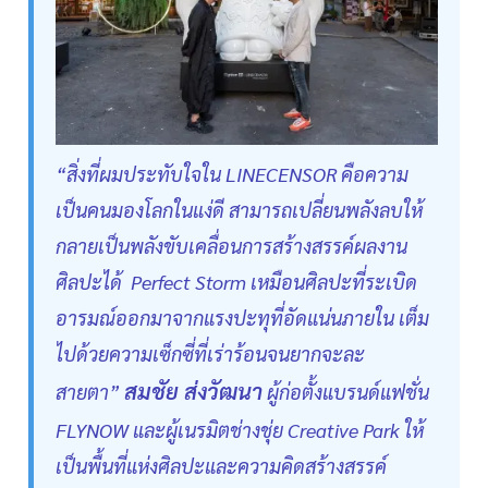
“สิ่งที่ผมประทับใจใน LINECENSOR คือความ
เป็นคนมองโลกในแง่ดี สามารถเปลี่ยนพลังลบให้
กลายเป็นพลังขับเคลื่อนการสร้างสรรค์ผลงาน
ศิลปะได้ Perfect Storm เหมือนศิลปะที่ระเบิด
อารมณ์ออกมาจากแรงปะทุที่อัดแน่นภายใน เต็ม
ไปด้วยความเซ็กซี่ที่เร่าร้อนจนยากจะละ
สมชัย ส่งวัฒนา
สายตา”
ผู้ก่อตั้งแบรนด์แฟชั่น
FLYNOW และผู้เนรมิตช่างชุ่ย Creative Park ให้
เป็นพื้นที่แห่งศิลปะและความคิดสร้างสรรค์