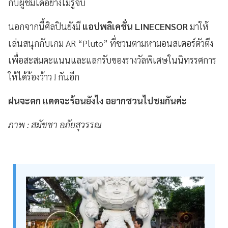
กับผู้ชมได้อย่างไม่รู้จบ
นอกจากนี้ศิลปินยังมี
แอปพลิเคชั่น LINECENSOR
มาให้
เล่นสนุกกับเกม AR “Pluto” ที่ชวนตามหามอนสเตอร์ตัวตึง
เพื่อสะสมคะแนนและแลกรับของรางวัลพิเศษในนิทรรศการ
ให้ได้ร้องว้าว ! กันอีก
ฝนจะตก แดดจะร้อนยังไง อยากชวนไปชมกันค่ะ
ภาพ : สมัชชา อภัยสุวรรณ