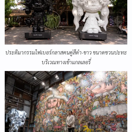
ประติมากรรมไฟเบอร์กลาสคนคู่สีดำ-ขาว ขนาดชวนปะทะ
บริเวณทางเข้าแกลเลอรี่