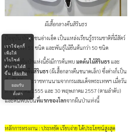
ผีเสื้อกลางคืนสิรินธร
ปัจจุบัน ป่าชุมชนอ่างเอ็ด เป็นแหล่งเรียนรู้ธรรมชาติที่มีสัตว์
×
เราใช้คุกกี้
รวมกันกว่า 51 ชนิด และพันธุ์ไม้ยืนต้นกว่า 50 ชนิด
เพื่อให้
เว็บไซต์
ที่สำคัญผืนป่าแห่งนี้ยังมีการค้นพบ
มดต้นไม้สิรินธร
และ
ทำงานได้ดี
ผีเสื้อกลางคืนสิรินธร
(ผีเสื้อกลางคืนขนาดเล็ก) ซึ่งต่างก็เป็น
ขึ้น
เพิ่มเติม
ชื่อที่ได้รับพระราชทานนามจากกรมสมเด็จพระเทพฯ เมื่อวัน
ยอมรับ
ที่ 4 สิงหาคม 2555 และ 30 พฤษภาคม 2557 (ตามลำดับ)
ตั้งค่า
และค้นพบเป็น
ที่แรกของโลก
จากผืนป่าแห่งนี้
หลักการทรงงาน : ประหยัด เรียบง่าย ได้ประโยชน์สูงสุด