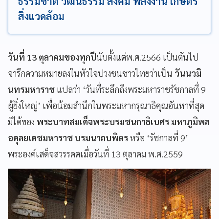
ธรรมชาติ วัฒนธรรม สังคม พลังงาน เกษตร
สิ่งแวดล้อม
วันที่ 13 ตุลาคมของทุกปี
นับตั้งแต่พ.ศ.2566 เป็นต้นไป
จารึกความหมายลงในหัวใจปวงชนชาวไทยว่าเป็น
วันนวมิ
นทรมหาราช
แปลว่า ‘วันที่ระลึกถึงพระมหาราชรัชกาลที่ 9
ผู้ยิ่งใหญ่’ เพื่อน้อมสำนึกในพระมหากรุณาธิคุณอันหาที่สุด
มิได้ของ
พระบาทสมเด็จพระบรมชนกาธิเบศร มหาภูมิพล
อดุลยเดชมหาราช บรมนาถบพิตร
หรือ ‘รัชกาลที่ 9’
พระองค์เสด็จสวรรคตเมื่อวันที่ 13 ตุลาคม พ.ศ.2559