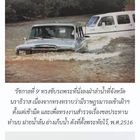
'รัชกาลที่ 9' ทรงขับรถพระที่นั่งลงฝ่าลำน้ำที่จังหวัด
นราธิวาส เนื่องจากทรงทราบว่ามีราษฎรมารอเข้าเฝ้าฯ
ตั้งแต่เช้ามืด และเพื่อทรงงานสำรวจเรื่องชลประทาน
ทำนบ ฝายน้ำล้น อ่างเก็บน้ำ ดังที่ตั้งพระทัยไว้, พ.ศ.2516