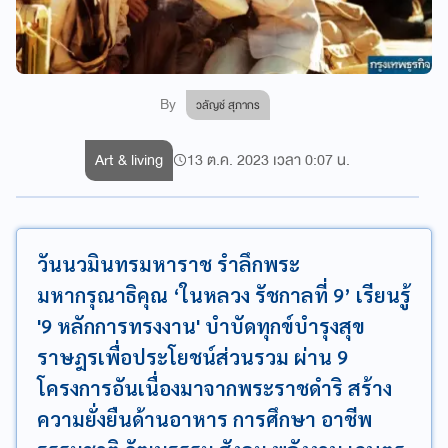
By
วลัญช์ สุภากร
Art & living
13 ต.ค. 2023 เวลา 0:07 น.
วันนวมินทรมหาราช รำลึกพระ
มหากรุณาธิคุณ ‘ในหลวง รัชกาลที่ 9’ เรียนรู้
'9 หลักการทรงงาน' บำบัดทุกข์บำรุงสุข
ราษฎรเพื่อประโยชน์ส่วนรวม ผ่าน 9
โครงการอันเนื่องมาจากพระราชดำริ สร้าง
ความยั่งยืนด้านอาหาร การศึกษา อาชีพ