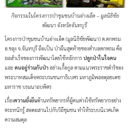
กิจกรรมในโครงการป่าชุมชนบ้านอ่างเอ็ด – มูลนิธิชัย
พัฒนา จังหวัดจันทบุรี
โครงการป่าชุมชนบ้านอ่างเอ็ด (มูลนิธิชัยพัฒนา) ต.ตกพรม
อ.ขลุง จ.จันทบุรี ถือเป็น ป่าผืนสุดท้ายของตำบลตกพรม คือ
ผลสำเร็จของการพัฒนาโดยใช้หลักการ
ปลูกป่าในใจคน
และ
คนอยู่ร่วมกับป่า
อย่างเกื้อกูล ตามแนวพระราชดำริของ
พระบาทสมเด็จพระบรมชนกาธิเบศร มหาภูมิพลอดุลยเดช
มหาราช บรมนาถบพิตร
เรื่อง
ความยั่งยืน
ด้านทรัพยากรที่ผู้คนต่างใช้ทรัพยากรอย่าง
ตระหนักรู้ สอดผสานไปกับวิถีชุมชน ทำให้ระบบนิเวศเกิด
ความสมดุล