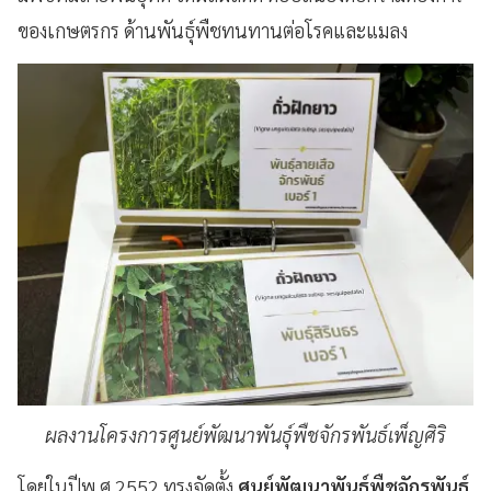
ของเกษตรกร ด้านพันธุ์พืชทนทานต่อโรคและแมลง
ผลงานโครงการศูนย์พัฒนาพันธุ์พืชจักรพันธ์เพ็ญศิริ
โดยในปีพ.ศ.2552 ทรงจัดตั้ง
ศูนย์พัฒนาพันธุ์พืชจักรพันธ์