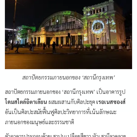
สถาปัตยกรรมภายนอกของ ‘สถานีกรุงเทพ’
สถาปัตยกรรมภายนอกของ ‘สถานีกรุงเทพ’ เป็นอาคารรูป
โดมสไตล์อิตาเลียน
ผสมผสานกับศิลปะยุค
เรอเนสซองส์
อันเป็นศิลปะสมัยฟื้นฟูศิลปะวิทยาการที่เน้นลักษณะ
ภายนอกของมนุษย์และธรรมชาติ
ตัวอาคารประกอบด้วยเสาปูนเปลือยสีขาว หัวเสามีลวดลาย