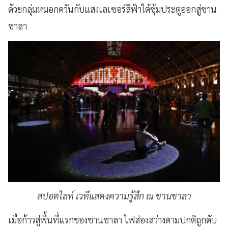
ด้วยกลุ่มหมอกควันกับแสงเลเซอร์สีฟ้าใต้ซุ้มประตูออกสู่ชาน
ชาลา
สปอตไลท์ เวทีแสดงความรู้สึก ณ ชานชาลา
เมื่อก้าวสู่พื้นที่แรกของชานชาลา ไฟส่องสว่างตามปกติถูกดับ