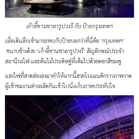
เก้าอี้ชานชาลารูปวงรี กับ ป้ายกรุงเทพฯ
เมื่อเดินลึกเข้ามาจะพบกับป้ายบอกว่าที่นี่คือ ‘กรุงเทพฯ’
ขนาบข้างด้วย ‘เก้าอี้ชานชาลารูปวงรี’ สัญลักษณ์ประจำ
สถานีรถไฟ และต้นไม้ประดิษฐ์ที่เต็มไปด้วยดอกสีชมพู
แสงไฟที่สาดส่องลงมาทำให้ฉากนี้สวยโรแมนติกราวภาพวาด
ผู้เข้าชมงานต่างผลัดกันเข้าไปนั่งเก็บภาพประทับใจ