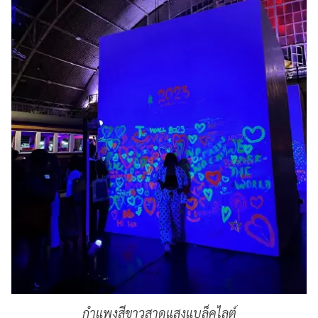
กำแพงสีขาวสาดแสงแบล็คไลต์