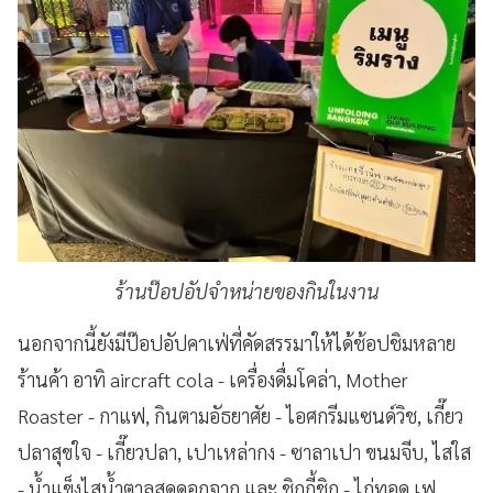
ร้านป๊อปอัปจำหน่ายของกินในงาน
นอกจากนี้ยังมีป๊อปอัปคาเฟ่ที่คัดสรรมาให้ได้ช้อปชิมหลาย
ร้านค้า อาทิ aircraft cola - เครื่องดื่มโคล่า, Mother
Roaster - กาแฟ, กินตามอัธยาศัย - ไอศกรีมแซนด์วิช, เกี๊ยว
ปลาสุขใจ - เกี๊ยวปลา, เปาเหล่ากง - ซาลาเปา ขนมจีบ, ไสใส
- น้ำแข็งไสน้ำตาลสดดอกจาก และ ชิกกี้ชิก - ไก่ทอด เฟ