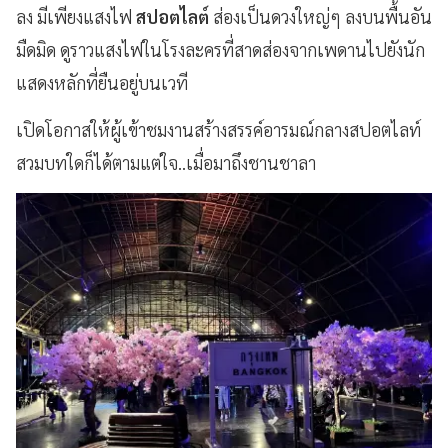
ลง มีเพียงแสงไฟ
สปอตไลต์
ส่องเป็นดวงใหญ่ๆ ลงบนพื้นอัน
มืดมิด ดูราวแสงไฟในโรงละครที่สาดส่องจากเพดานไปยังนัก
แสดงหลักที่ยืนอยู่บนเวที
เปิดโอกาสให้ผู้เข้าชมงานสร้างสรรค์อารมณ์กลางสปอตไลท์
สวมบทใดก็ได้ตามแต่ใจ..เมื่อมาถึงชานชาลา