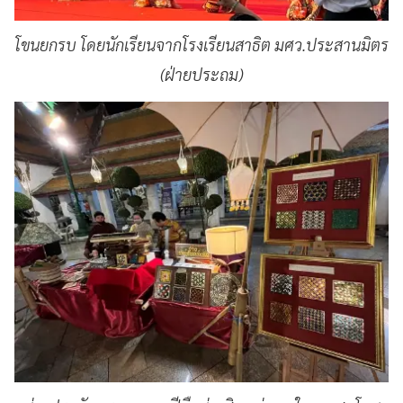
โขนยกรบ โดยนักเรียนจากโรงเรียนสาธิต มศว.ประสานมิตร
(ฝ่ายประถม)