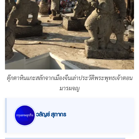
ตุ๊กตาหินแกะสลักจากเมืองจีนเล่าประวัติพระพุทธเจ้าตอน
มารผจญ
วลัญช์ สุภากร