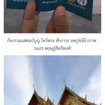
กิจกรรมแสตมป์บุญ ไหว้พระ สักการะ นพปูชนีย์ (ภาพ :
รณธร หฤษฎ์สิทธิพงศ์)