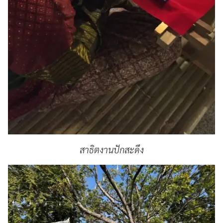
สาธิตงานปักสะดึง