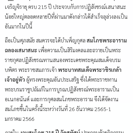
เจริญจิรายุ ครบ 215 ปี ประจวบกับการปฏิสังขรณ์เสนาสนะ
น้อยใหญ่ตลอดหลายปีที่ผ่านมาดังกล่าวได้สำเร็จลุล่วงลงเป็น
อันมากในปีนี้
ถือเป็นศุภสมัย สมควรจะได้บำเพ็ญกุศล
สมโภชพระอาราม
ฉลองเสนาสนะ
เพื่อความเป็นสิริมงคลและถวายเป็นพระ
ราชกุศลปฏิสังขรณทานสนองพระเดชพระคุณสมเด็จบรม
บพิตร พระราชสมภารเจ้า
พระบาทสมเด็จพระวชิรเกล้า
เจ้าอยู่หัว
ผู้ทรงพระคุณอันประเสริฐ ซึ่งได้พระราชทาน
พระบรมราชูปถัมภ์ในการบูรณปฏิสังขรณ์พระอารามเป็น
อเนกอนันต์ และการกุศลสมโภชพระอาราม จึงได้จัดงาน
สมโภชขึ้นในครั้งนี้ระหว่างวันที่ 26 ธันวาคม 2565-1
มกราคม 2566
ภายใน
งานสมโภช 215 ปี วัดสุทัศน์
ประกอบด้วยกิจกรรม