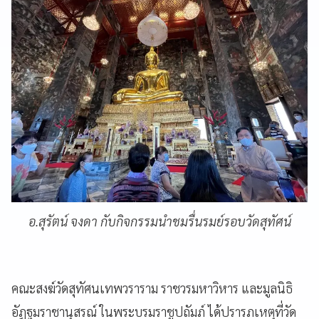
อ.สุรัตน์ จงดา กับกิจกรรมนำชมรื่นรมย์รอบวัดสุทัศน์
คณะสงฆ์วัดสุทัศนเทพวราราม ราชวรมหาวิหาร และมูลนิธิ
อัฏฐมราชานุสรณ์ ในพระบรมราชูปถัมภ์ ได้ปรารภเหตุที่วัด