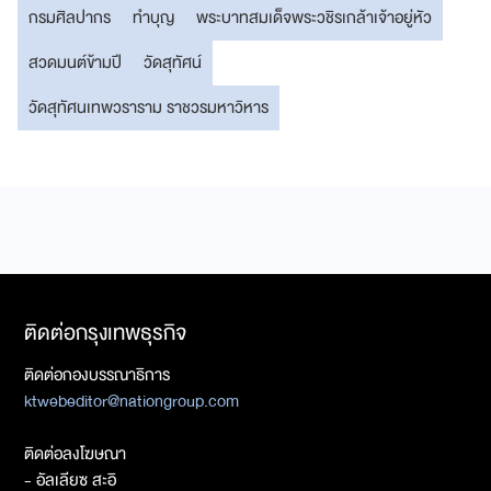
กรมศิลปากร
ทำบุญ
พระบาทสมเด็จพระวชิรเกล้าเจ้าอยู่หัว
สวดมนต์ข้ามปี
วัดสุทัศน์
วัดสุทัศนเทพวราราม ราชวรมหาวิหาร
ติดต่อกรุงเทพธุรกิจ
ติดต่อกองบรรณาธิการ
ktwebeditor@nationgroup.com
ติดต่อลงโฆษณา
- อัลเลียซ สะอิ