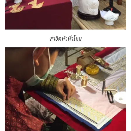
สาธิตทำหัวโขน