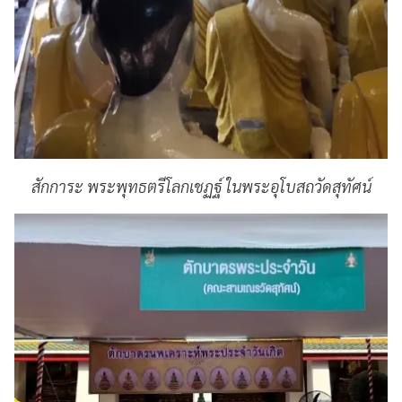
สักการะ พระพุทธตรีโลกเชฏฐ์ ในพระอุโบสถวัดสุทัศน์