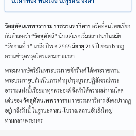
อ.เผ่าทอง ทองเจือ อ.สุรัตน์ จงดา
วัดสุทัศนเทพวราราม ราชวรมหาวิหาร
หรือที่คนไทยเรียก
กันลำลองว่า
“วัดสุทัศน์”
นับแต่แรกเริ่มสถาปนาในสมัย
“รัชกาลที่ 1” มาถึง ปีพ.ศ.2565 มี
อายุ 215 ปี
ย่อมปรากฏ
ความชำรุดทรุดโทรมตามกาลเวลา
พระมหากษัตริย์ในพระบรมราชจักรีวงศ์ ได้พระราชทาน
พระบรมราชูปถัมภ์ในการทำนุบำรุงบูรณปฏิสังขรณ์พระ
อารามแห่งนี้เรื่อยมาทุกพระองค์ จึงทำให้ความสง่างามโดด
เด่นของ
วัดสุทัศนเทพวราราม
ราชวรมหาวิหาร ยังคงปรากฏ
อยู่มาถึงวันนี้ ในฐานะศาสน-โบราณสถานอันยิ่งใหญ่
ท่ามกลางพระนคร