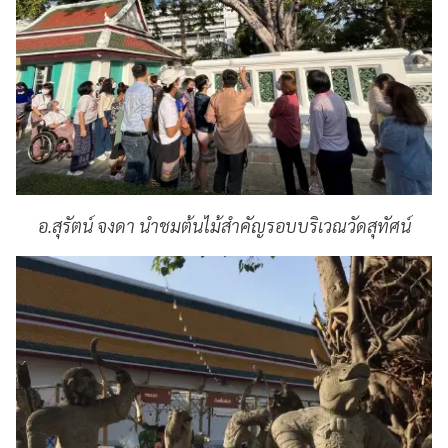
อ.สุรัตน์ จงดา นำชมต้นไม้สำคัญรอบบริเวณวัดสุทัศน์