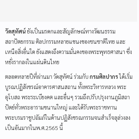
วัดสุทัศน์
ยังเป็นมรดกและสัญลักษณ์ทางวัฒนธรรม
สถาปัตยกรรม ศิลปกรรมหลายแขนงของชนชาติไทย และ
เหนือสิ่งอื่นใด ยังแสดงถึงความมั่นคงของพระพุทธศาสนา ซึ่ง
หยั่งรากลงในแผ่นดินไทย
ตลอดหลายปีที่ผ่านมา วัดสุทัศน์ ร่วมกับ
กรมศิลปากร
ได้เริ่ม
บูรณปฏิสังขรณ์อาคารศาสนสถาน ทั้งพระวิหารหลวง พระ
อุโบสถ พระระเบียงคต และอื่นๆ รวมถึงปรับปรุงงานภูมิสถา
ปัตย์ทั่วพระอารามขนานใหญ่ และได้รับพระราชทาน
พระบรมราชูปถัมภ์ในด้านปฏิสังขรณกรรมจนสำเร็จลุล่วงลง
เป็นอันมากในพ.ศ.2565 นี้