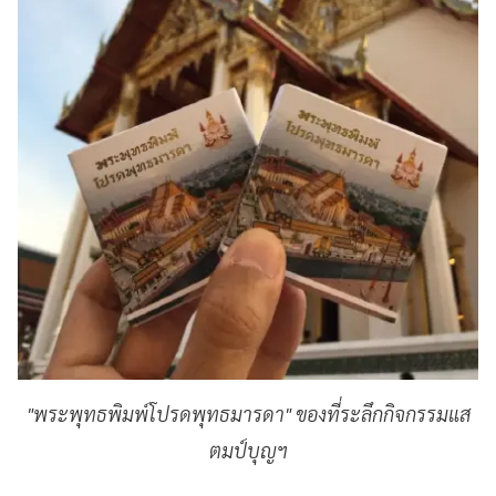
"พระพุทธพิมพ์โปรดพุทธมารดา" ของที่ระลึกกิจกรรมแส
ตมป์บุญฯ