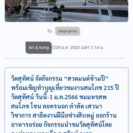
By
วลัญช์ สุภากร
Art & living
29 ธ.ค. 2022 เวลา 7:14 น.
วัดสุทัศน์ จัดกิจกรรม “สวดมนต์ข้ามปี”
พร้อมเชิญทำบุญเที่ยวชมงานสมโภช 215 ปี
วัดสุทัศน์ วันนี้-1 ม.ค.2566 ชมมหรสพ
สมโภช โขน ละครนอก ลำตัด เสวนา
วิชาการ สาธิตงานฝีมือช่างสิบหมู่ ออกร้าน
อาหารอร่อย กิจกรรมนำชมวัดสุทัศน์โดย