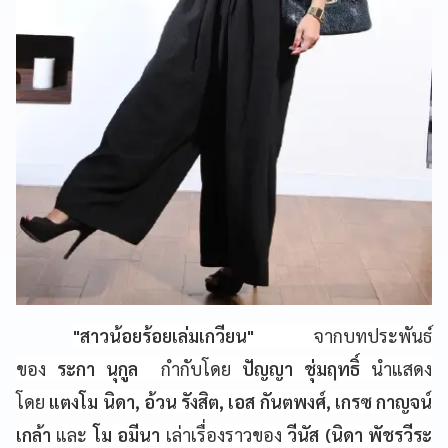
"สาวน้อยร้อยเล่มเกวียน"
จากบทประพันธ์
ของ
ระกา นุกูล
กำกับโดย
ปัญญา ชุ่มฤทธิ์
นำแสดง
โดย
แตงโม นิดา, อ้วน รังสิต, เอส กันตพงศ์, เกรซ กาญจน์
เกล้า
และ
โม อมีนา
เล่าเรื่องราวของ
วีนัส (นิดา พัชรวีระ