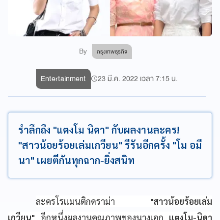
By
กรุงเทพธุรกิจ
Entertainment
23 มี.ค. 2022 เวลา 7:15 น.
รำลึกถึง "แตงโม นิดา" กับผลงานละคร!
"สาวน้อยร้อยเล่มเกวียน" รีรันอีกครั้ง "โม อมี
นา" เผยตีกันทุกฉาก-ยิ่งสนิท
ละครโรแมนติกดราม่า
"สาวน้อยร้อยเล่ม
เกวียน"
อีกหนึ่งผลงานคุณภาพของนางเอก
แตงโม-นิดา