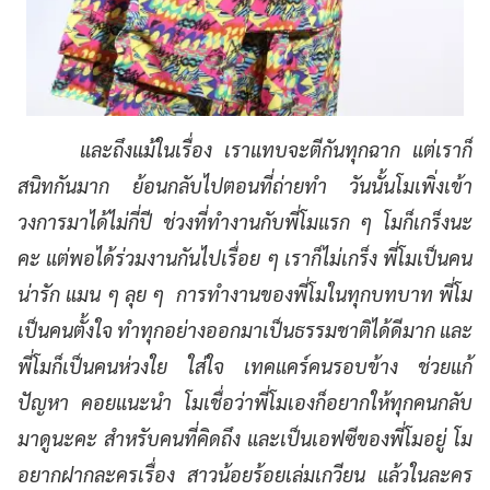
และถึงแม้ในเรื่อง เราแทบจะตีกันทุกฉาก แต่เราก็
สนิทกันมาก ย้อนกลับไปตอนที่ถ่ายทำ วันนั้นโมเพิ่งเข้า
วงการมาได้ไม่กี่ปี ช่วงที่ทำงานกับพี่โมแรก ๆ โมก็เกร็งนะ
คะ แต่พอได้ร่วมงานกันไปเรื่อย ๆ เราก็ไม่เกร็ง พี่โมเป็นคน
น่ารัก แมน ๆ ลุย ๆ การทำงานของพี่โมในทุกบทบาท พี่โม
เป็นคนตั้งใจ ทำทุกอย่างออกมาเป็นธรรมชาติได้ดีมาก และ
พี่โมก็เป็นคนห่วงใย ใส่ใจ เทคแคร์คนรอบข้าง ช่วยแก้
ปัญหา คอยแนะนำ โมเชื่อว่าพี่โมเองก็อยากให้ทุกคนกลับ
มาดูนะคะ สำหรับคนที่คิดถึง และเป็นเอฟซีของพี่โมอยู่ โม
อยากฝากละครเรื่อง สาวน้อยร้อยเล่มเกวียน แล้วในละคร