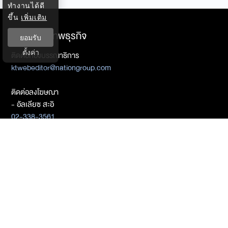
ทำงานได้ดี
ขึ้น
เพิ่มเติม
ติดต่อกรุงเทพธุรกิจ
ยอมรับ
ตั้งค่า
ติดต่อกองบรรณาธิการ
ktwebeditor@nationgroup.com
ติดต่อลงโฆษณา
- อัลเลียซ สะอิ
02-338-3561
Mobile : 087-519-1379
allias_sae@nationgroup.com
- ศิชล ภวัตโณทัย
085-255-6753
02-338-3325
sichol_paw@nationgroup.com
- เชลงพจน์ บุญซื่อ
081-934-2937
chalengpot@nationgroup.com