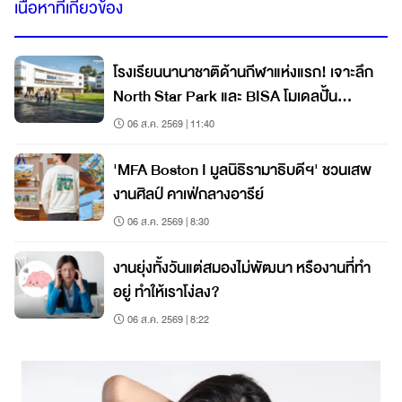
เนื้อหาที่เกี่ยวข้อง
โรงเรียนนานาชาติด้านกีฬาแห่งแรก! เจาะลึก
North Star Park และ BISA โมเดลปั้น
นักกีฬาแนวใหม่
06 ส.ค. 2569 | 11:40
'MFA Boston I มูลนิธิรามาธิบดีฯ' ชวนเสพ
งานศิลป์ คาเฟ่กลางอารีย์
06 ส.ค. 2569 | 8:30
งานยุ่งทั้งวันแต่สมองไม่พัฒนา หรืองานที่ทำ
อยู่ ทำให้เราโง่ลง?
06 ส.ค. 2569 | 8:22