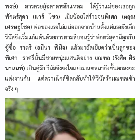
พงษ์)
สาวสวยผู้ฉลาดหลักแหลม ได้รู้ว่าแม่ของเธอถูก
พักตร์สุดา (แวร์ โซว)
เมียน้อยใส่ร้ายจน
พิเศก (ตฤณ
เศรษฐโชค
) พ่อของเธอไล่แม่ออกจากบ้านตั้งแต่เธอยังเล็ก
วีนัสจึงเริ่มแก้แค้นด้วยการตามสืบจนรู้ว่าพักตร์สุดามีลูกกับ
ชู้ชื่อ
ราตรี (อมีนา พินิจ)
แล้วมายัดเยียดว่าเป็นลูกของ
พิเศก ราตรีนั้นมีชายหนุ่มแสนดีอย่าง
มณฑล (รังสิต ศิร
นานนท์)
เป็นคู่รัก วีนัสจึงจงใจแย่งมณฑลมาถึงขั้นตกลงจะ
แต่งงานกัน แต่ความใกล้ชิดกลับทำให้วีนัสรักมณฑลเข้า
จริง ๆ