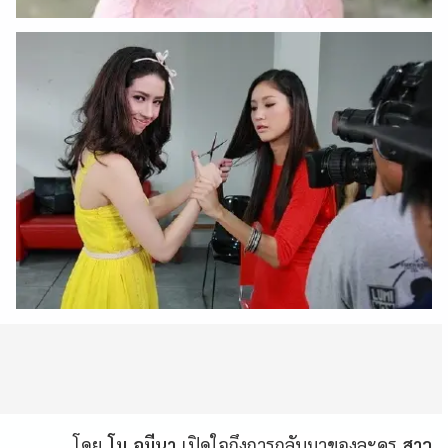
โดย
โม อมีนา
เปิดใจถึงการกลับมาของละคร
สาว