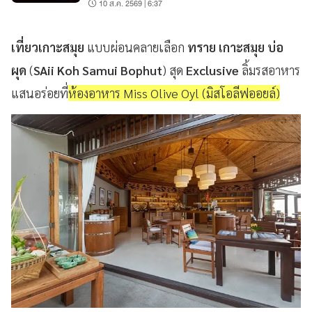
10 ส.ค. 2569 | 6:37
เที่ยวเกาะสมุย
แบบผ่อนคลายเลือก
ทราย เกาะสมุย บ่อ
ผุด
(
SAii Koh Samui Bophut
) สุด
Exclusive
ลิ้มรสอาหาร
แสนอร่อยที่
ห้องอาหาร Miss Olive Oyl (มิสโอลีฟออยล์)