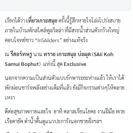
เรียกได้ว่า
เที่ยวเกาะสมุย
ครั้งนี้รู้สึกหายใจโล่งโปร่งสบาย
ภายในบ้านพักสไตล์พูลวิลล่า ที่มีสระน้ำส่วนตัวกว้างใหญ่
ตอบโจทย์ชาว “InSAiiders” อย่างแท้จริง
ณ
รีสอร์ทหรู
นาม
ทราย เกาะสมุย บ่อผุด
(
SAii Koh
Samui Bophut
) แห่งนี้ สุด
Exclusive
นอกจากความเป็นส่วนตัวแบบรักษาระยะห่างแล้ว ให้เราได้
พักผ่อนชาร์จพลังอย่างเต็มที่แล้ว ยังมีกิจกรรมต่างๆให้คลาย
เหงา
ดีต่อสุขภาพกายและใจ อาทิ คลาสเรียนโยคะ งานฝีมือ พาย
เรือคายัค ดำน้ำตื้นดูแนวปะการังนอกชายฝั่งฯลฯ