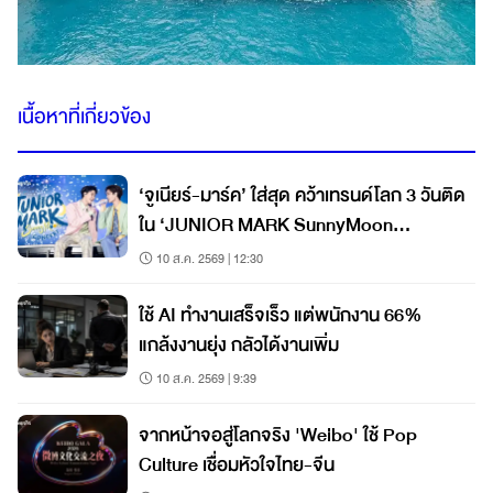
เนื้อหาที่เกี่ยวข้อง
‘จูเนียร์-มาร์ค’ ใส่สุด คว้าเทรนด์โลก 3 วันติด
ใน ‘JUNIOR MARK SunnyMoon
CONCERT’
10 ส.ค. 2569 | 12:30
ใช้ AI ทำงานเสร็จเร็ว แต่พนักงาน 66%
แกล้งงานยุ่ง กลัวได้งานเพิ่ม
10 ส.ค. 2569 | 9:39
จากหน้าจอสู่โลกจริง 'Weibo' ใช้ Pop
Culture เชื่อมหัวใจไทย-จีน