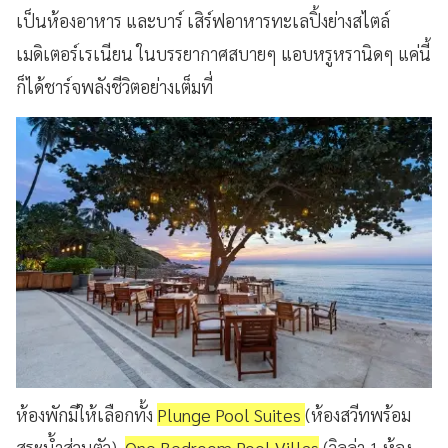
เป็นห้องอาหาร และบาร์ เสิร์ฟอาหารทะเลปิ้งย่างสไตล์
เมดิเตอร์เรเนียน ในบรรยากาศสบายๆ แอบหรูหรานิดๆ แค่นี้
ก็ได้ชาร์จพลังชีวิตอย่างเต็มที่
ห้องพักมีให้เลือกทั้ง
Plunge Pool Suites
(ห้องสวีทพร้อม
สระน้ำส่วนตัว),
One Bedroom Pool Villas
(วิลล่า 1 ห้อง