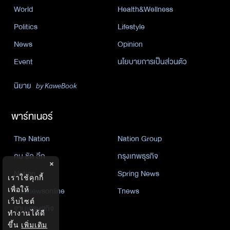
World
Health&Wellness
Politics
Lifestyle
News
Opinion
Event
นโยบายการเป็นส่วนตัว
นิยาย
by KaweBook
พาร์ทเนอร์
The Nation
Nation Group
คม ชัด ลึก
กรุงเทพธุรกิจ
×
Nation
Spring News
เราใช้คุกกี้
เพื่อให้
Thainewsonline
Tnews
เว็บไซต์
ฐานเศรษฐกิจ
ทำงานได้ดี
ขึ้น
เพิ่มเติม