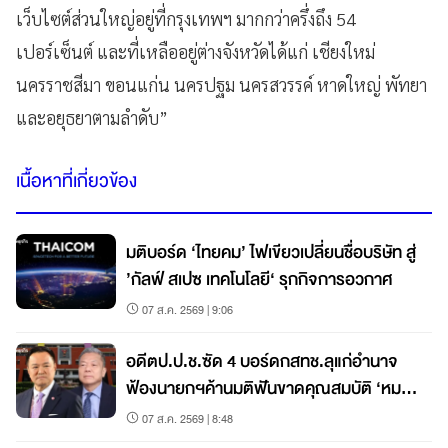
เว็บไซต์ส่วนใหญ่อยู่ที่กรุงเทพฯ มากกว่าครึ่งถึง 54
เปอร์เซ็นต์ และที่เหลืออยู่ต่างจังหวัดได้แก่ เชียงใหม่
นครราชสีมา ขอนแก่น นครปฐม นครสวรรค์ หาดใหญ่ พัทยา
และอยุธยาตามลำดับ”
เนื้อหาที่เกี่ยวข้อง
มติบอร์ด ‘ไทยคม’ ไฟเขียวเปลี่ยนชื่อบริษัท สู่
’กัลฟ์ สเปซ เทคโนโลยี‘ รุกกิจการอวกาศ
07 ส.ค. 2569 | 9:06
อดีตป.ป.ช.ซัด 4 บอร์ดกสทช.ลุแก่อำนาจ
ฟ้องนายกฯค้านมติฟันขาดคุณสมบัติ ‘หมอ
สรณ’
07 ส.ค. 2569 | 8:48