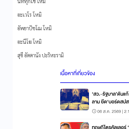
นิททุกโข โหมิ
อะเวโร โหมิ
อัพยาปัชโฌ โหมิ
อะนีโฆ โหมิ
สุขี อัตตานัง ปะริหะรามิ
เนื้อหาที่เกี่ยวข้อง
‘สว.-รัฐบาล’ดันแก
ลาม ยึด‘บอร์ดสปส
06 ส.ค. 2569 | 2:
ทฤษฎีไตรคัลเลอร์ ‘ล