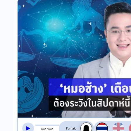
สลับเสียงอ่าน
0
:
00
/
0
:
00