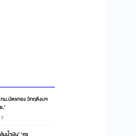
้ กม.บัตรทอง วิกฤติงบฯ
ช.’
13
้มน้ำเงิน’ ‘ครู