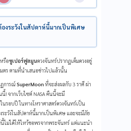
ต้องระวังในสัปดาห์นี้มากเป็นพิเศษ
หรือ
ซูเปอร์ฟูลมูน
ดวงจันทร์ปรากฏเต็มดวงอยู่
เมตร ตามที่นำเสนอข่าวไปแล้วนั้น
ากฏการณ์
SuperMoon
ที่จะส่งผลกับ 3 ราศี ผ่า
้! จากเว็บไซต์ NASA คืนนี้จะมี
ดในรอบปี ในทางโหราศาสตร์ดวงจันทร์เป็น
้องระวังในสัปดาห์นี้มากเป็นพิเศษ และจะมีภัย
์นี้ไม่ได้ให้ไหว้ขอพรจากพระจันทร์ แต่แนะนำ