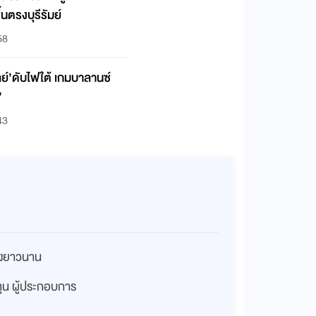
้นตรงบุรีรัมย์
58
ฟใต้ เกมบาลานซ์
’
43
่างยาวนาน
งทุน ผู้ประกอบการ