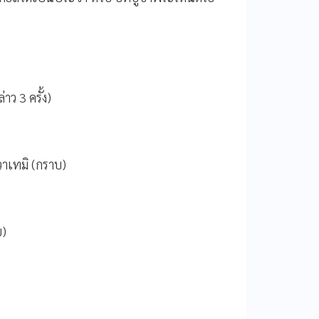
ว 3 ครั้ง)
วาเทมิ (กราบ)
บ)