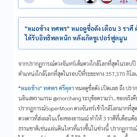
"หมอช้าง ทศพร" หมอดูชื่อดัง เตือน 3 ราศี 
ได้รับอิทธิพลหนัก หลังเกิดซูเปอร์ฟูลมูน
จากปรากฏการณ์ดวงจันทร์เต็มดวงใกล้โลกที่สุดในรอบปี 
ตำแหน่งใกล้โลกที่สุดในรอบปีที่ระยะทาง 357,370 กิโล
"
หมอช้าง" ทศพร ศรีตุลา
หมอดูชื่อดัง เปิดเผย ถึง ปร
นอินสตราแกรม @morchang ระบุข้อความว่า...ของจริงคืนนี
ปรากฏการณ์SuperMoon ดวงจันทร์เข้าใกล้โลกมากที่สุ
ดวงดาวที่ส่งผลในเรื่องของอารมณ์ ทำให้ 3 ราศีที่เตือนต
ธรรมชาติเช่นแผ่นดินไหวที่แรงขึ้นในช่วงนี้ ปรากฏการณ