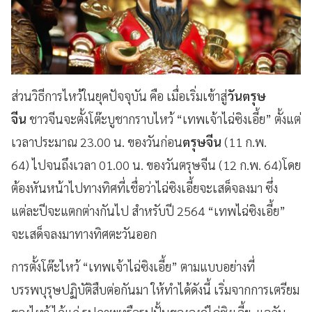
ส่วนวิธีการไหว้ในยุคปัจจุบัน คือ เมื่อเริ่มเข้าสู่
วันตรุษ
จีน
ชาวจีนจะตั้งโต๊ะบูชากราบไหว้ “เทพเจ้าไฉ่ซิงเอี้ย” ตั้งแต่
เวลาประมาณ
23.00
น
.
ของวันก่อน
ตรุษจีน
(11 ก.พ.
64)
ไปจนถึงเวลา 01.00 น. ของวันตรุษจีน (12 ก.พ. 64)โดย
ต้องหันหน้าไปทางทิศที่เชื่อว่าไฉ่ซิงเอี้ยจะเสด็จลงมา ซึ่ง
แต่ละปีจะแตกต่างกันไป สำหรับปี 2564
“เทพไฉ่ซิงเอี้ย”
จะเสด็จลงมาทางทิศตะวันออก
การตั้งโต๊ะไหว้ “เทพเจ้าไฉ่ซิงเอี้ย” ตามแบบอย่างที่
บรรพบุรุษปฏิบัติสืบต่อกันมา ให้ทำได้ดังนี้ เริ่มจากการเตรียม