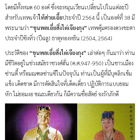
โดยมีทั้งหมด 60 องค์ ซึ่งจะหมุนเวียนเปลี่ยนไปในแต่ละปี
สำหรับเทพเจ้า
ไท้ส่วยเอี้ย
ประจำปี 2564 นี้ เป็นองค์ที่ 38 มี
พระนามว่า
“ขุนพลเอี่ยสิ่งไต่เจียงกุง”
เทพคุ้มครองดวงชะตา
ประจำปีซิงทิ่ว (ปีฉลู) ธาตุทองหยิน (2504, 2564)
ประวัติของ
“ขุนพลเอี่ยสิ่งไต่เจียงกุง”
เล่าต่อๆ กันมาว่า ท่าน
มีชีวิตอยู่ในช่วงสมัยราชวงศ์ฮั่น (ค.ศ.947-950) เป็นชาวเมือง
ซ่านตี้ หรือมณฑลซ่านซีในปัจจุบัน ท่านเป็นผู้ที่มีบุคลิกเข้ม
แข็ง เด็ดขาด มีการตัดสินใจที่เด็ดเดี่ยว ปฏิบัติการแบบยอม
หัก ไม่ยอมงอ ขณะเดียวกัน ก็มีความซื่อสัตย์ จงรักภักดี