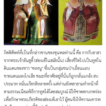
กิตติศัพท์ที่เป็นที่กล่าวขานของขุนพลท่านนี้ คือ การรับอาสา
จากพระเจ้าอันยูตี้ (ฮ่องเต้ในสมัยนั้น) เสี่ยงชีวิตไปเป็นทูตใน
ดินแดนของชาว "ซงหนู" ซึ่งเป็นกลุ่มชนป่าเถื่อนแถบ
ชายแดนมองโกเลีย ขณะที่อาศัยอยู่ที่นั่นก็ถูกกลั่นแกล้ง สบ
ประมาท หมิ่นเกียรติหลายครั้ง แต่ท่านยังพยายามทำหน้าที่
ตามธรรมเนียมพิธีการทูตได้โดยสมบูรณ์ มิให้ขาดตกบกพร่อง
เพื่อรักษาพระเกียรติของฮ่องเต้เอาไว้
ผู้คนจึงให้ความเคารพ