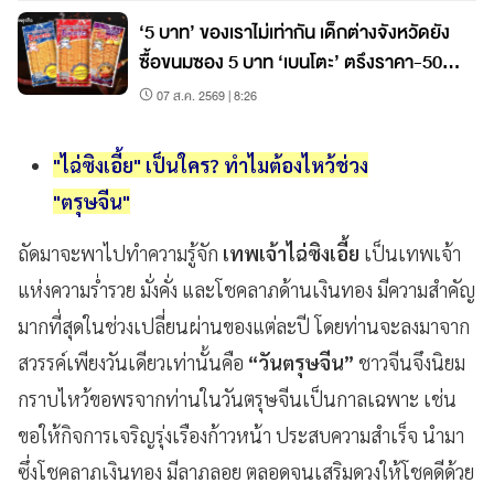
‘5 บาท’ ของเราไม่เท่ากัน เด็กต่างจังหวัดยัง
ซื้อขนมซอง 5 บาท ‘เบนโตะ’ ตรึงราคา-50
สตางค์ก็ขึ้นไม่ได้
07 ส.ค. 2569 | 8:26
"ไฉ่ซิงเอี้ย" เป็นใคร? ทำไมต้องไหว้ช่วง
"ตรุษจีน"
ถัดมาจะพาไปทำความรู้จัก
เทพเจ้าไฉ่ซิงเอี้ย
เป็นเทพเจ้า
แห่งความร่ำรวย มั่งคั่ง และโชคลาภด้านเงินทอง
มีความสำคัญ
มากที่สุดในช่วงเปลี่ยนผ่านของแต่ละปี โดยท่านจะลงมาจาก
สวรรค์เพียงวันเดียวเท่านั้นคือ
“วันตรุษจีน”
ชาวจีนจึงนิยม
กราบไหว้ขอพรจากท่านในวันตรุษจีนเป็นกาลเฉพาะ เช่น
ขอให้กิจการเจริญรุ่งเรืองก้าวหน้า ประสบความสำเร็จ นำมา
ซึ่งโชคลาภเงินทอง มีลาภลอย ตลอดจนเสริมดวงให้โชคดีด้วย