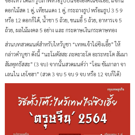
ของไหว้ ได้แก่ รูปภาพหรือรูปปั้นขององค์ไฉ่ซิงเอี้ย, แจกัน
ดอกไม้สด 1 คู่, เทียนแดง 1 คู่, กระถางธูป พร้อมธูป 3 5 9
หรือ 12 ดอกก็ได้, น้ำชา 5 ถ้วย, ขนมอี้ 5 ถ้วย, อาหารเจ 5
ถ้วย, ผลไม้มงคล 5 อย่าง และ กระดาษเงินกระดาษทอง
ส่วนบทสวดมนต์สำหรับไหว้บูชา “เทพเจ้าไฉ่ซิงเอี้ย” ให้
กล่าวคำบูชา ดังนี้ “นะโมตัสสะ ภะคะวะโต อะระหะโต สัมมา
สัมพุทธัสสะ” (3 จบ) จากนั้นสวดมนต์ว่า “โอม ชัมภาลา จา
เลนไน เยโซฮา” (สวด 3 จบ 5 จบ 9 จบ หรือ 12 จบก็ได้)