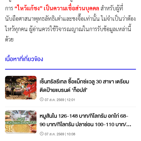
การ
“ไหว้แก้ชง”
เป็นความเชื่อส่วนบุคคล
สำหรับผู้ที่
นับถือศาสนาพุทธลัทธิเต๋าและขงจื๊อเท่านั้น ไม่จำเป็นว่าต้อง
ไหว้ทุกคน ผู้อ่านควรใช้วิจารณญาณในการรับข้อมูลเหล่านี้
ด้วย
เนื้อหาที่เกี่ยวข้อง
เซ็นทรัลรีเทล ซื้อแม็กซ์แวลู 30 สาขา เตรียม
ติดป้ายแบรนด์ ‘ท็อปส์’
07 ส.ค. 2569 | 12:01
หมูสันใน 126-148 บาท/กิโลกรัม อกไก่ 68-
90 บาท/กิโลกรัม ปลาช่อน 100-110 บาท/
กิโลกรัม
07 ส.ค. 2569 | 10:08