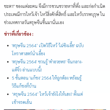
ชะตา" ของแต่ละคน จึงมีการขวนขวายหาที่พึ่ง และก่อกำเนิด
ประเพณีการไหว้เจ้า ไหว้สิ่งศักดิ์สิทธิ์ และไหว้บรรพบุรุษ ใน
ช่วงเทศกาลวันตรุษจีนขึ้นมานั่นเอง
ข่าวที่เกี่ยวข้อง :
'ตรุษจีน 2564’ เปิดวิธีไหว้ 'ไฉ่ซิงเอี้ย' ฉบับ
โหราศาสตร์น่ำเอี้ยง
'ตรุษจีน 2564' ชวนรู้ 'คำอวยพร' จีนกลาง-
แต้จิ๋ว อ่านแบบนี้!
5 ขั้นตอน 'แก้ชง' 2564 ให้ถูกต้อง พร้อมรู้
วิธีแก้ชงที่บ้าน
‘ตรุษจีน 2564’ ไหว้เจ้ายังไงให้เฮง? ตั้งแต่
เช้าจรดเย็น