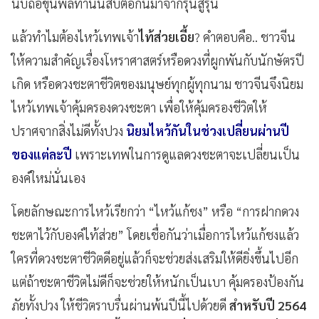
นับถือขุนพลท่านนี้สืบต่อกันมาจากรุ่นสู่รุ่น
แล้วทำไมต้องไหว้เทพเจ้า
ไท้ส่วยเอี้ย
? คำตอบคือ.. ชาวจีน
ให้ความสำคัญเรื่องโหราศาสตร์หรือดวงที่ผูกพันกับนักษัตรปี
เกิด หรือดวงชะตาชีวิตของมนุษย์ทุกผู้ทุกนาม ชาวจีนจึงนิยม
ไหว้เทพเจ้าคุ้มครองดวงชะตา เพื่อให้คุ้มครองชีวิตให้
ปราศจากสิ่งไม่ดีทั้งปวง
นิยมไหว้กันในช่วงเปลี่ยนผ่านปี
ของแต่ละปี
เพราะเทพในการดูแลดวงชะตาจะเปลี่ยนเป็น
องค์ใหม่นั่นเอง
โดยลักษณะการไหว้เรียกว่า “ไหว้แก้ชง” หรือ “การฝากดวง
ชะตาไว้กับองค์ไท้ส่วย” โดยเชื่อกันว่าเมื่อการไหว้แก้ชงแล้ว
ใครที่ดวงชะตาชีวิตดีอยู่แล้วก็จะช่วยส่งเสริมให้ดียิ่งขึ้นไปอีก
แต่ถ้าชะตาชีวิตไม่ดีก็จะช่วยให้หนักเป็นเบา คุ้มครองป้องกัน
ภัยทั้งปวง ให้ชีวิตราบรื่นผ่านพ้นปีนี้ไปด้วยดี
สำหรับปี 2564