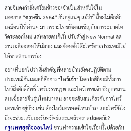
สายจีนคงกำลังเตรียมข้าวของจำเป็นสำหรับใช้ใน
เทศกาล
“ตรุษจีน 2564”
กันอยู่แน่ๆ แม้ว่าปีนี้จะไม่คึกคัก
เหมือนปีที่ผ่านๆ มา เพราะไทยยังคงเผชิญกับการระบาดโค
วิดระลอกใหม่ แต่หลายคนก็เริ่มปรับตัวสู่ New Normal ลด
งานเฉลิมฉลองให้เล็กลง และยังคงตั้งโต๊ะไหว้ตามประเพณีไม่
ให้ขาดตกบกพร่อง
อย่างที่บอกไปว่า สิ่งสำคัญที่หลายบ้านยังคงปฏิบัติตาม
ประเพณีกันเสมอก็คือการ
"ไหว้เจ้า"
โดยปกติก็จะมีทั้งการ
ไหว้สิ่งศักดิ์สิทธิ์ ไหว้บรรพบุรุษ และไหว้เทพเจ้า ซึ่งลูกหลาน
คนเชื้อสายจีนรุ่นใหม่บางคน อาจจะสับสนเกี่ยวกับการไหว้
เทพเจ้าอยู่บ้าง เช่น ต้องไหว้เทพองค์ไหนบ้าง? และไหว้ยังไง
ถึงจะช่วยเสริมเฮงรับทรัพย์และแคล้วคลาดปลอดภัย?
กรุงเทพธุรกิจออนไลน์
ชวนทำความเข้าใจเรื่องนี้ไปด้วยกัน