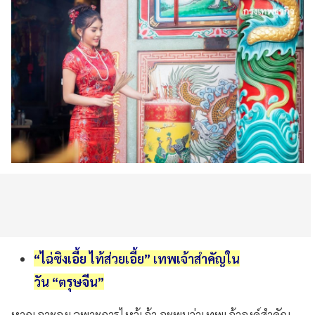
“ไฉ่ซิงเอี้ย ไท้ส่วยเอี้ย”
เทพเจ้าสำคัญใน
วัน
“
ตรุษจีน
”
หากเจาะจงเฉพาะการไหว้เจ้า จะพบว่าเทพเจ้าองค์สำคัญ