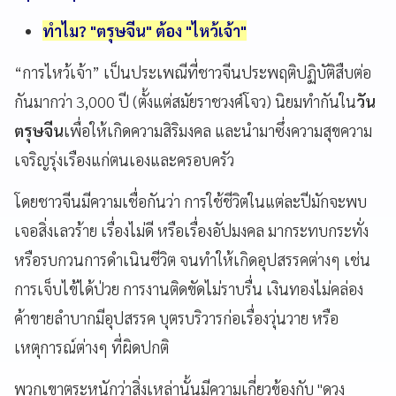
ทำไม? "ตรุษจีน" ต้อง "ไหว้เจ้า"
“การไหว้เจ้า” เป็นประเพณีที่ชาวจีนประพฤติปฏิบัติสืบต่อ
กันมากว่า 3,000 ปี (ตั้งแต่สมัยราชวงศ์โจว) นิยมทำกันใน
วัน
ตรุษจีน
เพื่อให้เกิดความสิริมงคล และนำมาซึ่งความสุขความ
เจริญรุ่งเรืองแก่ตนเองและครอบครัว
โดยชาวจีนมีความเชื่อกันว่า การใช้ชีวิตในแต่ละปีมักจะพบ
เจอสิ่งเลวร้าย เรื่องไม่ดี หรือเรื่องอัปมงคล มากระทบกระทั่ง
หรือรบกวนการดำเนินชีวิต จนทำให้เกิดอุปสรรคต่างๆ เช่น
การเจ็บไข้ได้ป่วย การงานติดขัดไม่ราบรื่น เงินทองไม่คล่อง
ค้าขายลำบากมีอุปสรรค บุตรบริวารก่อเรื่องวุ่นวาย หรือ
เหตุการณ์ต่างๆ ที่ผิดปกติ
พวกเขาตระหนักว่าสิ่งเหล่านั้นมีความเกี่ยวข้องกับ "ดวง