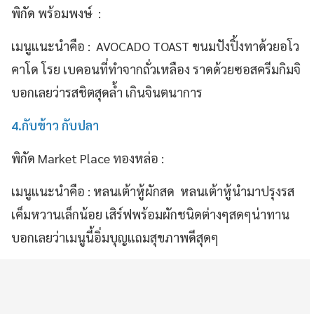
พิกัด พร้อมพงษ์ :
เมนูแนะนำคือ : AVOCADO TOAST ขนมปังปิ้งทาด้วยอโว
คาโด โรย เบคอนที่ทำจากถั่วเหลือง ราดด้วยซอสครีมกิมจิ
บอกเลยว่ารสชิตสุดล้ำ เกินจินตนาการ
4.กับข้าว กับปลา
พิกัด Market Place ทองหล่อ :
เมนูแนะนำคือ : หลนเต้าหู้ผักสด หลนเต้าหู้นำมาปรุงรส
เค็มหวานเล็กน้อย เสิร์ฟพร้อมผักชนิดต่างๆสดๆน่าทาน
บอกเลยว่าเมนูนี้อิ่มบุญแถมสุขภาพดีสุดๆ