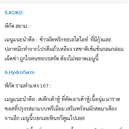
5.KOKO
พิกัด สยาม :
เมนูแนะนำคือ : ข้าวผัดพริกทะเลไฮไลท์ ที่มีกุ้งและ
ปลาหมึกทำจากโปรตีนถั่วเหลือง รสชาติเข้มข้นกลมกล่อม
เผ็ดซ่า ถูกใจคนชอบรสจัด ต้องไม่พลาดเมนูนี้
6.Hydrofarm
พิกัด รามคำแหง 167 :
เมนูแนะนำคือ : สเต๊กเต้าหู้ ที่คัดเอาเต้าหู้เนื้อนุ่ม มาราด
ซอสที่ปรุงรสมาแบบพรีเมียม เสริมพร้อมผักสดมาเคียง
จานอีก เมนูนี้บอกเลยฟินทวีคูณไปเลย!