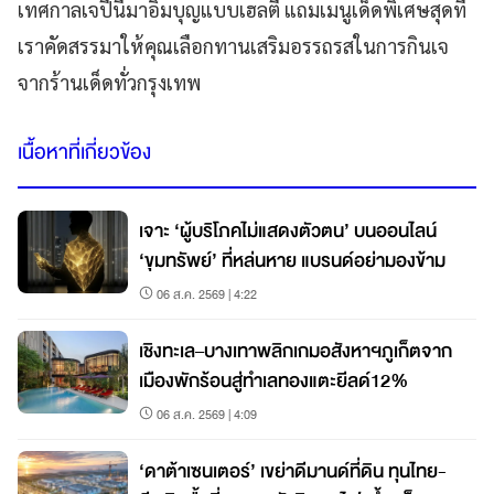
เทศกาลเจปีนี้มาอิ่มบุญแบบเฮลตี้ แถมเมนูเด็ดพิเศษสุดที่
เราคัดสรรมาให้คุณเลือกทานเสริมอรรถรสในการกินเจ
จากร้านเด็ดทั่วกรุงเทพ
เนื้อหาที่เกี่ยวข้อง
เจาะ ‘ผู้บริโภคไม่แสดงตัวตน’ บนออนไลน์
‘ขุมทรัพย์’ ที่หล่นหาย แบรนด์อย่ามองข้าม
06 ส.ค. 2569 | 4:22
เชิงทะเล–บางเทาพลิกเกมอสังหาฯภูเก็ตจาก
เมืองพักร้อนสู่ทำเลทองแตะยีลด์12%
06 ส.ค. 2569 | 4:09
‘ดาต้าเซนเตอร์’ เขย่าดีมานด์ที่ดิน ทุนไทย-