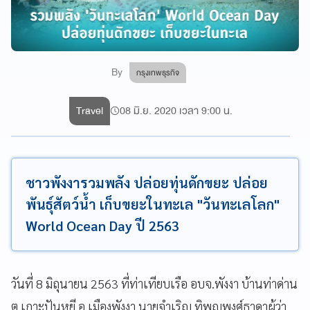
By
กรุงเทพธุรกิจ
Travel
08 มิ.ย. 2020 เวลา 9:00 น.
ชาวพังงารวมพลัง ปล่อยทุ่นดักขยะ ปล่อย
พันธุ์สัตว์น้ำ เก็บขยะในทะเล "วันทะเลโลก"
World Ocean Day ปี 2563
วันที่ 8 มิถุนายน 2563 ที่ท่าเทียบเรือ อบจ.พังงา บ้านท่าด่าน
ต.เกาะปันหยี อ.เมืองพังงา นายจำเริญ ทิพญพงศ์ธาดาผู้ว่า