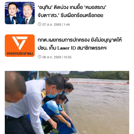
‘อนุทิน’ ติดบ่วง เกมยื้อ ‘หมอสรณ’
จับตา‘สว.’ รับเผือกร้อนหรือถอย
07 ส.ค. 2569 | 1:44
กกต.เผยกรมการปกครอง ยังไม่อนุญาตให้
ปชน. เก็บ Laser ID สมาชิกพรรคฯ
06 ส.ค. 2569 | 10:55