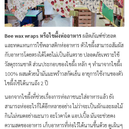
Bee wax wraps หรือไขผึ้งห่ออาหาร
ผลิตภัณฑ์ช่วยลด
และทดแทนการใช้พลาสติกห่ออาหาร ตัวไขผึ้งสามารถสัมผัส
กับอาหารโดยตรงได้โดยไม่เป็นอันตราย ปลอดภัยเพราะใช้
วัสดุธรรมชาติ ส่วนประกอบของไขผึ้ง หลัก ๆ ทำมาจากไขผึ้ง
100% ผสมด้วยน้ำมันมะพร้าวสกัดเย็น อายุการใช้งานของตัว
ไขผึ้งใช้ได้นานถึง 2 ปี
นอกจากไขผึ้งที่ช่วยเรื่องการห่อภาชนะใส่อาหารแล้ว ยัง
สามารถห่ออะไรก็ได้อีกหลายอย่าง ไม่ว่าจะเป็นผักและผลไม้
กินไม่หมดอย่างมะนาว อะโวคาโด แอปเปิ้ล มันจะช่วยคง
ความสดของอาหาร เก็บอาหารที่ห่อไว้ได้นานขึ้นด้วย
ดูเผินๆ