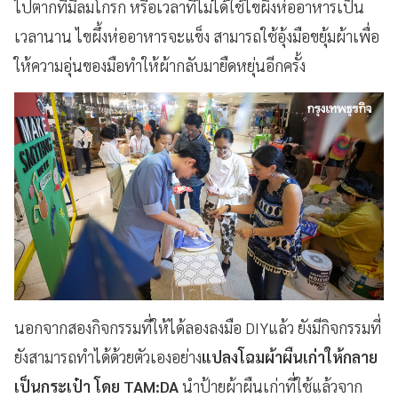
ไปตากที่มีลมโกรก หรือเวลาที่ไม่ได้ใช้ไขผึ้งห่ออาหารเป็น
เวลานาน ไขผึ้งห่ออาหารจะแข็ง สามารถใช้อุ้งมือขยุ้มผ้าเพื่อ
ให้ความอุ่นของมือทำให้ผ้ากลับมายืดหยุ่นอีกครั้ง
นอกจากสองกิจกรรมที่ให้ได้ลองลงมือ DIYแล้ว ยังมีกิจกรรมที่
ยังสามารถทำได้ด้วยตัวเองอย่าง
แปลงโฉมผ้าผืนเก่าให้กลาย
เป็นกระเป๋า โดย TAM:DA
นำป้ายผ้าผืนเก่าที่ใช้แล้วจาก