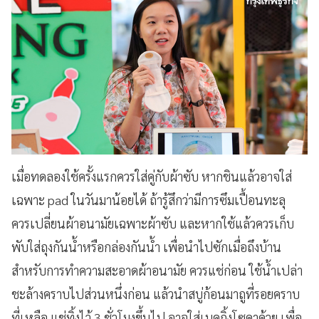
เมื่อทดลองใช้ครั้งแรกควรใส่คู่กับผ้าซับ หากชินแล้วอาจใส่
เฉพาะ pad ในวันมาน้อยได้ ถ้ารู้สึกว่ามีการซึมเปื้อนทะลุ
ควรเปลี่ยนผ้าอนามัยเฉพาะผ้าซับ และหากใช้แล้วควรเก็บ
พับใส่ถุงกันน้ำหรือกล่องกันน้ำ เพื่อนำไปซักเมื่อถึงบ้าน
สำหรับ
การทำความสะอาดผ้าอนามัย ควรแช่ก่อน ใช้น้ำเปล่า
ชะล้างคราบไปส่วนหนึ่งก่อน แล้วนำสบู่ก้อนมาถูที่รอยคราบ
ที่เหลือ แช่ทิ้งไว้ 3 ชั่วโมงขึ้นไป อาจใส่เบคกิ้งโซดาด้วย เพื่อ