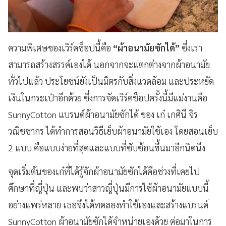
ความพิเศษของเวิร์คช็อปนี้คือ
“ผ้าอนามัยซักได้”
ซึ่งเรา
สามารถสร้างสรรค์เองได้ นอกจากจะแตกต่างจากผ้าอนามัย
ทั่วไปแล้ว ประโยชน์ยังเป็นมิตรกับสิ่งแวดล้อม และประหยัด
เงินในกระเป๋าอีกด้วย ซึ่ง
การจัดเวิร์คช็อปครั้งนี้มีแม่งานคือ
SunnyCotton แบรนด์ผ้าอนามัยซักได้ ของ เก๋ เกศินี จิร
วณิชชากร ได้ทำการสอนวิธีเย็บผ้าอนามัยใช้เอง โดยสอนเย็บ
2 แบบ คือแบบง่ายที่สุดและแบบที่ซับซ้อนขึ้นมาอีกนิดนึง
จุดเริ่มต้นของเก๋ที่ได้รู้จักผ้าอนามัยซักได้คือช่วงที่เคยไป
ศึกษาที่ญี่ปุ่น และพบว่าสาวญี่ปุ่นมีการใช้ผ้าอนามัยแบบนี้
อย่างแพร่หลาย เธอจึงได้ทดลองทำใช้เองและสร้างแบรนด์
SunnyCotton ผ้าอนามัยซักได้จำหน่ายเองด้วย ต่อมาใน
การ