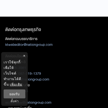
ติดต่อกรุงเทพธุรกิจ
ติดต่อกองบรรณาธิการ
ktwebeditor@nationgroup.com
×
ติดต่อลงโฆษณา
- อัลเลียซ สะอิ
เราใช้คุกกี้
02-338-3561
เพื่อให้
Mobile : 087-519-1379
เว็บไซต์
allias_sae@nationgroup.com
ทำงานได้ดี
ขึ้น
เพิ่มเติม
- ศิชล ภวัตโณทัย
085-255-6753
ยอมรับ
02-338-3325
ตั้งค่า
sichol_paw@nationgroup.com