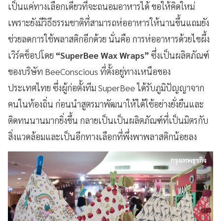
เป็นแค่ทางเลือกเดียวที่จะถนอมอาหารได้ ขอให้คิดใหม่
เพราะยังมีวิธีธรรมชาติที่สามารถห่ออาหารให้นานขึ้นแถมยัง
ช่วยลดการใช้พลาสติกอีกด้วย นั่นคือ การห่ออาหารด้วยไขผึ้ง
เวิร์คช็อปโดย
“SuperBee Wax Wraps”
ซึ่ง
เป็นผลิตภัณฑ์
ของบริษัท BeeConscious ที่ตั้งอยู่ทางเหนือของ
ประเทศไทย ซึ่งผู้ก่อตั้งทีม SuperBee ได้รับภูมิปัญญาจาก
คนในท้องถิ่น ก่อนนำสูตรมาพัฒนาให้ได้ใช้อย่างยั่งยืนและ
ติดทนนานมากยิ่งขึ้น กลายเป็นเป็นผลิตภัณฑ์ที่เป็นมิตรกับ
สิ่งแวดล้อมและเป็นอีกทางเลือกที่พึ่งพาพลาสติกน้อยลง