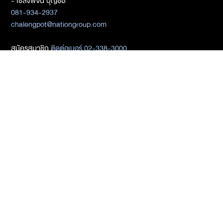
- เชลงพจน์ บุญซื่อ
081-934-2937
chalengpot@nationgroup.com
สมัครสมาชิก
ติดต่อเบอร์ 02-338-3000
ติดต่อ Media Partners
- เมธิกา เมธาพิทักษ์
02-338-3198
metika_met@nationgroup.com
หมวดหมู่ข่าว
Economics
Finance
Business
Tech
Sustainability
Auto
World
Health&Wellness