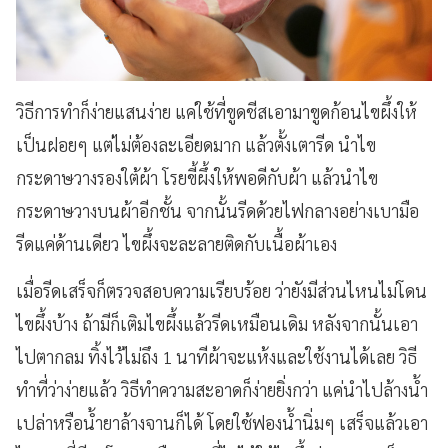
วิธีการทำก็ง่ายแสนง่าย แค่ใช้ที่ขูดชีสเอามาขูดก้อนไขผึ้งให้
เป็นฝอยๆ แต่ไม่ต้องละเอียดมาก แล้วตั้งเตารีด นำไข
กระดาษวางรองใต้ผ้า โรยขี้ผึ้งให้พอดีกับผ้า แล้วนำไข
กระดาษวางบนผ้าอีกชั้น จากนั้นรีดด้วยไฟกลางอย่างเบามือ
รีดแค่ด้านเดียว ไขผึ้งจะละลายติดกับเนื้อผ้าเอง
เมื่อรีดเสร็จก็ตรวจสอบความเรียบร้อย ว่ายังมีส่วนไหนไม่โดน
ไขผึ้งบ้าง ถ้ามีก็เติมไขผึ้งแล้วรีดเหมือนเดิม หลังจากนั้นเอา
ไปตากลม ทิ้งไว้ไม่ถึง 1 นาทีผ้าจะแห้งและใช้งานได้เลย
วิธี
ทำที่ว่าง่ายแล้ว วิธีทำความสะอาดก็ง่ายยิ่งกว่า แค่นำไปล้างน้ำ
เปล่าหรือน้ำยาล้างจานก็ได้ โดยใช้ฟองน้ำนิ่มๆ เสร็จแล้วเอา