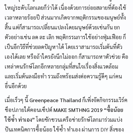
ใหญ่ระดับโลกเลยก็ว่าได้ เนื่องด้วยการย่อยสลายที่ต้องใช้
เวลาหลายร้อยปี ส่วนมากเกิดจากพฤติกรรมของมนุษย์ทั้ง
สิ้น แต่ก็สามารถเปลี่ยนแปลงโดยมนุษย์ด้วยเช่นกัน
ยก
ตัวอย่างเช่น ลด ละ เลิก พฤติกรรมการใช้อย่างฟุ่มเฟือย ก็
เป็นอีกวิธีที่ช่วยลดปัญหาได้ โดยเราสามารถเริ่มต้นที่ตัว
เองได้เลย หรือถ้าใครยังนึกไม่ออก ก็สามารถหาตัวช่วย คือ
เหล่าคนรักษ์โลกอีกหลายกลุ่มที่สนใจเรื่องสิ่งแวดล้อม
และเริ่มต้นลงมือทำ รวมถึงพร้อมส่งต่อความรู้ดีๆ แก่คน
อื่นอีกด้วย
เมื่อเร็วๆ นี้
Greenpeace Thailand
ก็เพิ่งจัดกิจกรรมเวิร์ค
ช็อปภายใต้คอนเซ็ปต์
MAKE SMTHNG 2019 “ซื้อน้อย
ใช้ซ้ำ ทำเอง”
โดยชักชวนเครือข่ายรักษ์โลกมาร่วมแบ่ง
ปันเทคนิคการซื้อน้อย ใช้ซ้ำ ทำเอง ผ่านการ DIY สิ่งของ