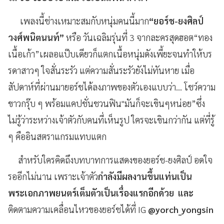
เพลงนี้ช่างเหมาะสมกับหนุ่มคนนี้มาก
“
ยอร์ช-ยงศิลป์
วงศ์พนิตนนท์
”
หรือ วันเฉลิมรุ่นที่ 3 จากละครสุดฮอต“ทอง
เนื้อเก้า”เผลอแป๊บเดียวก็แตกเนื้อหนุ่มดังเพี้ยะจนทำให้บร
รดาสาวๆ ใจสั่นระรัว แต่ความสั่นระรัวยังไม่ทันหาย เมื่อ
สัปดาห์ที่ผ่านมายอร์ชได้ลงภาพของตัวเองแบบว่า... โชว์ความ
ขาวกรุ๊บ ๆ พร้อมแคปชั่นชวนฟิน"มันก็จะเขินๆหน่อย”ซึ่ง
ไม่รู้ว่าระหว่างเจ้าตัวกับคนที่เห็นรูป ใครจะเขินกว่ากัน แต่ที่รู้
ๆ คืออินสตราแกรมแทบแตก
สำหรับใครคิดถึงบทบาทการแสดงของยอร์ช-ยงศิลป์ อดใจ
รออีกไม่นาน เพราะเจ้าตัว
กำลังมีผลงานขึ้นแท่นเป็น
พระเอกภาพยนตร์เต็มตัวเป็นเรื่องแรกอีกด้วย และ
ติดตามความเคลื่อนไหวของยอร์ชได้ที่ IG
@yorch_yongsin