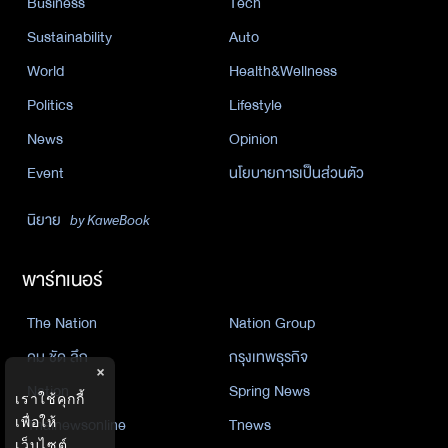
Business
Tech
Sustainability
Auto
World
Health&Wellness
Politics
Lifestyle
News
Opinion
Event
นโยบายการเป็นส่วนตัว
นิยาย
by KaweBook
พาร์ทเนอร์
The Nation
Nation Group
คม ชัด ลึก
กรุงเทพธุรกิจ
×
Nation
Spring News
เราใช้คุกกี้
Thainewsonline
Tnews
เพื่อให้
เว็บไซต์