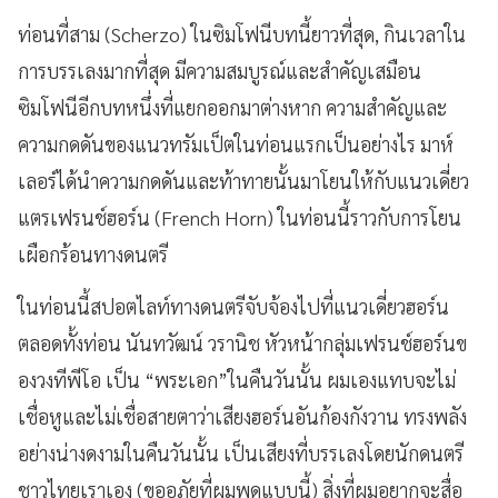
ท่อนที่สาม (Scherzo) ในซิมโฟนีบทนี้ยาวที่สุด, กินเวลาใน
การบรรเลงมากที่สุด มีความสมบูรณ์และสำคัญเสมือน
ซิมโฟนีอีกบทหนึ่งที่แยกออกมาต่างหาก ความสำคัญและ
ความกดดันของแนวทรัมเป็ตในท่อนแรกเป็นอย่างไร มาห์
เลอร์ได้นำความกดดันและท้าทายนั้นมาโยนให้กับแนวเดี่ยว
แตรเฟรนช์ฮอร์น (French Horn) ในท่อนนี้ราวกับการโยน
เผือกร้อนทางดนตรี
ในท่อนนี้สปอตไลท์ทางดนตรีจับจ้องไปที่แนวเดี่ยวฮอร์น
ตลอดทั้งท่อน นันทวัฒน์ วรานิช หัวหน้ากลุ่มเฟรนช์ฮอร์นข
องวงทีพีโอ เป็น “พระเอก”ในคืนวันนั้น ผมเองแทบจะไม่
เชื่อหูและไม่เชื่อสายตาว่าเสียงฮอร์นอันก้องกังวาน ทรงพลัง
อย่างน่างดงามในคืนวันนั้น เป็นเสียงที่บรรเลงโดยนักดนตรี
ชาวไทยเราเอง (ขออภัยที่ผมพูดแบบนี้) สิ่งที่ผมอยากจะสื่อ