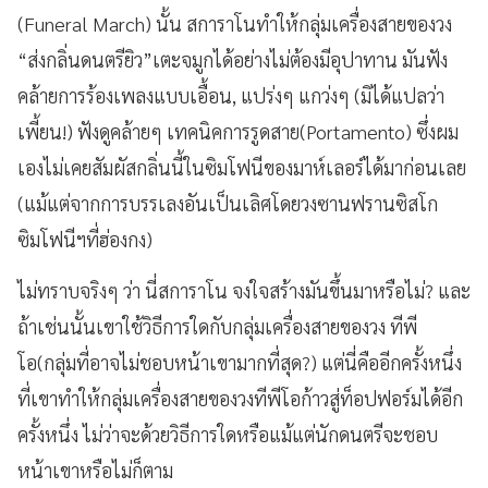
(Funeral March) นั้น สการาโนทำให้กลุ่มเครื่องสายของวง
“ส่งกลิ่นดนตรียิว”เตะจมูกได้อย่างไม่ต้องมีอุปาทาน มันฟัง
คล้ายการร้องเพลงแบบเอื้อน, แปร่งๆ แกว่งๆ (มิได้แปลว่า
เพี้ยน!) ฟังดูคล้ายๆ เทคนิคการรูดสาย(Portamento) ซึ่งผม
เองไม่เคยสัมผัสกลิ่นนี้ในซิมโฟนีของมาห์เลอร์ได้มาก่อนเลย
(แม้แต่จากการบรรเลงอันเป็นเลิศโดยวงซานฟรานซิสโก
ซิมโฟนีฯที่ฮ่องกง)
ไม่ทราบจริงๆ ว่า นี่สการาโน จงใจสร้างมันขึ้นมาหรือไม่? และ
ถ้าเช่นนั้นเขาใช้วิธีการใดกับกลุ่มเครื่องสายของวง ทีพี
โอ(กลุ่มที่อาจไม่ชอบหน้าเขามากที่สุด?) แต่นี่คืออีกครั้งหนึ่ง
ที่เขาทำให้กลุ่มเครื่องสายของวงทีพีโอก้าวสู่ท็อปฟอร์มได้อีก
ครั้งหนึ่ง ไม่ว่าจะด้วยวิธีการใดหรือแม้แต่นักดนตรีจะชอบ
หน้าเขาหรือไม่ก็ตาม