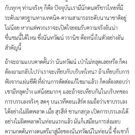
กับทุกๆ ท่านจริงๆ ก็คือ ปัจจุบันเรามีนักดนตรีชาวไทยที่มี
ระดับมาตรฐานทางเทคนิค-ความสามารถระดับนานาชาติอยู่
ไม่น้อย หากแต่พวกเราจะเปิดใจยอมรับความจริงอันน่า
ชื่นชมนี้ได้ไหม ซึ่งนันทวัฒน์ วรานิช คือหนึ่งในตัวอย่างอัน
สำคัญนี้
ถ้าจะถามแบบคาดคั้นว่า นันทวัฒน์ เป่าไม่หลุดเลยหรือ ก็คง
ต้องถามกลับไปว่าเราจะเทียบกับบริบทไหน? ถ้าเทียบกับการ
ฟังจากแผ่นซีดี(ที่ผ่านการตัดต่อแก้ไขมาแล้ว) ก็คงต้องตอบว่า
เขามีหลุดบ้าง แต่น้อยมากๆ และถ้าจะเทียบกันในบริบทของ
การบรรเลงจริงๆ สดๆ บนเวทีคอนเสิร์ต ผมถือว่าเขาบรรเลง
ได้อย่างไม่ผิดพลาด เมื่อ สุรสีห์ ชานกสกุล เปิดการบรรเลงได้
อย่างไม่ผิดพลาดในท่อนแรกแล้ว มันก็เสมือนการส่งมอบ
ความกดดันทางดนตรีมาสู่มือของนันทวัฒน์ในท่อนนี้ ซึ่งเขาก็