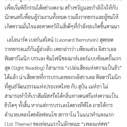
เพื่อเริ่มพิธีกรรมได้อย่างงดงาม สร้างขวัญและกำลังใจให้กับ
นักดนตรีเพื่อนผู้ร่วมงานทั้งหมด รวมถึงวาทยกรและผู้ชมให้
เกิดความมั่นใจและคาดหวังในสิ่งดีๆที่กำลังจะเกิดขึ้นตามมา
เลโอนาร์ด เบอร์นสไตน์ (Leonard Bernstein) สุดยอด
วาทยกรอเมริกันผู้ล่วงลับ เคยกล่าวว่า เพียงแค่วง อิสราเอล
ฟิลฮาร์โมนิก บรรเลง ซิมโฟนีของมาห์เลอร์แบบซ้อมครั้งแรก
สุด (Sight Reading) ก็สามารถ “เปล่งเสียงแห่งความเป็นยิว”
ได้แล้ว น่าเสียดายที่การบรรเลงของวงอิสราเอล ฟิลฮาร์โมนิก
ที่ศูนย์วัฒนธรรมแห่งประเทศไทย กับ สุบิน เมห์ธา ไม่
สามารถทำให้เราสัมผัสหรือได้กลิ่นทางดนตรีแห่งความเป็น
ยิวใดๆ ทั้งสิ้น หากแต่การบรรเลงโดยวงทีพีโอ ภายใต้การ
อำนวยเพลงโดยอัลฟอนโซ สการาโน ในแนวทำนองแรก
(1st Theme) ของท่อนแรกในลักษณะ “เพลงแห่ศพ”