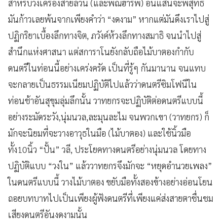
สำหรับวงเครื่องสายล้วน (และพิณฮาร์พ) อันแสนจะพิสุทธิ์
มันก้าวเลยพ้นจากเพียงคำว่า “งดงาม” หากแต่มันดึงเราไปสู่
ปฏิกริยาเบื้องลึกทางจิต, ภวังค์ห้วงลึกทางสมาธิ จนนำไปสู่
สำนึกแห่งศาสนา แต่สการาโนยังกลับถือไม้บาตองกำกับ
ดนตรีในท่อนนี้อย่างเคร่งครัด เป็นที่รู้ๆ กันมานาน จนแทบ
จะกลายเป็นธรรมเนียมปฏิบัติไปแล้วว่าดนตรีซิมโฟนีใน
ท่อนช้าอันสุขุมลุ่มลึกนั้น วาทยกรจะปฏิบัติต่อดนตรีแบบนี้
อย่างระมัดระวัง,นุ่มนวล,ละมุนละไม จนพวกเขา (วาทยกร) ก็
มักจะนิยมที่จะวางอาวุธในมือ (ไม้บาตอง) และใช้นิ้วมือ
ทั้ง10นิ้ว “ปั้น” วลี, ประโยคทางดนตรีอย่างนุ่มนวล โดยทาง
ปฏิบัติแบบ “วงใน” แล้ววาทยกรจึงมักจะ “หยุดอำนวยเพลง”
ในดนตรีแบบนี้ วางไม้บาตอง ขยับมือทั้งสองข้างอย่างอ่อนโยน
ถอยบทบาทไปเป็นเพียงผู้ฟังดนตรีที่เพียงแค่ส่งสายตาชื่นชม
เสียงดนตรีอันงดงามนั้น