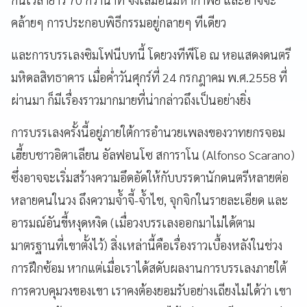
คล้ายๆ การประกอบพิธีกรรมอยู่กลายๆ ทีเดียว
และการบรรเลงซิมโฟนีบทนี้ โดยวงทีพีโอ ณ หอแสดงดนตรี
มหิดลสิทธาคาร เมื่อค่ำวันศุกร์ที่ 24 กรกฎาคม พ.ศ.2558 ที่
ผ่านมา ก็มีเรื่องราวมากมายที่น่ากล่าวถึงเป็นอย่างยิ่ง
การบรรเลงครั้งนี้อยู่ภายใต้การอำนวยเพลงของวาทยกรจอม
เฮี้ยบชาวอิตาเลียน อัลฟอนโซ สการาโน (Alfonso Scarano)
ซึ่งอาจจะเริ่มสร้างความอึดอัดให้กับบรรดานักดนตรีหลายต่อ
หลายคนในวง ถึงความจ้ำจี้-จ้ำไช, จุกจิกในรายละเอียด และ
อารมณ์อันขี้หงุดหงิด (เมื่อวงบรรเลงออกมาไม่ได้ตาม
มาตรฐานที่เขาตั้งไว้) สิ่งเหล่านี้คือเรื่องราวเบื้องหลังในช่วง
การฝึกซ้อม หากแต่เมื่อเราได้สดับผลงานการบรรเลงภายใต้
การควบคุมวงของเขา เราคงต้องยอมรับอย่างเถียงไม่ได้ว่า เขา