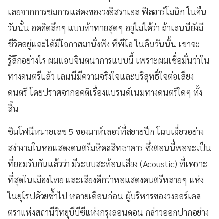
เลยจากการชมการแสดงของวงอิสราเอล ฟิลฮาร์โมนิก ในคืน
วันนั้น อดคิดลึกๆ แบบท้าทายสุดๆ อยู่ไม่ได้ว่า ถ้าเลนนียังมี
ชีวิตอยู่และได้มีโอกาสมานั่งฟัง ทีพีโอ ในคืนวันนั้น เขาจะ
รู้สึกอย่างไร ผมแอบจินตนาการแบบนี้ เพราะผมเชื่อมั่นว่าใน
ทางดนตรีแล้ว เลนนีมีความจริงใจและบริสุทธิ์ใจต่อเสียง
ดนตรี โดยปราศจากอคติเรื่องแบรนด์เนมทางดนตรีใดๆ ทั้ง
สิ้น
ซิมโฟนีหมายเลข 5 ของมาห์เลอร์ที่สยายปีก โฉบเฉี่ยวอย่าง
สง่างามในหอแสดงดนตรีมหิดลสิทธาคาร ซึ่งตอนนี้พอจะเป็น
ที่ยอมรับกันแล้วว่า มีระบบสะท้อนเสียง (Acoustic) ที่เพราะ
ที่สุดในเมืองไทย และเสียงดีกว่าหอแสดงดนตรีหลายๆ แห่ง
ในยุโรปด้วยซ้ำไป หลายเดือนก่อน ผู้บริหารของวงออร์เคส
ตราแห่งสถานีวิทยุบีบีซีแห่งกรุงลอนดอน กล่าวออกปากอย่าง