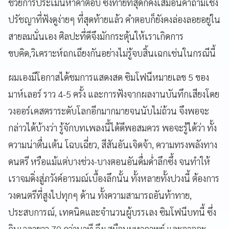
ช่วยการประเมินหาคำตอบ ซึ่งท้ายที่สุดก็คงเสมือนคำถามเชิง
ปรัชญาที่ฟังดูง่ายๆ ที่สุดท้ายแล้ว คำตอบก็ยังคงล่องลอยอยู่ใน
สายลมนั่นเอง ศิลปะที่ดีจึงมักกระตุ้นให้เราเกิดการ
ขบคิด,วิเคราะห์ถกเถียงกันอย่างไม่รู้จบสิ้นเฉกเช่นในกรณีนี้
ผมเองมีโอกาสได้ชมการแสดงสด ซิมโฟนีหมายเลข 5 ของ
มาห์เลอร์ ราว 4-5 ครั้ง และการฟังจากผลงานบันทึกเสียงโดย
วงออร์เคสตราระดับโลกอีกมากมายจนนับไม่ถ้วน จึงพอจะ
กล่าวได้บ้างว่า รู้จักบทเพลงนี้ได้ดีพอสมควร พอจะรู้ได้ว่า ทั้ง
ความน่าตื่นเต้น โฉบเฉี่ยว, สีสันอันเจิดจ้า, ความทรงพลังทาง
ดนตรี หรือแม้แต่บางช่วง-บางตอนอันดื่มด่ำลึกซึ้ง จนทำให้
เราจมดิ่งสู่ภวังค์อารมณ์เบื้องลึกนั้น ทั้งหลายทั้งปวงนี้ ต้องการ
วงดนตรีที่สูงไปทุกๆ ด้าน ทั้งความสามารถอันท้าทาย,
ประสบการณ์, เทคนิคและจำนวนผู้บรรเลง ซิมโฟนีบทนี้ ซึ่ง
กินเวลายาว 70 กว่านาที จึงเสมือนมหากาพย์ และอาจจะ