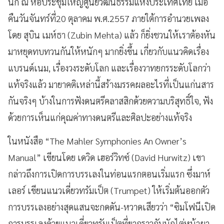
นิก ณ หอประชุมใหญ่ศูนย์วัฒนธรรมแห่งประเทศไทย เมื่อ
คืนวันจันทร์ที่20 ตุลาคม พ.ศ.2557 ภายใต้การอำนวยเพลง
โดย สุบิน เมห์ธา (Zubin Mehta) แล้ว ก็ยิ่งชวนให้เราต้องหัน
มาหยุดทบทวนกันให้หนักๆ มากยิ่งขึ้น เกี่ยวกับแนวคิดเรื่อง
แบรนด์เนม, เรื่องวงระดับโลก และเรื่องวาทยกรระดับโลกว่า
แท้จริงแล้ว มายาคติเหล่านี้สร้างมรรคผลอะไรที่เป็นแก่นสาร
กันจริงๆ บ้างในการฟังดนตรีคลาสสิกด้วยความบริสุทธิ์ใจ, ฟัง
ด้วยการเห็นแก่คุณค่าทางดนตรีและศิลปะอย่างแท้จริง
ในหนังสือ “The Mahler Symphonies An Owner’s
Manual” เขียนโดย เดวิด เฮอร์วิทซ์ (David Hurwitz) เขา
กล่าวถึงการเปิดการบรรเลงในท่อนแรกตอนเริ่มแรก ซึ่งมาห์
เลอร์ เขียนแนวเดี่ยวทรัมเป็ต (Trumpet) ให้เริ่มต้นออกตัว
การบรรเลงอย่างสุดแสนจะกดดัน-หวาดเสียวว่า “ซิมโฟนีเปิด
การบรรเลงด้วยแนวเดี่ยวทรัมเป็ตที่ยากราวกับนักไต่หน้าผา