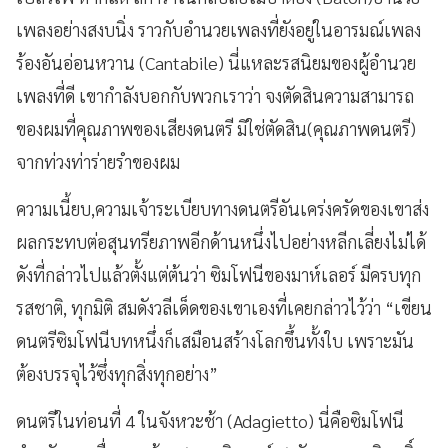
เพลงอย่างสงบนิ่ง ราวกับอำนวยเพลงที่ยังอยู่ในอารมณ์เพลง
ร้องอันอ่อนหวาน (Cantabile) นี่แหละรสนิยมของผู้อำนวย
เพลงที่ดี เขากำลังบอกกับพวกเราว่า จงตัดสินความสามารถ
ของผมที่คุณภาพของเสียงดนตรี มิใช่ตัดสิน(คุณภาพดนตรี)
จากท่วงท่าร่ายรำของผม
ความเนี้ยบ,ความเจ้าระเบียบทางดนตรีอันเคร่งครัดของเขาส่ง
ผลกระทบต่อสุนทรียภาพอีกด้านหนึ่งไปอย่างหลีกเลี่ยงไม่ได้
ดังที่กล่าวไปแล้วตั้งแต่ต้นว่า ซิมโฟนีของมาห์เลอร์ มีครบทุก
รสชาติ, ทุกมิติ สมดังวลีเด็ดของเขาเองที่เคยกล่าวไว้ว่า “เขียน
ดนตรีซิมโฟนีบทหนึ่งก็เสมือนสร้างโลกขึ้นทั้งใบ เพราะมัน
ต้องบรรจุไว้ซึ่งทุกสิ่งทุกอย่าง”
ดนตรีในท่อนที่ 4 ในจังหวะช้า (Adagietto) นี่คือซิมโฟนี