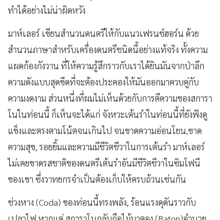
ทำได้อย่างไม่น่าผิดหวัง
มาห์เลอร์ เขียนสำนวนดนตรีให้กับแนวเฟรนช์ฮอร์น ด้วย
สำนวนภาษาสำหรับเครื่องดนตรีชนิดนี้อย่างแท้จริง ทั้งความ
แผดก้องกังวาน ที่ให้ความรู้สึกราวกับเราได้ยินมันจากป่าลึก
ความดังแบบสุดขีดที่จะต้องประคองให้มันออกมาควบคู่กับ
ความงดงาม ส่วนหนึ่งที่ผมไม่เห็นด้วยกับการตีความของสการา
โนในท่อนนี้ ก็เห็นจะได้แก่ จังหวะเต้นรำในท่อนนี้ที่ยังฟังดู
แข็งและตรงตามโน้ตจนเกินไป จนขาดความอ่อนโยน,ขาด
ความสุข, รอยยิ้มและความมีชีวิตชีวาในการเต้นรำ มาห์เลอร์
ไม่เคยขาดรสชาติของดนตรีเต้นรำอันมีชีวิตชีวาในซิมโฟนี
ของเขา ซึ่งวาทยกรจำเป็นต้องเก็บให้ครบถ้วนเช่นกัน
ช่วงหาง (Coda) ของท่อนนี้ทรงพลัง, ร้อนแรงดุดันราวกับ
เปลวไฟ หากแต่ สการาโนกลับถือไม้บาตอง (Baton)อำนวย