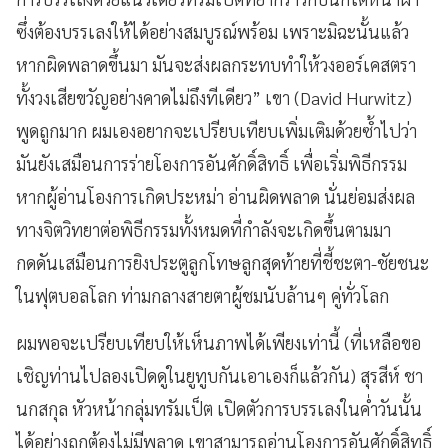
ซึ่งต้องบรรเลงให้ได้อย่างสมบูรณ์พร้อม เพราะมิฉะนั้นแล้ว
หากผิดพลาดขึ้นมา มันจะส่งผลกระทบทำให้วงออร์เคสตรา
ทั้งวงเสียขวัญอย่างคาดไม่ถึงทีเดียว” เขา (David Hurwitz)
พูดถูกมาก ผมเองอยากจะเปรียบเทียบเพิ่มเติมด้วยซ้ำไปว่า
มันยังเสมือนการร่ายโองการอันศักดิ์สิทธิ์ เพื่อเริ่มพิธีกรรม
หากผู้อ่านโองการเกิดประหม่า อ่านผิดพลาด นั่นย่อมส่งผล
ทางจิตวิทยาต่อพิธีกรรมทั้งหมดที่กำลังจะเกิดขึ้นตามมา
กดดันเสมือนการยิงประตูลูกโทษลูกสุดท้ายที่ชี้ชะตา-ชัยชนะ
ในฟุตบอลโลก ท่ามกลางสายตาผู้ชมนับล้านๆ คู่ทั่วโลก
ผมพอจะเปรียบเทียบให้เห็นภาพได้เพียงเท่านี้ (ที่เหลือขอ
เชิญท่านไปลองเปิดดูในยูทูบกันเอาเองก็แล้วกัน) สุรสีห์ ชา
นกสกุล หัวหน้ากลุ่มทรัมเป็ต เปิดตัวการบรรเลงในค่ำวันนั้น
ได้อย่างถูกต้องไม่มีพลาด เขาสามารถอ่านโองการอันศักดิ์สิทธิ์