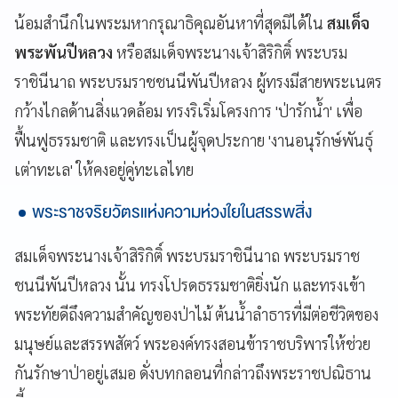
น้อมสำนึกในพระมหากรุณาธิคุณอันหาที่สุดมิได้ใน
สมเด็จ
พระพันปีหลวง
หรือสมเด็จพระนางเจ้าสิริกิติ์ พระบรม
ราชินีนาถ พระบรมราชชนนีพันปีหลวง ผู้ทรงมีสายพระเนตร
กว้างไกลด้านสิ่งแวดล้อม ทรงริเริ่มโครงการ 'ป่ารักน้ำ' เพื่อ
ฟื้นฟูธรรมชาติ และทรงเป็นผู้จุดประกาย 'งานอนุรักษ์พันธุ์
เต่าทะเล' ให้คงอยู่คู่ทะเลไทย
พระราชจริยวัตรแห่งความห่วงใยในสรรพสิ่ง
สมเด็จพระนางเจ้าสิริกิติ์ พระบรมราชินีนาถ พระบรมราช
ชนนีพันปีหลวง นั้น ทรงโปรดธรรมชาติยิ่งนัก และทรงเข้า
พระทัยดีถึงความสำคัญของป่าไม้ ต้นน้ำลำธารที่มีต่อชีวิตของ
มนุษย์และสรรพสัตว์ พระองค์ทรงสอนข้าราชบริพารให้ช่วย
กันรักษาป่าอยู่เสมอ ดั่งบทกลอนที่กล่าวถึงพระราชปณิธาน