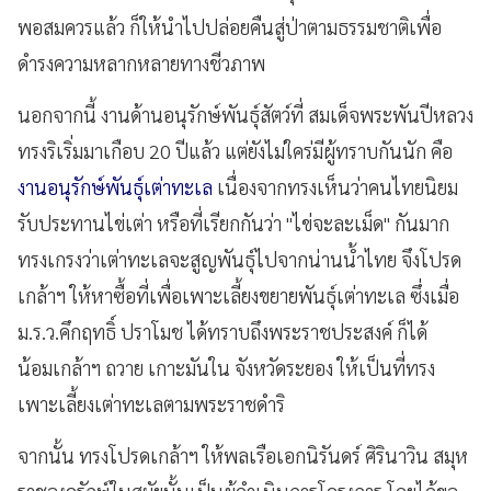
พอสมควรแล้ว ก็ให้นำไปปล่อยคืนสู่ป่าตามธรรมชาติเพื่อ
ดำรงความหลากหลายทางชีวภาพ
นอกจากนี้ งานด้านอนุรักษ์พันธุ์สัตว์ที่ สมเด็จพระพันปีหลวง
ทรงริเริ่มมาเกือบ 20 ปีแล้ว แต่ยังไม่ใคร่มีผู้ทราบกันนัก คือ
งานอนุรักษ์พันธุ์เต่าทะเล
เนื่องจากทรงเห็นว่าคนไทยนิยม
รับประทานไข่เต่า หรือที่เรียกกันว่า "ไข่จะละเม็ด" กันมาก
ทรงเกรงว่าเต่าทะเลจะสูญพันธุ์ไปจากน่านน้ำไทย จึงโปรด
เกล้าฯ ให้หาซื้อที่เพื่อเพาะเลี้ยงขยายพันธุ์เต่าทะเล ซึ่งเมื่อ
ม.ร.ว.คึกฤทธิ์ ปราโมช ได้ทราบถึงพระราชประสงค์ ก็ได้
น้อมเกล้าฯ ถวาย เกาะมันใน จังหวัดระยอง ให้เป็นที่ทรง
เพาะเลี้ยงเต่าทะเลตามพระราชดำริ
จากนั้น ทรงโปรดเกล้าฯ ให้พลเรือเอกนิรันดร์ ศิรินาวิน สมุห