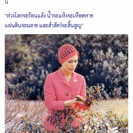
นี้
"
ห่วงโลกจะร้อนแล้ง น้ำจะแห้งจะเหือดหาย
แผ่นดินจะมลาย และส่ำสัตว์จะสิ้นสูญ
"