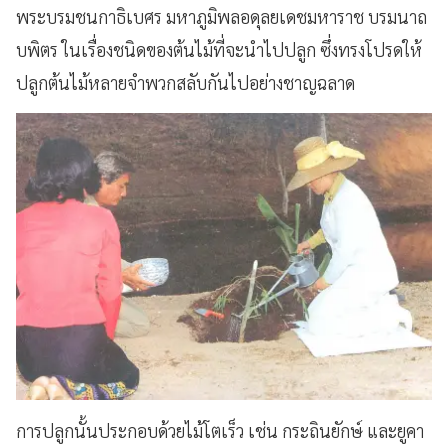
พระบรมชนกาธิเบศร มหาภูมิพลอดุลยเดชมหาราช บรมนาถ
บพิตร ในเรื่องชนิดของต้นไม้ที่จะนำไปปลูก ซึ่งทรงโปรดให้
ปลูกต้นไม้หลายจำพวกสลับกันไปอย่างชาญฉลาด
การปลูกนั้นประกอบด้วยไม้โตเร็ว เช่น กระถินยักษ์ และยูคา