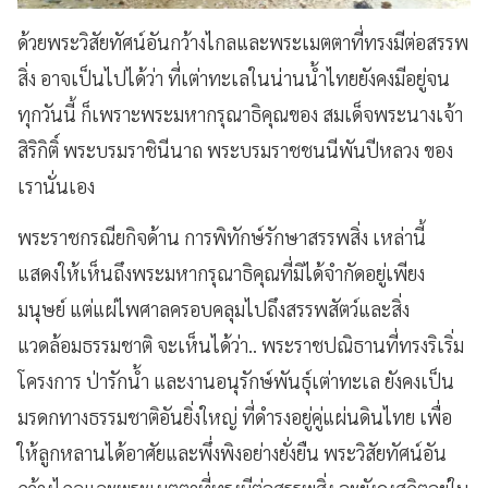
ด้วยพระวิสัยทัศน์อันกว้างไกลและพระเมตตาที่ทรงมีต่อสรรพ
สิ่ง อาจเป็นไปได้ว่า ที่เต่าทะเลในน่านน้ำไทยยังคงมีอยู่จน
ทุกวันนี้ ก็เพราะพระมหากรุณาธิคุณของ สมเด็จพระนางเจ้า
สิริกิติ์ พระบรมราชินีนาถ พระบรมราชชนนีพันปีหลวง ของ
เรานั่นเอง
พระราชกรณียกิจด้าน การพิทักษ์รักษาสรรพสิ่ง เหล่านี้
แสดงให้เห็นถึงพระมหากรุณาธิคุณที่มิได้จำกัดอยู่เพียง
มนุษย์ แต่แผ่ไพศาลครอบคลุมไปถึงสรรพสัตว์และสิ่ง
แวดล้อมธรรมชาติ จะเห็นได้ว่า.. พระราชปณิธานที่ทรงริเริ่ม
โครงการ ป่ารักน้ำ และงานอนุรักษ์พันธุ์เต่าทะเล ยังคงเป็น
มรดกทางธรรมชาติอันยิ่งใหญ่ ที่ดำรงอยู่คู่แผ่นดินไทย เพื่อ
ให้ลูกหลานได้อาศัยและพึ่งพิงอย่างยั่งยืน พระวิสัยทัศน์อัน