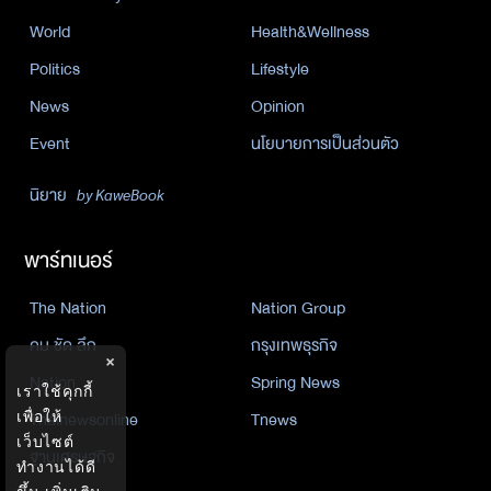
World
Health&Wellness
Politics
Lifestyle
News
Opinion
Event
นโยบายการเป็นส่วนตัว
นิยาย
by KaweBook
พาร์ทเนอร์
The Nation
Nation Group
คม ชัด ลึก
กรุงเทพธุรกิจ
×
Nation
Spring News
เราใช้คุกกี้
เพื่อให้
Thainewsonline
Tnews
เว็บไซต์
ฐานเศรษฐกิจ
ทำงานได้ดี