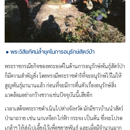
พระวิสัยทัศน์ล้ำยุคในการอนุรักษ์สัตว์ป่า
พระราชกรณียกิจของพระองค์ในด้านการอนุรักษ์พันธุ์สัตว์ป่า
ก็มีความสำคัญยิ่ง โดยทรงมีพระราชดำริที่จะอนุรักษ์ไว้ไม่ให้
สูญพันธุ์มานานแล้ว ก่อนที่จะมีการตื่นตัวเรื่องอนุรักษ์สิ่ง
แวดล้อมอย่างกว้างขวางเช่นปัจจุบันนี้เสียอีก
เวลาเสด็จพระราชดำเนินไปต่างจังหวัด มักมีชาวบ้านนำสัตว์
ป่ามาถวาย เช่น นกเหงือก ไก่ฟ้า กระจง เป็นต้น ซึ่งจะโปรด
เกล้าฯ ให้ส่งไปเลี้ยงไว้เพื่อขยายพันธุ์ และเมื่อมีจำนวนมาก