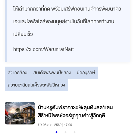
ให้เล่ามากกว่าที่คิด พร้อมเสิร์ฟคอนเทนต์การพัฒนาตัว
เองและไลฟ์สไตล์ของมนุษย์งานในวันที่โลกการทำงาน
เปลี่ยนเร็ว
https://x.com/WarunratNatt
สิ่งแวดล้อม
สมเด็จพระพันปีหลวง
นักอนุรักษ์
ถวายอาลัยสมเด็จพระพันปีหลวง
บ้านหรูดัมพ์ราคา30%ตุนเงินสด‘แสน
สิริ’หนีไพรซ์วอร์ชู‘คุณค่า’สู้วิกฤติ
06 ส.ค. 2569 | 17:00