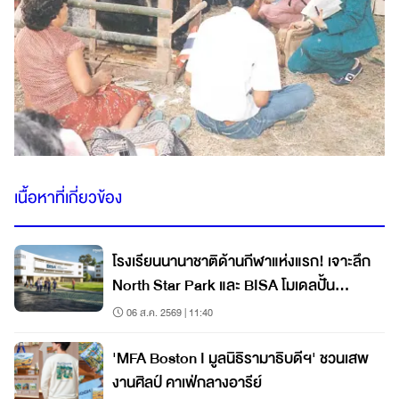
เนื้อหาที่เกี่ยวข้อง
โรงเรียนนานาชาติด้านกีฬาแห่งแรก! เจาะลึก
North Star Park และ BISA โมเดลปั้น
นักกีฬาแนวใหม่
06 ส.ค. 2569 | 11:40
'MFA Boston I มูลนิธิรามาธิบดีฯ' ชวนเสพ
งานศิลป์ คาเฟ่กลางอารีย์