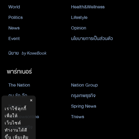
World
Health&Wellness
Politics
Lifestyle
News
Opinion
Event
นโยบายการเป็นส่วนตัว
นิยาย
by KaweBook
พาร์ทเนอร์
The Nation
Nation Group
คม ชัด ลึก
กรุงเทพธุรกิจ
×
Nation
Spring News
เราใช้คุกกี้
Thainewsonline
Tnews
เพื่อให้
เว็บไซต์
ฐานเศรษฐกิจ
ทำงานได้ดี
ขึ้น
เพิ่มเติม