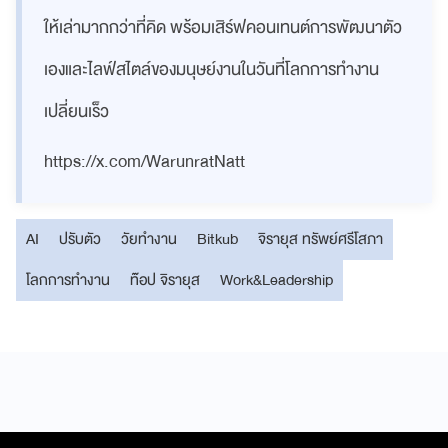
ให้เล่ามากกว่าที่คิด พร้อมเสิร์ฟคอนเทนต์การพัฒนาตัว
เองและไลฟ์สไตล์ของมนุษย์งานในวันที่โลกการทำงาน
เปลี่ยนเร็ว
https://x.com/WarunratNatt
AI
ปรับตัว
วัยทำงาน
Bitkub
จิรายุส ทรัพย์ศรีโสภา
โลกการทำงาน
ท๊อป จิรายุส
Work&Leadership