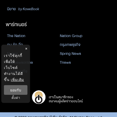
นิยาย
by KaweBook
พาร์ทเนอร์
The Nation
Nation Group
คม ชัด ลึก
กรุงเทพธุรกิจ
×
Nation
Spring News
เราใช้คุกกี้
Thainewsonline
Tnews
เพื่อให้
เว็บไซต์
ฐานเศรษฐกิจ
ทำงานได้ดี
ขึ้น
เพิ่มเติม
ยอมรับ
ตั้งค่า