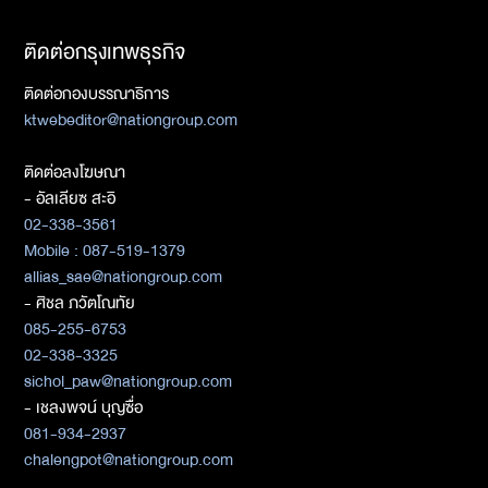
ติดต่อกรุงเทพธุรกิจ
ติดต่อกองบรรณาธิการ
ktwebeditor@nationgroup.com
ติดต่อลงโฆษณา
- อัลเลียซ สะอิ
02-338-3561
Mobile : 087-519-1379
allias_sae@nationgroup.com
- ศิชล ภวัตโณทัย
085-255-6753
02-338-3325
sichol_paw@nationgroup.com
- เชลงพจน์ บุญซื่อ
081-934-2937
chalengpot@nationgroup.com