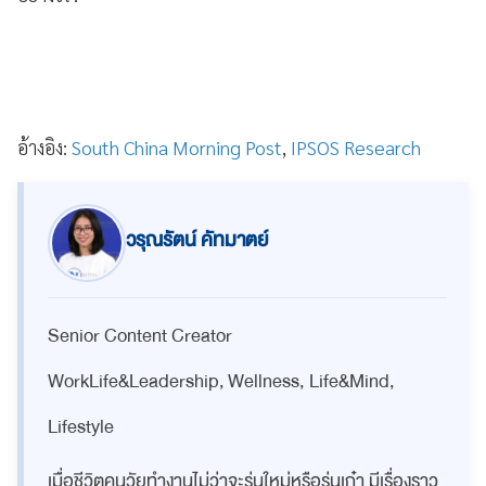
อ้างอิง:
South China Morning Post
,
IPSOS Research
วรุณรัตน์ คัทมาตย์
Senior Content Creator
WorkLife&Leadership, Wellness, Life&Mind,
Lifestyle
เมื่อชีวิตคนวัยทำงานไม่ว่าจะรุ่นใหม่หรือรุ่นเก๋า มีเรื่องราว