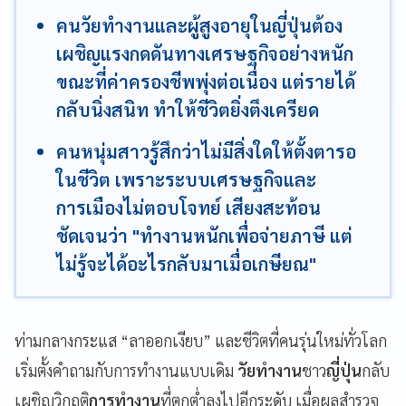
คนวัยทำงานและผู้สูงอายุในญี่ปุ่นต้อง
เผชิญแรงกดดันทางเศรษฐกิจอย่างหนัก
ขณะที่ค่าครองชีพพุ่งต่อเนื่อง แต่รายได้
กลับนิ่งสนิท ทำให้ชีวิตยิ่งตึงเครียด
คนหนุ่มสาวรู้สึกว่าไม่มีสิ่งใดให้ตั้งตารอ
ในชีวิต เพราะระบบเศรษฐกิจและ
การเมืองไม่ตอบโจทย์ เสียงสะท้อน
ชัดเจนว่า "ทำงานหนักเพื่อจ่ายภาษี แต่
ไม่รู้จะได้อะไรกลับมาเมื่อเกษียณ"
ท่ามกลางกระแส “ลาออกเงียบ” และชีวิตที่คนรุ่นใหม่ทั่วโลก
เริ่มตั้งคำถามกับการทำงานแบบเดิม
วัยทำงาน
ชาว
ญี่ปุ่น
กลับ
เผชิญวิกฤติ
การทำงาน
ที่ตกต่ำลงไปอีกระดับ เมื่อผลสำรวจ