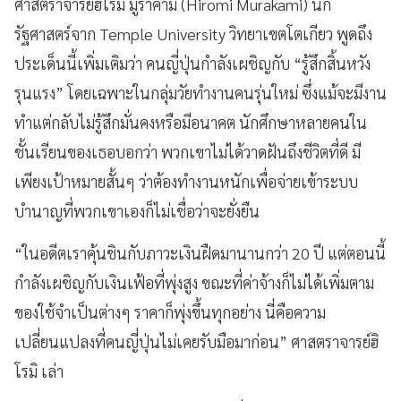
ศาสตราจารย์ฮิโรมิ มูราคามิ (Hiromi Murakami) นัก
รัฐศาสตร์จาก Temple University วิทยาเขตโตเกียว พูดถึง
ประเด็นนี้เพิ่มเติมว่า คนญี่ปุ่นกำลังเผชิญกับ “รู้สึกสิ้นหวัง
รุนแรง” โดยเฉพาะในกลุ่มวัยทำงานคนรุ่นใหม่ ซึ่งแม้จะมีงาน
ทำแต่กลับไม่รู้สึกมั่นคงหรือมีอนาคต นักศึกษาหลายคนใน
ชั้นเรียนของเธอบอกว่า พวกเขาไม่ได้วาดฝันถึงชีวิตที่ดี มี
เพียงเป้าหมายสั้นๆ ว่าต้องทำงานหนักเพื่อจ่ายเข้าระบบ
บำนาญที่พวกเขาเองก็ไม่เชื่อว่าจะยั่งยืน
“ในอดีตเราคุ้นชินกับภาวะเงินฝืดมานานกว่า 20 ปี แต่ตอนนี้
กำลังเผชิญกับเงินเฟ้อที่พุ่งสูง ขณะที่ค่าจ้างก็ไม่ได้เพิ่มตาม
ของใช้จำเป็นต่างๆ ราคาก็พุ่งขึ้นทุกอย่าง นี่คือความ
เปลี่ยนแปลงที่คนญี่ปุ่นไม่เคยรับมือมาก่อน” ศาสตราจารย์ฮิ
โรมิ เล่า