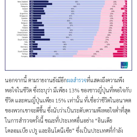
นอกจากนี้ ตามรายงานยังมีอีก
ผลสำรวจ
ที่แสดงถึงความพึง
พอใจในชีวิต ซึ่งระบุว่า มีเพียง 13% ของชาวญี่ปุ่นที่พอใจกับ
ชีวิต และคนญี่ปุ่นเพียง 15% เท่านั้น ที่เชื่อว่าชีวิตในอนาคต
ของพวกเขาจะดีขึ้น ซึ่งนับว่าเป็นระดับความพึงพอใจต่ำที่สุด
ในการสำรวจครั้งนี้ ขณะที่ประเทศอื่นอย่าง “อินเดีย
โคลอมเบีย เปรู และอินโดนีเซีย” ซึ่งเป็นประเทศที่กำลัง