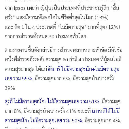
จาก Ipsos เผยว่า ญี่ปุ่นเป็นประเทศที่ประชาชนรู้สึก “สิ้น
หวัง” และมีความพึงพอใจในชีวิตต่ำสุดในโลก (13%)
และ ติด 1 ใน 4 ประเทศที่ “ไม่มีความสุข” มากที่สุด (12%)
จากการสำรวจทั้งหมด 30 ประเทศทั่วโลก
ตามรายงานชิ้นดังกล่าวมีการสำรวจหลากหลายหัวข้อ มีหัวข้อ
หนึ่งที่สำรวจถึงระดับความสุข พบว่ามี 4 ประเทศ ที่ผู้คนไม่มี
ความสุขมากสุด ได้แก่
ฮังการี
ไม่มีความสุขนัก+ไม่มีความสุข
เลย รวม 55%
, มีความสุขมาก 6%, มีความสุขบ้างบางครั้ง
39%
ตุรกี ไม่มีความสุขนัก+ไม่มีความสุขเลย รวม 51%
, มีความสุข
มาก 8%, มีความสุขบ้างบางครั้ง 41% ขณะที่
เกาหลีใต้ ไม่มี
ความสุขนัก+ไม่มีความสุขเลย รวม 50%
, มีความสุขมาก 4%,