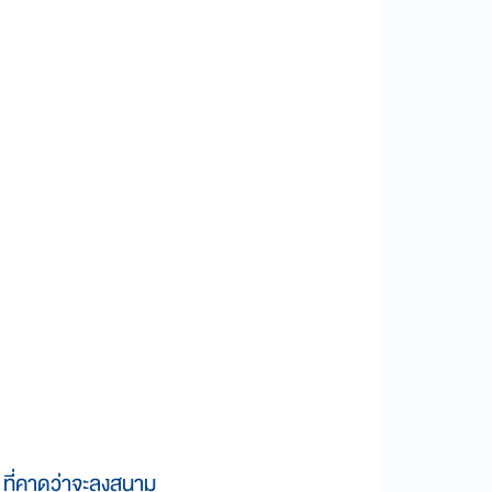
่า ที่คาดว่าจะลงสนาม