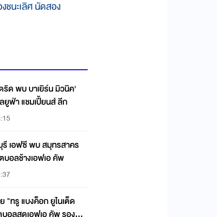
องชนะเลิศ นัดสอง
ริด พบ บาเยิร์น มิวนิค'
ูฟ่า แชมเปี้ยนส์ ลีก
5:15
รี เอฟซี พบ สมุทรสาคร
ฟุตบอลช้างเอฟเอ คัพ
1:37
"ทรู แบงค็อก ยูไนเต็ด
 ดูบอลสดเอฟเอ คัพ รอง