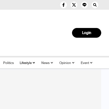
Login
Politics
Lifestyle
News
Opinion
Event