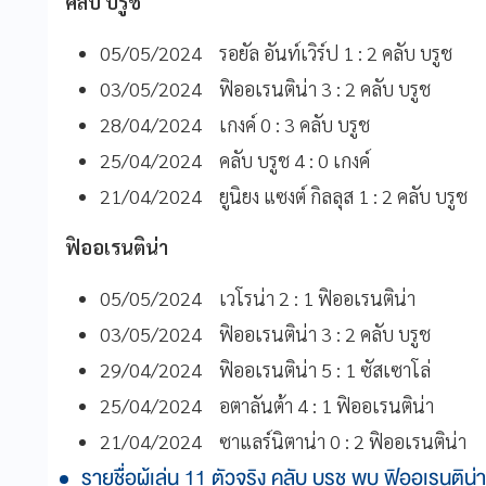
คลับ บรูช
05/05/2024 รอยัล อันท์เวิร์ป 1 : 2 คลับ บรูช
03/05/2024 ฟิออเรนติน่า 3 : 2 คลับ บรูช
28/04/2024 เกงค์ 0 : 3 คลับ บรูช
25/04/2024 คลับ บรูช 4 : 0 เกงค์
21/04/2024 ยูนิยง แซงต์ กิลลุส 1 : 2 คลับ บรูช
ฟิออเรนติน่า
05/05/2024 เวโรน่า 2 : 1 ฟิออเรนติน่า
03/05/2024 ฟิออเรนติน่า 3 : 2 คลับ บรูช
29/04/2024 ฟิออเรนติน่า 5 : 1 ซัสเซาโล่
25/04/2024 อตาลันต้า 4 : 1 ฟิออเรนติน่า
21/04/2024 ซาแลร์นิตาน่า 0 : 2 ฟิออเรนติน่า
รายชื่อผู้เล่น 11 ตัวจริง คลับ บรูช พบ ฟิออเรนติน