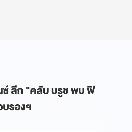
์ ลีก "คลับ บรูช พบ ฟิ
รอบรองฯ