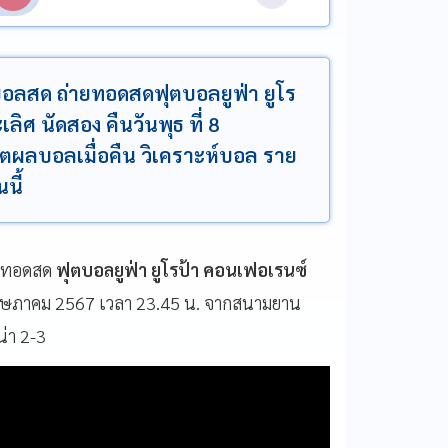
ูบอลสด ถ่ายทอดสดฟุตบอลยูฟ่า ยูโร
ศ นัดสอง คืนวันพุธ ที่ 8
ตผลบอลเมื่อคืน วิเคราะห์บอล ราย
นี้
ยทอดสด
ฟุตบอลยูฟ่า ยูโรป้า คอนเฟอเรนซ์
พฤษภาคม 2567 เวลา 23.45 น. จากสนามยาน
่า 2-3