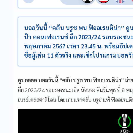
บอลวันนี้ “คลับ บรูช พบ ฟิออเรนติน่า” ด
ป้า คอนเฟอเรนซ์ ลีก 2023/24 รอบรองชนะเลิ
พฤษภาคม 2567 เวลา 23.45 น. พร้อมอัปเด
ชื่อผู้เล่น 11 ตัวจริง และเช็กโปรแกรมบอลวัน
ดูบอลสด บอลวันนี้ “คลับ บรูช พบ ฟิออเรนติน่า”
ถ่า
ลีก
2023/24 รอบรองชนะเลิศ นัดสอง คืนวันพุธ ที่ 8 
เบรย์เดลสตาดิโอน โดยเกมแรกคลับ บรูช แพ้ ฟิออเรนติน