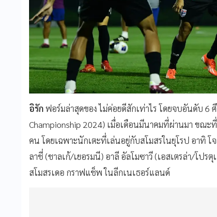
อิรัก
ฟอร์มล่าสุดของ ไม่ค่อยดีสักเท่าไร โดยจบอันดับ 
Championship 2024) เมื่อเดือนมีนาคมที่ผ่านมา ขณะที่ขุม
คน โดยเฉพาะนักเตะที่เล่นอยู่กับสโมสรในยุโรป อาทิ โจเ
ลาชี่ (ชาลเก้/เยอรมนี) อาลี อัลโมซาวี (เอสเตรล่า/โปรตุ
สโมสรเดอ กราฟแช็พ ในลีกเนเธอร์แลนด์