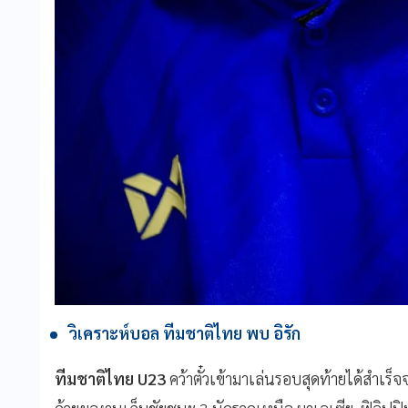
วิเคราะห์บอล ทีมชาติไทย พบ อิรัก
ทีมชาติไทย U23
คว้าตั๋วเข้ามาเล่นรอบสุดท้ายได้สำเร