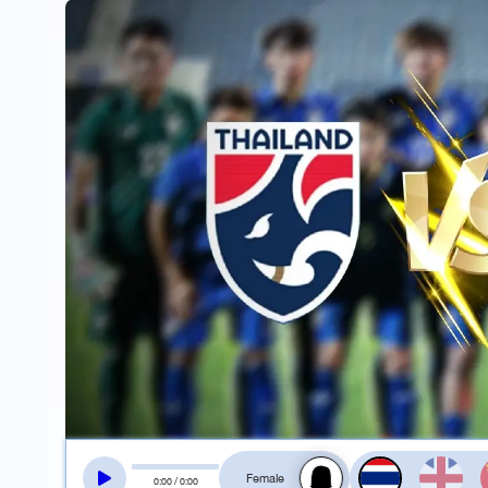
สลับเสียงอ่าน
0
:
00
/
0
:
00