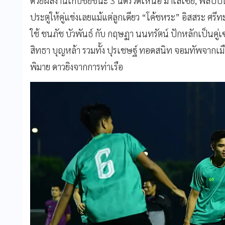
ด้วยผลงานเก็บชัยชนะ 3 นัดรวดเหนือ มาเลเซีย, ฟิลิปปิน
ประตูให้คู่แข่งเลยแม้แต่ลูกเดียว “โค้ชหระ” อิสสระ ศรี
ใช้ ชนภัช บัวพันธ์ กับ กฤษฏา นนทรัตน์ ปักหลักเป็นคู่เ
สิทธา บุญหล้า รวมทั้ง ปุรเชษฐ์ ทอดสนิท จอมทัพจากเมือ
พิมาย ดาวยิงจากการท่าเรือ