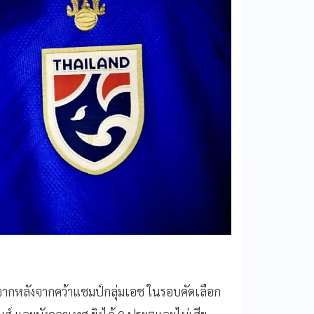
็จจากหลังจากคว้าแชมป์กลุ่มเอช ในรอบคัดเลือก