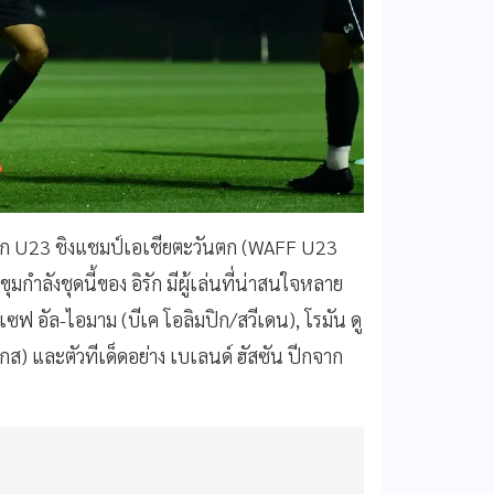
6 ศึก U23 ชิงแชมป์เอเชียตะวันตก (WAFF U23
กำลังชุดนี้ของ อิรัก มีผู้เล่นที่น่าสนใจหลาย
ซฟ อัล-ไอมาม (บีเค โอลิมปิก/สวีเดน), โรมัน ดู
เกส) และตัวทีเด็ดอย่าง เบเลนด์ ฮัสซัน ปีกจาก