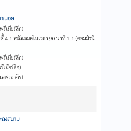
์เซนอล
ีเมียร์ลีก)
้ 4-1 หลังเสมอในเวลา 90 นาที 1-1 (คอมมิวนิ
ีเมียร์ลีก)
เมียร์ลีก)
(เอฟเอ คัพ)
่าจะลงสนาม