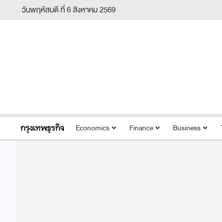
วันพฤหัสบดี ที่ 6 สิงหาคม 2569
Economics
Finance
Business