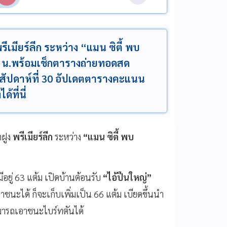
ีเมียร์ลีก ระหว่าง “แมน ซิตี้ พบ
.30 น.พร้อมเช็กตารางถ่ายทอดสด
 สัปดาห์ที่ 30 อัปเดตตารางคะแนน
้ที่นี่
าฝูง
พรีเมียร์ลีก
ระหว่าง
“แมน ซิตี้ พบ
มีอยู่ 63 แต้ม เปิดบ้านต้อนรับ
“ไอ้ปืนใหญ่”
 เอาชนะได้ ก็จะเก็บเพิ่มเป็น 66 แต้ม เบียดขึ้นนำ
สามารถเอาชนะไบร์ทตันได้