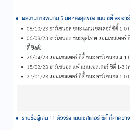
ผลงานการพบกัน 5 นัดหลังสุดของ แมน ซิตี้ vs อาร
08/10/23 อาร์เซนอล ชนะ แมนเชสเตอร์ ซิตี้ 1-0 (พร
06/08/23 อาร์เซนอล ชนะจุดโทษ แมนเชสเตอร์ ซิตี
ตี้ ชิลด์)
26/04/23 แมนเชสเตอร์ ซิตี้ ชนะ อาร์เซนอล 4-1 (พร
15/02/23 อาร์เซนอล แพ้ แมนเชสเตอร์ ซิตี้ 1-3 (พรี
27/01/23 แมนเชสเตอร์ ซิตี้ ชนะ อาร์เซนอล 1-0 
รายชื่อผู้เล่น 11 ตัวจริง แมนเชสเตอร์ ซิตี้ ที่คาดว