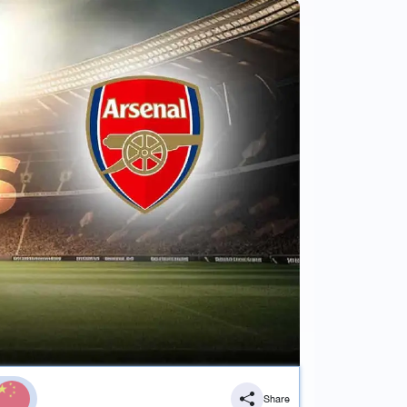
Share