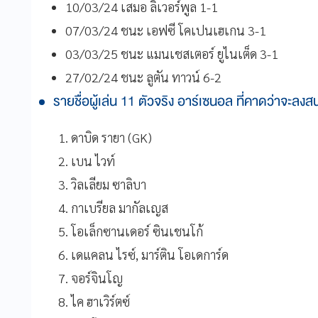
10/03/24 เสมอ ลิเวอร์พูล 1-1
07/03/24 ชนะ เอฟซี โคเปนเฮเกน 3-1
03/03/25 ชนะ แมนเชสเตอร์ ยูไนเต็ด 3-1
27/02/24 ชนะ ลูตัน ทาวน์ 6-2
รายชื่อผู้เล่น 11 ตัวจริง อาร์เซนอล ที่คาดว่าจะลง
ดาบิด รายา (GK)
เบน ไวท์
วิลเลียม ซาลิบา
กาเบรียล มากัลเญส
โอเล็กซานเดอร์ ซินเชนโก้
เดแคลน ไรซ์, มาร์ติน โอเดการ์ด
จอร์จินโญ
ไค ฮาเวิร์ตซ์