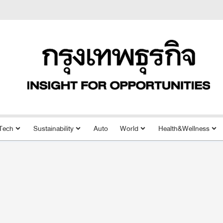
Tech
Sustainability
Auto
World
Health&Wellness