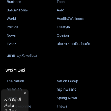
Business
Tech
Sustainability
Auto
World
Health&Wellness
Politics
Lifestyle
News
Opinion
Event
นโยบายการเป็นส่วนตัว
นิยาย
by KaweBook
พาร์ทเนอร์
The Nation
Nation Group
คม ชัด ลึก
กรุงเทพธุรกิจ
×
Nation
Spring News
เราใช้คุกกี้
Thainewsonline
Tnews
เพื่อให้