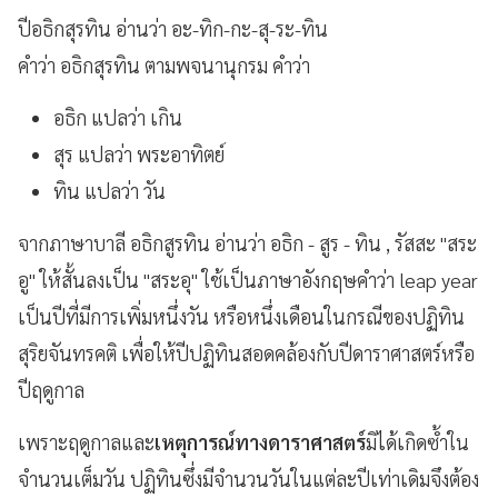
ปีอธิกสุรทิน อ่านว่า อะ-ทิก-กะ-สุ-ระ-ทิน
คำว่า อธิกสุรทิน ตามพจนานุกรม คำว่า
อธิก แปลว่า เกิน
สุร แปลว่า พระอาทิตย์
ทิน แปลว่า วัน
จากภาษาบาลี อธิกสูรทิน อ่านว่า อธิก - สูร - ทิน , รัสสะ "สระ
อู" ให้สั้นลงเป็น "สระอุ" ใช้เป็นภาษาอังกฤษคำว่า leap year
เป็นปีที่มีการเพิ่มหนึ่งวัน หรือหนึ่งเดือนในกรณีของปฏิทิน
สุริยจันทรคติ เพื่อให้ปีปฏิทินสอดคล้องกับปีดาราศาสตร์หรือ
ปีฤดูกาล
เพราะฤดูกาลและ
เหตุการณ์ทางดาราศาสตร์
มิได้เกิดซ้ำใน
จำนวนเต็มวัน ปฏิทินซึ่งมีจำนวนวันในแต่ละปีเท่าเดิมจึงต้อง