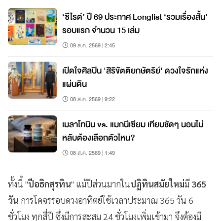
‘ซีไรต์’ ปี 69 ประกาศ Longlist ‘รวมเรื่องสั้น’
รอบแรก จำนวน 15 เล่ม
09 ส.ค. 2569 | 2:45
เปิดใจศิลปิน 'สิริขัตติยกษัตริย์' ดวงใจรักแห่ง
แผ่นดิน
08 ส.ค. 2569 | 9:22
เมลาโทนิน vs. แมกนีเซียม เทียบชัดๆ นอนไม่
หลับต้องเลือกตัวไหน?
08 ส.ค. 2569 | 1:49
ทั้งนี้ "
ปีอธิกสุรทิน
" แม้ปีส่วนมากใน
ปฏิทินสมัยใหม่
มี
365
วัน
การโคจรรอบดวงอาทิตย์ใช้เวลาประมาณ 365 วัน 6
ชั่วโมง ทุกสี่ปี ซึ่งมีการสะสม 24 ชั่วโมงเพิ่มเข้ามา จึงต้องมี