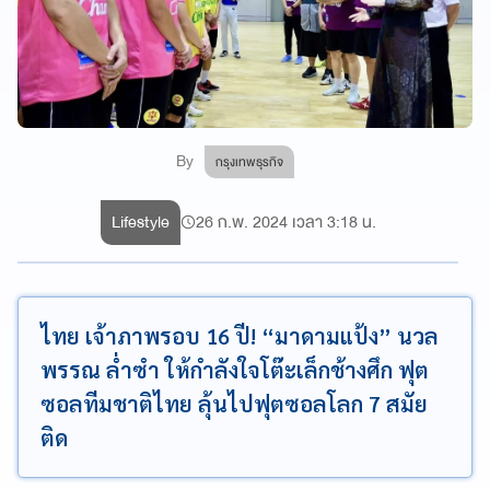
By
กรุงเทพธุรกิจ
Lifestyle
26 ก.พ. 2024 เวลา 3:18 น.
ไทย เจ้าภาพรอบ 16 ปี! “มาดามแป้ง” นวล
พรรณ ล่ำซำ ให้กำลังใจโต๊ะเล็กช้างศึก ฟุต
ซอลทีมชาติไทย ลุ้นไปฟุตซอลโลก 7 สมัย
ติด