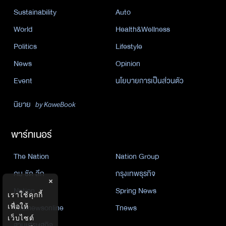
Sustainability
Auto
World
Health&Wellness
Politics
Lifestyle
News
Opinion
Event
นโยบายการเป็นส่วนตัว
นิยาย
by KaweBook
พาร์ทเนอร์
The Nation
Nation Group
คม ชัด ลึก
กรุงเทพธุรกิจ
×
Nation
Spring News
เราใช้คุกกี้
Thainewsonline
Tnews
เพื่อให้
เว็บไซต์
ฐานเศรษฐกิจ