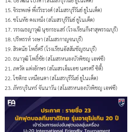
14. ปิยวัฒน์ เปรตา (สโมสรบุรีรัมย์ ยูไนเต็ด)
15. จิระพงษ์ พึ่งวีระวงศ์ (สโมสรบุรีรัมย์ ยูไนเต็ด)
16. ชโนทัย คงเหม็ง (สโมสรบุรีรัมย์ ยูไนเต็ด)
17. วรรณธญาวุฒิ นุชกระแสร์ (โรงเรียนกีฬาสุพรรณบุรี)
18. ปริพรรห์ วงษา (สโมสรกาญจนบุรี)
19. สิรดนัย โพธิ์ศรี (โรงเรียนอัสสัมชัญธนบุรี)
20. ธนาวุฒิ โพธิ์ชัย (สโมสรหนองบัวพิชญ เอฟซี)
21. ภควัต แต่งอักษร (สโมสรเอ็มเอช นครศรี ซิตี้)
22. โชติกะ เหมือนตา (สโมสรบุรีรัมย์ ยูไนเต็ด)
23. ภัทรบุรินทร์ จันนาวัน (สโมสรหนองบัวพิชญ เอฟซี)