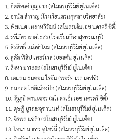
1. กิตติพงศ์ บุญมาก (สโมสรบุรีรัมย์ ยูไนเต็ด)
2. อานัส สำราญ (โรงเรียนสวนกุหลาบวิทยาลัย)
3. พิฆเนศ เหลาหวิวัฒน์ (สโมสรเอ็มเอช นครศรี ซิตี้)
4. รพีภัทร ผาดไธสง (โรงเรียนกีฬาสุพรรณบุรี)
5. ศิรสิทธิ์ แฉ่งขำโฉม (สโมสรบุรีรัมย์ ยูไนเต็ด)
6. ลูคัส ฟิลิป เทอร์เรล (บอสตัน ยูไนเต็ด)
7. สิงหา มาระสะ (สโมสรบุรีรัมย์ ยูไนเต็ด)
8. เคแลน ธนดอน ไรอัน (พอร์ท เวล เอฟซี)
9. ธนกฤต โชติเมืองปัก (สโมสรบุรีรัมย์ ยูไนเต็ด)
10. รัฐภูมิ พานเขจร (สโมสรเอ็มเอช นครศรี ซิตี้)
11. ดุษฎี บูรณะจุฑานนท์ (สโมสรบุรีรัมย์ ยูไนเต็ด)
12. จิรพล แซ่ลิ่ว (สโมสรบุรีรัมย์ ยูไนเต็ด)
13. โจนา นาธาร ดูโชว์นี่ (สโมสรบุรีรัมย์ ยูไนเต็ด)