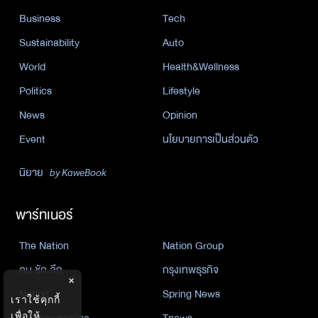
Business
Tech
Sustainability
Auto
World
Health&Wellness
Politics
Lifestyle
News
Opinion
Event
นโยบายการเป็นส่วนตัว
นิยาย
by KaweBook
พาร์ทเนอร์
The Nation
Nation Group
คม ชัด ลึก
กรุงเทพธุรกิจ
×
Nation
Spring News
เราใช้คุกกี้
Thainewsonline
Tnews
เพื่อให้