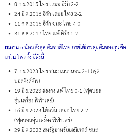
8 ก.ย.2015 ไทย เสมอ อิรัก 2-2
24 มี.ค.2016 อิรัก เสมอ ไทย 2-2
11 ต.ค.2016 อิรัก ชนะ ไทย 4-0
31 ส.ค.2017 ไทย แพ้ อิรัก 1-2
ผลงาน 5 นัดหลังสุด ทีมชาติไทย ภายใต้การคุมทีมของกุนซือ
มาโน โพลกิ้ง มีดังนี้
7 ก.ย.2023 ไทย ชนะ เลบานอน 2-1 (ฟุต
บอลคิงส์คัพ)
19 มิ.ย.2023 ฮ่องกง แพ้ ไทย 0-1 (ฟุตบอล
อุ่นเครื่อง ฟีฟ่าเดย์)
16 มิ.ย.2023 ไต้หวัน เสมอ ไทย 2-2
(ฟุตบอลอุ่นเครื่อง ฟีฟ่าเดย์)
29 มี.ค.2023 สหรัฐอาหรับเอมิเรตส์ ชนะ