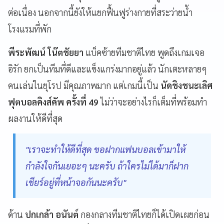
ต่อเนื่อง นอกจากนี้ยังให้แยกฟื้นฟูร่างกายที่สระว่ายน้ำ
โรงแรมที่พัก
พีระพัฒน์ โน๊ตชัยยา
แบ็คซ้ายทีมชาติไทย พูดถึงเกมเจอ
อิรัก ยกเป็นทีมที่ดีและแข็งแกร่งมากอยู่แล้ว นักเตะหลายๆ
คนเล่นในยุโรป มีคุณภาพมาก แต่เกมนี้เป็น
นัดชิงชนะเลิศ
ฟุตบอลคิงส์คัพ ครั้งที่ 49
ไม่ว่าจะอย่างไรก็เต็มที่พร้อมทำ
ผลงานให้ดีที่สุด
"เราจะทำให้ดีที่สุด ขอฝากแฟนบอลเข้ามาให้
กำลังใจกันเยอะๆ นะครับ ถ้าใครไม่ได้มาก็ฝาก
เชียร์อยู่ที่หน้าจอกันนะครับ"
ด้าน
ปกเกล้า อนันต์
กองกลางทีมชาติไทยก็ได้เปิดเผยก่อน