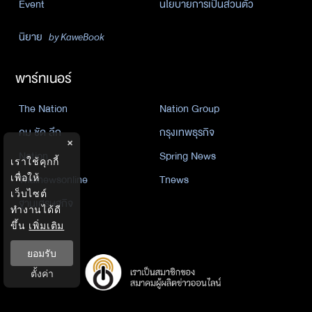
Event
นโยบายการเป็นส่วนตัว
นิยาย
by KaweBook
พาร์ทเนอร์
The Nation
Nation Group
คม ชัด ลึก
กรุงเทพธุรกิจ
×
Nation
Spring News
เราใช้คุกกี้
เพื่อให้
Thainewsonline
Tnews
เว็บไซต์
ฐานเศรษฐกิจ
ทำงานได้ดี
ขึ้น
เพิ่มเติม
ยอมรับ
ตั้งค่า