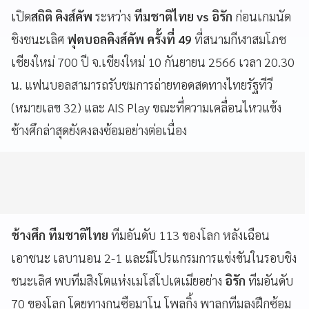
เปิด
สถิติ คิงส์คัพ
ระหว่าง
ทีมชาติไทย vs อิรัก
ก่อนเกมนัด
ชิงชนะเลิศ
ฟุตบอลคิงส์คัพ ครั้งที่ 49
ที่สนามกีฬาสมโภช
เชียงใหม่ 700 ปี จ.เชียงใหม่ 10 กันยายน 2566 เวลา 20.30
น. แฟนบอลสามารถรับชมการถ่ายทอดสดทางไทยรัฐทีวี
(หมายเลข 32) และ AIS Play ขณะที่ความเคลื่อนไหวแข้ง
ช้างศึกล่าสุดยังคงลงซ้อมอย่างต่อเนื่อง
ช้างศึก ทีมชาติไทย
ทีมอันดับ 113 ของโลก หลังเฉือน
เอาชนะ เลบานอน 2-1 และมีโปรแกรมการแข่งขันในรอบชิง
ชนะเลิศ พบทีมสิงโตแห่งเมโสโปเตเมียอย่าง
อิรัก
ทีมอันดับ
70 ของโลก โดยทางกุนซือมาโน โพลกิ้ง พาลูกทีมลงฝึกซ้อม