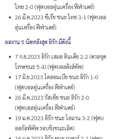
ไทย 2-0 (ฟุตบอลอุ่นเครื่อง ฟีฟ่าเดย์)
26 มี.ค.2023 ซีเรีย ชนะ ไทย 3-1 (ฟุตบอล
อุ่นเครื่อง ฟีฟ่าเดย์)
ผลงาน 5 นัดหลังสุด อิรัก มีดังนี้
7 ก.ย.2023 อิรัก เสมอ อินเดีย 2-2 (ดวลจุด
โทษชนะ 5-4) (ฟุตบอลคิงส์คัพ)
17 มิ.ย.2023 โคลอมเบีย ชนะ อิรัก 1-0
(ฟุตบอลอุ่นเครื่อง ฟีฟ่าเดย์)
26 มี.ค.2023 รัสเซีย ชนะ อิรัก 2-0
(ฟุตบอลอุ่นเครื่อง ฟีฟ่าเดย์)
19 ม.ค.2023 อิรัก ชนะ โอมาน 3-2 (ฟุตบ
อลกัลฟ์คัพ รอบชิงชนะเลิศ)
16 ม.ค.2023 อิรัก ชนะ กาตาร์ 2-1 (ฟุตบ