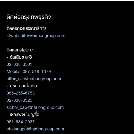
ติดต่อกรุงเทพธุรกิจ
ติดต่อกองบรรณาธิการ
ktwebeditor@nationgroup.com
ติดต่อลงโฆษณา
- อัลเลียซ สะอิ
02-338-3561
Mobile : 087-519-1379
allias_sae@nationgroup.com
- ศิชล ภวัตโณทัย
085-255-6753
02-338-3325
sichol_paw@nationgroup.com
- เชลงพจน์ บุญซื่อ
081-934-2937
chalengpot@nationgroup.com