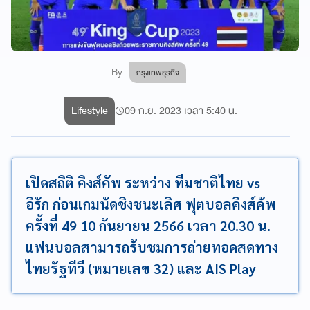
By
กรุงเทพธุรกิจ
Lifestyle
09 ก.ย. 2023 เวลา 5:40 น.
เปิดสถิติ คิงส์คัพ ระหว่าง ทีมชาติไทย vs
อิรัก ก่อนเกมนัดชิงชนะเลิศ ฟุตบอลคิงส์คัพ
ครั้งที่ 49 10 กันยายน 2566 เวลา 20.30 น.
แฟนบอลสามารถรับชมการถ่ายทอดสดทาง
ไทยรัฐทีวี (หมายเลข 32) และ AIS Play