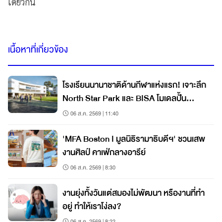
เดียวกัน
เนื้อหาที่เกี่ยวข้อง
โรงเรียนนานาชาติด้านกีฬาแห่งแรก! เจาะลึก
North Star Park และ BISA โมเดลปั้น
นักกีฬาแนวใหม่
06 ส.ค. 2569 | 11:40
'MFA Boston I มูลนิธิรามาธิบดีฯ' ชวนเสพ
งานศิลป์ คาเฟ่กลางอารีย์
06 ส.ค. 2569 | 8:30
งานยุ่งทั้งวันแต่สมองไม่พัฒนา หรืองานที่ทำ
อยู่ ทำให้เราโง่ลง?
06 ส.ค. 2569 | 8:22