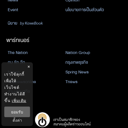
News
Opinion
Event
นโยบายการเป็นส่วนตัว
นิยาย
by KaweBook
พาร์ทเนอร์
The Nation
Nation Group
คม ชัด ลึก
กรุงเทพธุรกิจ
×
Nation
Spring News
เราใช้คุกกี้
เพื่อให้
Thainewsonline
Tnews
เว็บไซต์
ฐานเศรษฐกิจ
ทำงานได้ดี
ขึ้น
เพิ่มเติม
ยอมรับ
ตั้งค่า