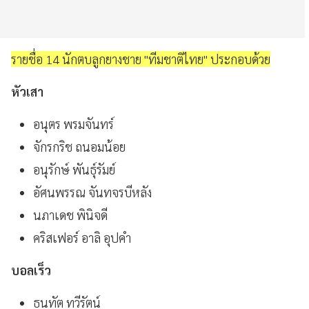
รายชื่อ 14 นักตบลูกยางชาย "ทีมชาติไทย" ประกอบด้วย
หัวเสา
อนุตร พรมจันทร์
จักรกริช ถนอมน้อย
อนุรักษ์ พันธุ์รัมย์
อัศนพรรณ จันทจรบีหลัง
นภาเดช พินิจดี
คริสเฟอร์ อาลิ อุปคำ
บอลเร็ว
ธนทัต ทวีรัตน์