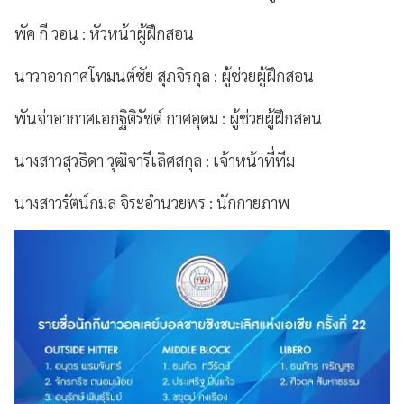
พัค กี วอน : หัวหน้าผู้ฝึกสอน
นาวาอากาศโทมนต์ชัย สุภจิรกุล : ผู้ช่วยผู้ฝึกสอน
พันจ่าอากาศเอกฐิติรัชต์ กาศอุดม : ผู้ช่วยผู้ฝึกสอน
นางสาวสุวธิดา วุฒิจารีเลิศสกุล : เจ้าหน้าที่ทีม
นางสาวรัตน์กมล จิระอำนวยพร : นักกายภาพ