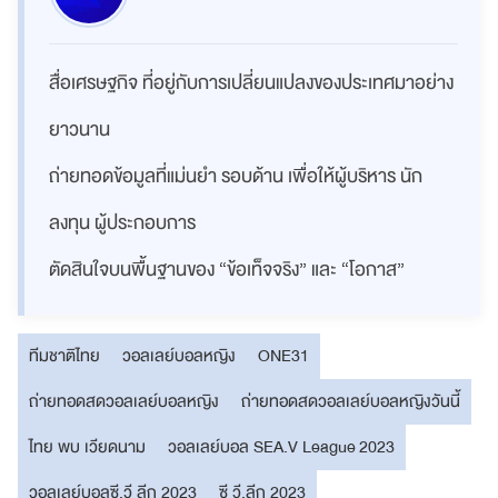
สื่อเศรษฐกิจ ที่อยู่กับการเปลี่ยนแปลงของประเทศมาอย่าง
ยาวนาน
ถ่ายทอดข้อมูลที่แม่นยำ รอบด้าน เพื่อให้ผู้บริหาร นัก
ลงทุน ผู้ประกอบการ
ตัดสินใจบนพื้นฐานของ “ข้อเท็จจริง” และ “โอกาส”
ทีมชาติไทย
วอลเลย์บอลหญิง
ONE31
ถ่ายทอดสดวอลเลย์บอลหญิง
ถ่ายทอดสดวอลเลย์บอลหญิงวันนี้
ไทย พบ เวียดนาม
วอลเลย์บอล SEA.V League 2023
วอลเลย์บอลซี.วี ลีก 2023
ซี วี.ลีก 2023