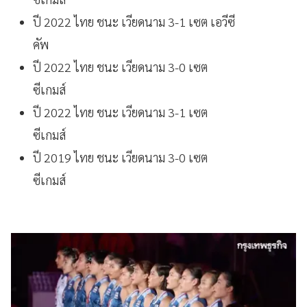
ปี 2022 ไทย ชนะ เวียดนาม 3-1 เซต เอวีซี
คัพ
ปี 2022 ไทย ชนะ เวียดนาม 3-0 เซต
ซีเกมส์
ปี 2022 ไทย ชนะ เวียดนาม 3-1 เซต
ซีเกมส์
ปี 2019 ไทย ชนะ เวียดนาม 3-0 เซต
ซีเกมส์