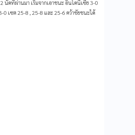
2 นัดที่ผ่านมา เริ่มจากเอาชนะ อินโดนีเซีย 3-0
-0 เซต 25-8 , 25-8 และ 25-6 คว้าชัยชนะได้