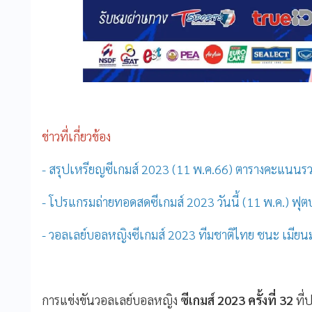
ข่าวที่เกี่ยวข้อง
- สรุปเหรียญซีเกมส์ 2023 (11 พ.ค.66) ตารางคะแนนรว
- โปรแกรมถ่ายทอดสดซีเกมส์ 2023 วันนี้ (11 พ.ค.) ฟ
- วอลเลย์บอลหญิงซีเกมส์ 2023 ทีมชาติไทย ชนะ เมียนม
การแข่งขันวอลเลย์บอลหญิง
ซีเกมส์ 2023 ครั้งที่ 32
ที่