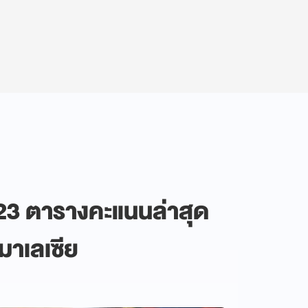
23 ตารางคะแนนล่าสุด
มาเลเซีย