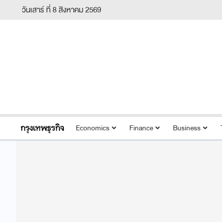
วันเสาร์ ที่ 8 สิงหาคม 2569
Economics
Finance
Business