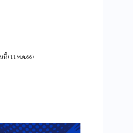
นนี้
(11 พ.ค.66)