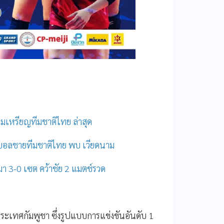
มเหรียญทีมชาติไทย ล่าสุด
ุตบอลชายทีมชาติไทย พบ เวียดนาม
า 3-0 เซต คว้าชัย 2 แมตช์รวด
ประเทศกัมพูชา ซึ่งรูปแบบการแข่งขันอันดับ 1