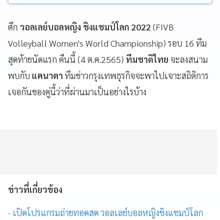
ศึก
วอลเลย์บอลหญิง ชิงแชมป์โลก 2022
(FIVB
Volleyball Women's World Championship) รอบ 16 ทีม
สุดท้ายนัดแรก คืนนี้ (4 ต.ค.2565)
ทีมชาติไทย
จะลงสนาม
พบกับ
แคนาดา
ทีมข่าวกรุงเทพธุรกิจจะพาไปเจาะสถิติการ
เจอกันของคู่นี้ว่าที่ผ่านมาเป็นอย่างไรบ้าง
ข่าวที่เกี่ยวข้อง
- เปิดโปรแกรมถ่ายทอดสด วอลเลย์บอลหญิงชิงแชมป์โลก