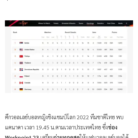
ศึกวอลเลย์บอลหญิงชิงแชมป์โลก 2022 ทีมชาติไทย พบ
แคนาดา เวลา 19.45 น.ตามเวลาประเทศไทย ซึ่ง
ช่อง
Workpoint 23
เตรียม
ถ่ายทอดสด
ให้แฟนวอลเลย์บอลได้