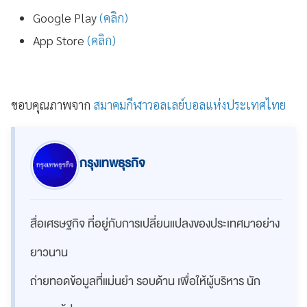
Google Play
(คลิก)
App Store
(คลิก)
ขอบคุณภาพจาก
สมาคมกีฬาวอลเลย์บอลแห่งประเทศไทย
กรุงเทพธุรกิจ
สื่อเศรษฐกิจ ที่อยู่กับการเปลี่ยนแปลงของประเทศมาอย่าง
ยาวนาน
ถ่ายทอดข้อมูลที่แม่นยำ รอบด้าน เพื่อให้ผู้บริหาร นัก