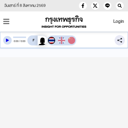
วันเสาร์ ที่ 8 สิงหาคม 2569
Login
สลับเสียงอ่าน
0
:
00
/
0
:
00