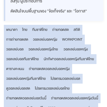
ลงทุน ผู้ประกอบการ
ตัดสินใจบนพื้นฐานของ “ข้อเท็จจริง” และ “โอกาส”
แคนาดา
ไทย
ทีมชาติไทย
ถ่ายทอดสด
สถิติ
การถ่ายทอดสด
วอลเลย์บอลหญิง
WORKPOINT
วอลเลย์บอล
วอลเลย์บอลหญิงไทย
วอลเลย์บอลหญิง
วอลเลย์บอลทีมชาติไทย
นักกีฬาวอลเลย์บอลหญิงทีมชาติไทย
ตารางคะแนน
ถ่ายทอดสดวอลเลย์บอลหญิง
วอลเลย์บอลหญิงทีมชาติไทย
โปรแกรมวอลเลย์บอล
ดูวอลเลย์บอลสด
โปรแกรมวอลเลย์บอลไทย
ถ่ายทอดสดวอลเลย์บอลวันนี้
ถ่ายทอดสดวอลเลย์บอลหญิงวันนี้