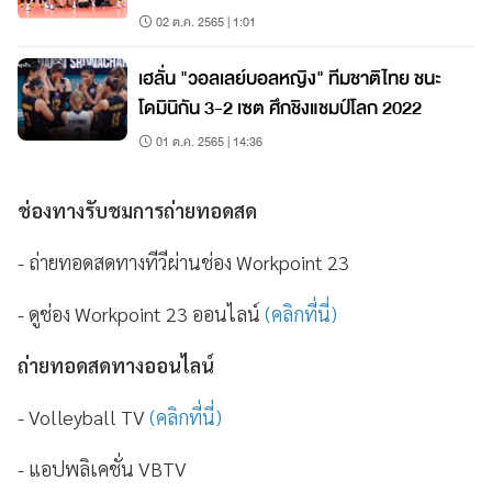
02 ต.ค. 2565 | 1:01
เฮลั่น "วอลเลย์บอลหญิง" ทีมชาติไทย ชนะ
โดมินิกัน 3-2 เซต ศึกชิงแชมป์โลก 2022
01 ต.ค. 2565 | 14:36
ช่องทางรับชมการถ่ายทอดสด
- ถ่ายทอดสดทางทีวีผ่านช่อง Workpoint 23
- ดูช่อง Workpoint 23 ออนไลน์
(คลิกที่นี่)
ถ่ายทอดสดทางออนไลน์
- Volleyball TV
(คลิกที่นี่)
- แอปพลิเคชั่น VBTV