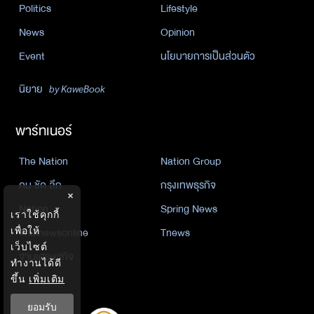
Politics
Lifestyle
News
Opinion
Event
นโยบายการเป็นส่วนตัว
นิยาย
by KaweBook
พาร์ทเนอร์
The Nation
Nation Group
คม ชัด ลึก
กรุงเทพธุรกิจ
×
Nation
Spring News
เราใช้คุกกี้
เพื่อให้
Thainewsonline
Tnews
เว็บไซต์
ฐานเศรษฐกิจ
ทำงานได้ดี
ขึ้น
เพิ่มเติม
ยอมรับ