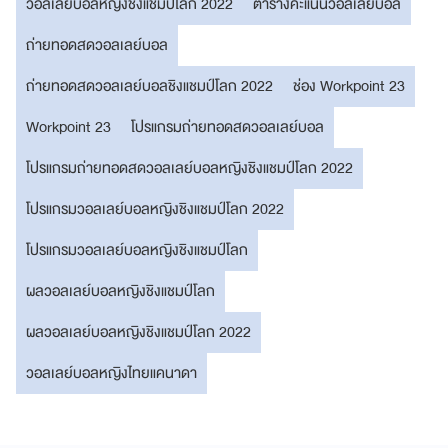
วอลเลย์บอลหญิงชิงแชมป์โลก 2022
ตารางคะแนนวอลเลย์บอล
ถ่ายทอดสดวอลเลย์บอล
ถ่ายทอดสดวอลเลย์บอลชิงแชมป์โลก 2022
ช่อง Workpoint 23
Workpoint 23
โปรแกรมถ่ายทอดสดวอลเลย์บอล
โปรแกรมถ่ายทอดสดวอลเลย์บอลหญิงชิงแชมป์โลก 2022
โปรแกรมวอลเลย์บอลหญิงชิงแชมป์โลก 2022
โปรแกรมวอลเลย์บอลหญิงชิงแชมป์โลก
ผลวอลเลย์บอลหญิงชิงแชมป์โลก
ผลวอลเลย์บอลหญิงชิงแชมป์โลก 2022
วอลเลย์บอลหญิงไทยแคนาดา