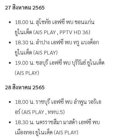
27 สิงหาคม 2565
18.00 น. สุโขทัย เอฟซี พบ ขอนแก่น
ยูไนเต็ด (AIS PLAY , PPTV HD 36)
18.30 น. ลำปาง เอฟซี พบ ทรู แบงค็อก
ยูไนเต็ด (AIS PLAY)
19.00 น. ชลบุรี เอฟซี พบ บุรีรัมย์ ยูไนเต็ด
(AIS PLAY)
28 สิงหาคม 2565
18.00 น. ราชบุรี เอฟซี พบ ลำพูน วอริเอ
อร์ (AIS PLAY , ททบ.5)
18.30 น. นครราชสีมา มาสด้า เอฟซี พบ
เมืองทอง ยูไนเต็ด (AIS PLAY)