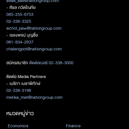
allias_sae@nationgroup.com
- ศิชล ภวัตโณทัย
085-255-6753
02-338-3325
sichol_paw@nationgroup.com
- เชลงพจน์ บุญซื่อ
081-934-2937
chalengpot@nationgroup.com
สมัครสมาชิก
ติดต่อเบอร์ 02-338-3000
ติดต่อ Media Partners
- เมธิกา เมธาพิทักษ์
02-338-3198
metika_met@nationgroup.com
หมวดหมู่ข่าว
Economics
Finance