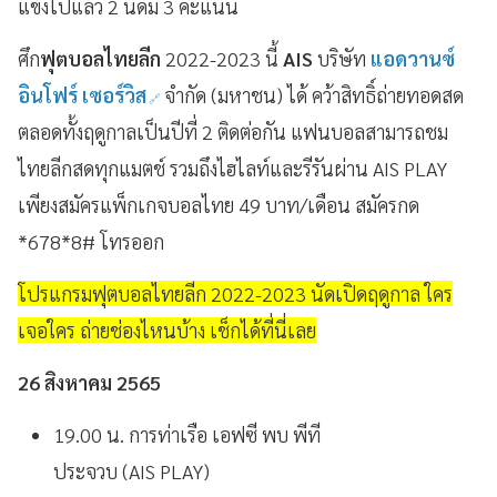
แข่งไปแล้ว 2 นัดมี 3 คะแนน
ศึก
ฟุตบอลไทยลีก
2022-2023 นี้
AIS
บริษัท
แอดวานซ์
อินโฟร์ เซอร์วิส
จำกัด (มหาชน) ได้ คว้าสิทธิ์ถ่ายทอดสด
ตลอดทั้งฤดูกาลเป็นปีที่ 2 ติดต่อกัน แฟนบอลสามารถชม
ไทยลีกสดทุกแมตช์ รวมถึงไฮไลท์และรีรันผ่าน AIS PLAY
เพียงสมัครแพ็กเกจบอลไทย 49 บาท/เดือน สมัครกด
*678*8# โทรออก
โปรแกรมฟุตบอลไทยลีก 2022-2023 นัดเปิดฤดูกาล ใคร
เจอใคร ถ่ายช่องไหนบ้าง เช็กได้ที่นี่เลย
26 สิงหาคม 2565
19.00 น. การท่าเรือ เอฟซี พบ พีที
ประจวบ (AIS PLAY)