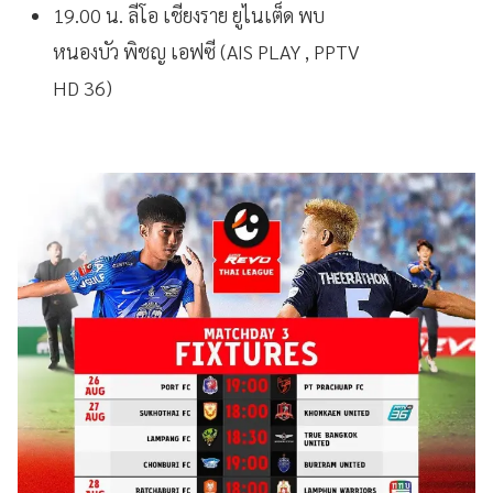
19.00 น. ลีโอ เชียงราย ยูไนเต็ด พบ
หนองบัว พิชญ เอฟซี (AIS PLAY , PPTV
HD 36)