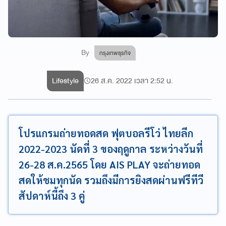
By
กรุงเทพธุรกิจ
Lifestyle
26 ส.ค. 2022 เวลา 2:52 น.
โปรแกรมถ่ายทอดสด ฟุตบอลรีโว่ ไทยลีก
2022-2023 นัดที่ 3 ของฤดูกาล ระหว่างวันที่
26-28 ส.ค.2565 โดย AIS PLAY จะถ่ายทอด
สดให้ชมทุกนัด รวมถึงมีการยิงสดผ่านฟรีทีวี
สัปดาห์นี้ถึง 3 คู่