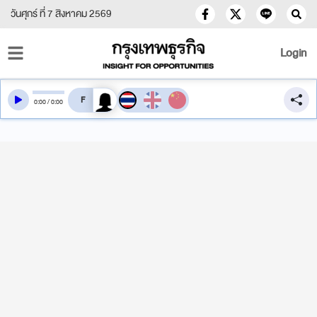
วันศุกร์ ที่ 7 สิงหาคม 2569
Login
สลับเสียงอ่าน
0
:
00
/
0
:
00