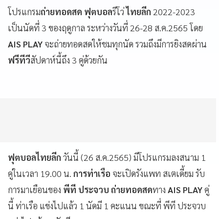
โปรแกรม
ถ่ายทอดสด ฟุตบอล
รีโว่
ไทยลีก
2022-2023
เป็นนัดที่ 3 ของฤดูกาล ระหว่างวันที่ 26-28 ส.ค.2565 โดย
AIS PLAY
จะถ่ายทอดสดให้ชมทุกนัด รวมถึงมีการยิงสดผ่าน
ฟรีทีวี
สัปดาห์นี้ถึง 3 คู่ด้วยกัน
ฟุตบอลไทยลีก
วันนี้ (26 ส.ค.2565) มีโปรแกรมลงสนาม 1
คู่ในเวลา 19.00 น.
การท่าเรือ
จะเปิดรังแพท สเตเดี้ยม รับ
การมาเยือนของ
พีที ประจวบ ถ่ายทอดสด
ทาง
AIS PLAY
คู่
นี้ ท่าเรือ แข่งไปแล้ว 1 นัดมี 1 คะแนน ขณะที่ พีที ประจวบ