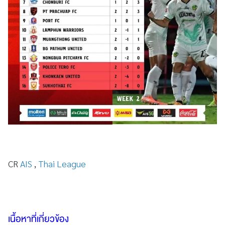
CR
AIS
,
Thai League
เนื้อหาที่เกี่ยวข้อง