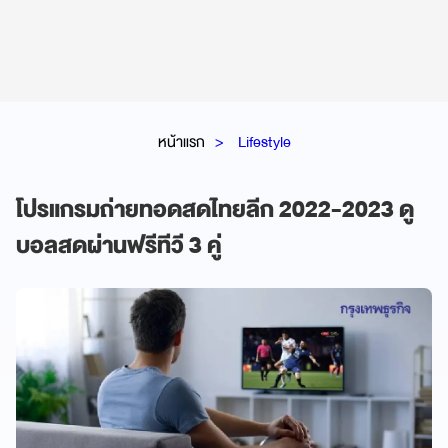
หน้าแรก
Lifestyle
โปรแกรมถ่ายทอดสดไทยลีก 2022-2023 ดู
บอลสดผ่านฟรีทีวี 3 คู่