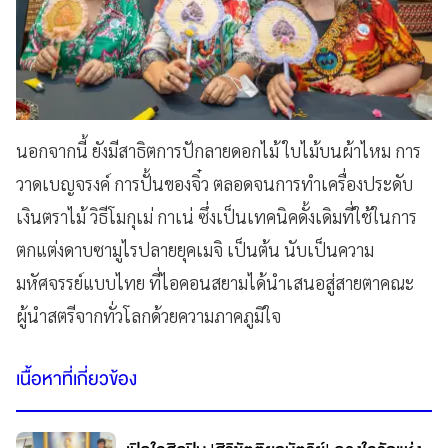
นอกจากนี้ ยังมีสาธิตการปักลายดอกไม้ ใบไม้บนผ้าไหม การ
วาดเบญจรงค์ การปั้นของจิ๋ว ตลอดจนการทำเครื่องประดับ
เงินตราไม้ วิธีโมกุเม่ กาเน่ ซึ่งเป็นเทคนิคดั้งเดิมที่ใช้ในการ
ตกแต่งดาบซามูไรปลายยุคเมจิ เป็นต้น นับเป็นความ
มหัศจรรย์แบบไทย ที่ไอคอนสยามได้นำเสนอสู่สายตาคณะ
ผู้นำสตรีจากทั่วโลกด้วยความภาคภูมิใจ
เนื้อหาที่เกี่ยวข้อง