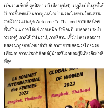
เรื่องรามเกียรติ์ ชุดสัตยานารี (สีดาลุยไฟ) นาฏศิลป์ชั้นสูงที่ได้
รับการขึ้นทะเบียนจากยูเนสโกเป็นมรดกโลกทางวัฒนธรรม
รวมถึงการแสดงชุด Welcome To Thailand การแสดงไทย
พื้นบ้าน 4 ภาค ได้แก่ ภาคเหนือ-รำฟ้อนที, ภาคกลาง-ระบำ
วรเชษฐ์, ภาคใต้-รำโนราห์, ภาคอีสาน-เซิ้งโปงลาง และการ
แสดง นาฏยมวยไทย "ตำรับตับจาก" การแสดงมวยไทยผสม
เพื่อมอบความประทับใจแด่ผู้นำสตรีโลกและผู้มีเกียรติอย่างดี
ที่สุด