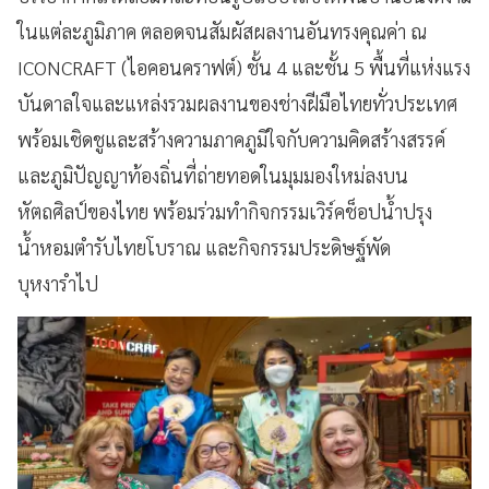
ในแต่ละภูมิภาค ตลอดจนสัมผัสผลงานอันทรงคุณค่า ณ
ICONCRAFT (ไอคอนคราฟต์) ชั้น 4 และชั้น 5 พื้นที่แห่งแรง
บันดาลใจและแหล่งรวมผลงานของช่างฝีมือไทยทั่วประเทศ
พร้อมเชิดชูและสร้างความภาคภูมิใจกับความคิดสร้างสรรค์
และภูมิปัญญาท้องถิ่นที่ถ่ายทอดในมุมมองใหม่ลงบน
หัตถศิลป์ของไทย พร้อมร่วมทำกิจกรรมเวิร์คช็อปน้ำปรุง
น้ำหอมตำรับไทยโบราณ และกิจกรรมประดิษฐ์พัด
บุหงารำไป