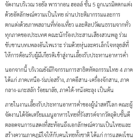
จัดงานบริเวณ รอยัล พารากอน ฮอลล์ ชั้น 5 ถูกเนรมิตตกแต่ง
ด้วยอัตลักษณ์ความเป็นไทย ผ่านประติมากรรมและการ
ตกแต่งด้วยภาพสถานที่ท่องเที่ยว และศิลปวัฒนธรรมจากทั่ว
ทุกภาคของประเทศ คณะนักร้องประสานเสียงสวนพลู ร่วม
ขับขานบทเพลงอันไพเราะ ร่วมด้วยหุ่นละครเล็กโจหลุยส์ที่
ให้การต้อนรับผู้มีเกียรติเข้าสู่งานเลี้ยงรับประทานอาหารค่ำ
นอกจากนี้ บริเวณยังมีกิจกรรมการสาธิตหัตถกรรมไทย 4 ภาค
ได้แก่ ภาคเหนือ-ร่มบ่อสร้าง, ภาคอีสาน-เครื่องจักสาน, ภาค
กลาง-แกะสลัก ร้อยมาลัย, ภาคใต้-หนังตะลุง เป็นต้น
ภายในงานเลี้ยงรับประทานอาหารค่ำของผู้นำสตรีโลก คณะผู้
จัดงานได้จัดเตรียมเมนูอาหารไทยที่รังสรรค์จากวัตถุดิบชั้นดี
ตลอดจนการแสดงที่สะท้อนถึงเอกลักษณ์ความเป็นไทยและ
สร้างความภาคภูมิใจให้กับคนไทยทั้งชาติ ได้แก่ การแสดงโขน