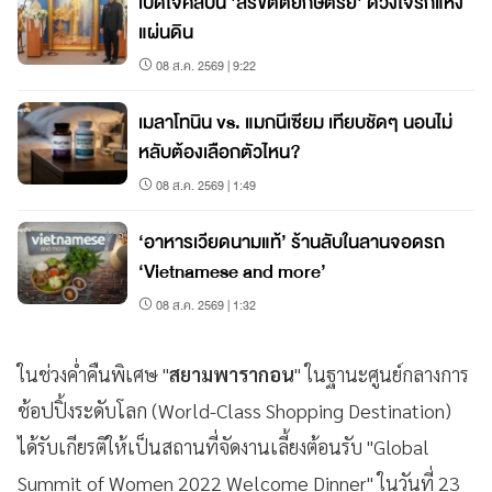
เปิดใจศิลปิน 'สิริขัตติยกษัตริย์' ดวงใจรักแห่ง
แผ่นดิน
08 ส.ค. 2569 | 9:22
เมลาโทนิน vs. แมกนีเซียม เทียบชัดๆ นอนไม่
หลับต้องเลือกตัวไหน?
08 ส.ค. 2569 | 1:49
‘อาหารเวียดนามแท้’ ร้านลับในลานจอดรถ
‘Vietnamese and more’
08 ส.ค. 2569 | 1:32
ในช่วงค่ำคืนพิเศษ "
สยามพารากอน
" ในฐานะศูนย์กลางการ
ช้อปปิ้งระดับโลก (World-Class Shopping Destination)
ได้รับเกียรติให้เป็นสถานที่จัดงานเลี้ยงต้อนรับ "Global
Summit of Women 2022 Welcome Dinner" ในวันที่ 23