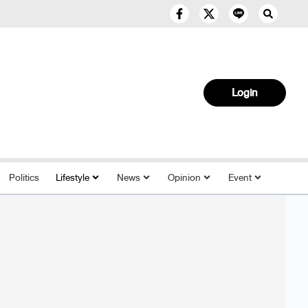
Login
Politics
Lifestyle
News
Opinion
Event