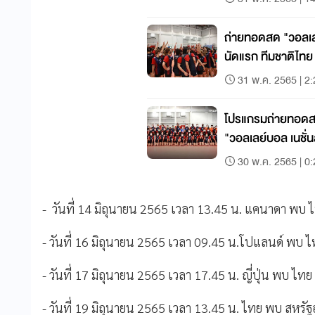
ถ่ายทอดสด "วอลเลย
นัด​แรก ทีมชาติไทย
31 พ.ค. 2565 | 2
โปรแกรมถ่ายทอดสด
"วอลเลย์บอล เนชั่น
30 พ.ค. 2565 | 0
- วันที่ 14 มิถุนายน 2565 เวลา 13.45 น. แคนาดา พบ
- วันที่ 16 มิถุนายน 2565 เวลา 09.45 น.โปแลนด์ พบ
- วันที่ 17 มิถุนายน 2565 เวลา 17.45 น. ญี่ปุ่น พบ 
- วันที่ 19 มิถุนายน 2565 เวลา 13.45 น. ไทย พบ สหร