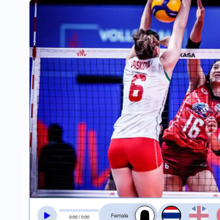
สลับเสียงอ่าน
0
:
00
/
0
:
00