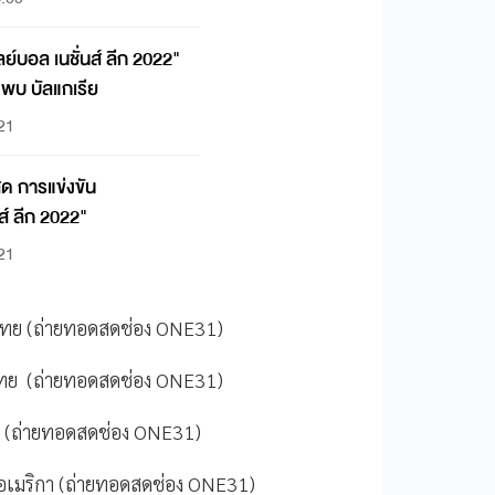
์บอล เนชั่นส์ ลีก 2022"
 พบ บัลแกเรีย
:21
 การแข่งขัน
ส์ ลีก 2022"
:21
 ไทย (ถ่ายทอดสดช่อง ONE31)
 ไทย (ถ่ายทอดสดช่อง ONE31)
ไทย (ถ่ายทอดสดช่อง ONE31)
ัฐอเมริกา (ถ่ายทอดสดช่อง ONE31)