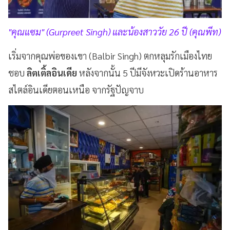
"คุณแซม" (Gurpreet Singh) และน้องสาววัย 26 ปี (คุณพีท)
เริ่มจากคุณพ่อของเขา (Balbir Singh) ตกหลุมรักเมืองไทย
ชอบ
ลิตเติ้ลอินเดีย
หลังจากนั้น 5 ปีมีจังหวะเปิดร้านอาหาร
สไตล์อินเดียตอนเหนือ จากรัฐปัญจาบ