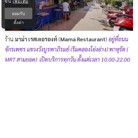
ขึ้น
เพิ่มเติม
ยอมรับ
ตั้งค่า
ร้าน
มาม่า เรสเตอรองท์
(
Mama Restaurant
)
อยู่ที่ถนน
จักรเพชร แขวงวังบูรพาภิรมย์ (ริมคลองโอ่งอ่าง) พาหุรัต (
MRT สามยอด) เปิดบริการทุกวัน ตั้งแต่เวลา 10.00-22.00
น. โทร. 087-371-8069 และ 086-820-1844
หมูหวานชวนชิม