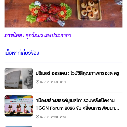
ภาพโดย : ศุกร์ภมร เฮงประภากร
เนื้อหาที่เกี่ยวข้อง
ปรีเมอร์ ออร์เดน : ไวน์ชิลีคุณภาพกรองด์ ครู
07 ส.ค. 2569 | 3:01
‘เมืองสร้างสรรค์ยูเนสโก’ รวมพลังเปิดงาน
TCCN Forum 2026 ขับเคลื่อนการพัฒนา
เมืองอย่างยั่งยืน
07 ส.ค. 2569 | 2:45