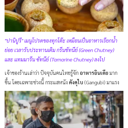
"ปานิปูรี" เมนูโปรดของทุกโต๊ะ เหมือนเป็นอาหารเรียกน้ำ
ย่อย เวลารับประทานเติม กรีนชัทนีย์ (Green Chutney)
และ แทมมารีน ซัทนีย์ (Tamarine Chutney) ลงไป
เจ้าของร้านเล่าว่า ปัจจุบันคนไทยรู้จัก
อาหารอินเดีย
มาก
ขึ้น โดยเฉพาะช่วงนี้ กระแสหนัง
คังคุไบ
(Gangubi) มาแรง