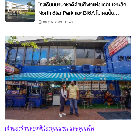
โรงเรียนนานาชาติด้านกีฬาแห่งแรก! เจาะลึก
North Star Park และ BISA โมเดลปั้น
นักกีฬาแนวใหม่
06 ส.ค. 2569 | 11:40
เจ้าของร้านสองพี่น้องคุณแซม และคุณพีท