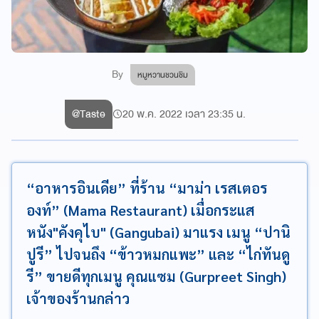
By
หมูหวานชวนชิม
@Taste
20 พ.ค. 2022 เวลา 23:35 น.
“อาหารอินเดีย” ที่ร้าน “มาม่า เรสเตอร
องท์” (Mama Restaurant) เมื่อกระแส
หนัง"คังคุไบ" (Gangubai) มาแรง เมนู “ปานิ
ปูรี” ไปจนถึง “ข้าวหมกแพะ” และ “ไก่ทันดู
รี” ขายดีทุกเมนู คุณแซม (Gurpreet Singh)
เจ้าของร้านกล่าว