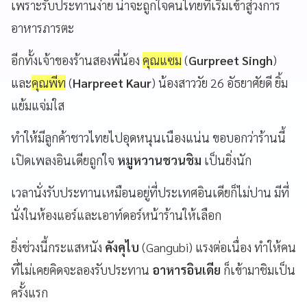
เพราะรับประทานง่าย น่าจะถูกใจคนไทยที่เริ่มเข้าสู่วงการ
อาหารภารตะ
อีกทั้งเจ้าของร้านสองพี่น้อง
คุณแซม
(
Gurpreet Singh
)
และ
คุณพีท
(
Harpreet Kaur
) น้องสาววัย 26 อัธยาศัยดี ยิ้ม
แย้มแจ่มใส
ทำให้มีลูกค้าชาวไทยไปอุดหนุนเนืองแน่น ขอบอกว่าร้านนี้
เปิดเพลงอินเดียถูกใจ
หมูหวานชวนชิม
เป็นยิ่งนัก
เวลานั่งรับประทานเหมือนอยู่ที่ประเทศอินเดียก็ไม่ปาน มีที่
นั่งในห้องแอร์และเอาท์ดอร์หน้าร้านให้เลือก
ยิ่งช่วงนี้กระแสหนัง
คังคุไบ
(Gangubi) แรงต่อเนื่อง ทำให้คน
ที่ไม่เคยคิดจะลองรับประทาน
อาหารอินเดีย
ก็เข้ามาชิมเป็น
ครั้งแรก