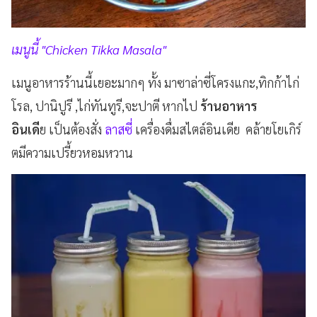
เมนูนี้ "Chicken Tikka Masala"
เมนูอาหารร้านนี้เยอะมากๆ ทั้ง มาซาล่าซี่โครงแกะ,ทิกก้าไก่
โรล, ปานิปูรี ,ไก่ทันทูรี,จะปาตี หากไป
ร้านอาหาร
อินเดี
ย เป็นต้องสั่ง
ลาสซี่
เครื่องดื่มสไตล์อินเดีย คล้ายโยเกิร์
ตมีความเปรี้ยวหอมหวาน