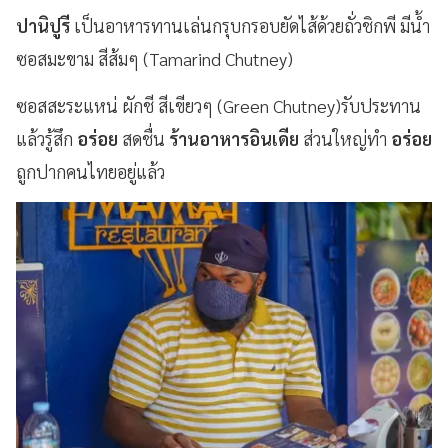
ปานิปูรี
เป็นอาหารทานเล่นกรุบกรอบยัดไส้ด้วยถั่วชิกพี มีน้ำ
ซอสมะขาม สีส้มๆ (Tamarind Chutney)
ซอสสะระแหน่ ผักชี สีเขียวๆ (Green Chutney)รับประทาน
แล้วรู้สึก
อร่อย
สดชื่น
ร้านอาหารอินเดีย
ส่วนใหญ่ทำ
อร่อย
ถูกปากคนไทยอยู่แล้ว