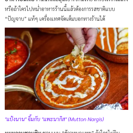
หรือถ้าใครไปหม่ำอาหารร้านนี้แล้วต้องการรสชาติแบบ
“ปัญจาบ” แท้ๆ เครื่องเทศจัดเต็มบอกทางร้านได้
"แป้งนาน" จิ้มกับ "แพะนากิส" (Mutton Nargis)
หมูหวานชวนชิม
ชอบเมนู “ข้าวหมกแพะ” ถ้าใครไม่กิน