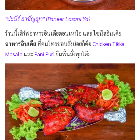
"ปะนีร์ ลาชัญญา" (Paneer Lasani Ya)
ร้านนี้เสิร์ฟอาหารอินเดียตอนเหนือ และ ไชนีสอินเดีย
อาหารอินเดีย
ที่คนไทยชอบสั่งบ่อยก็คือ
Chicken Tikka
Masala
และ
Pani Puri
ยืนพื้นสั่งทุกโต๊ะ