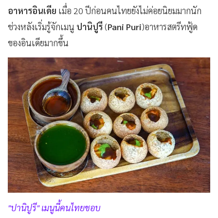
อาหารอินเดีย
เมื่อ 20 ปีก่อนคนไทยยังไม่ค่อยนิยมมากนัก
ช่วงหลังเริ่มรู้จักเมนู
ปานิปูรี
(
Pani Puri
)อาหารสตรีทฟู้ด
ของอินเดียมากขึ้น
"ปานิปูรี" เมนูนี้คนไทยชอบ