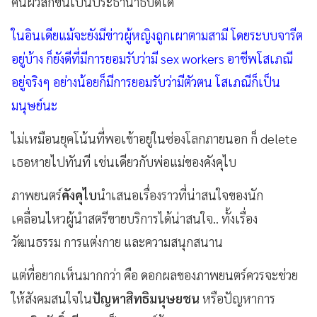
คนผิวสีก็ขึ้นเป็นประธานาธิบดีได้
ในอินเดียแม้จะยังมีข่าวผู้หญิงถูกเผาตามสามี โดยระบบจารีต
อยู่บ้าง ก็ยังดีที่มีการยอมรับว่ามี sex workers อาชีพโสเภณี
อยู่จริงๆ อย่างน้อยก็มีการยอมรับว่ามีตัวตน โสเภณีก็เป็น
มนุษย์นะ
ไม่เหมือนยุคโน้นที่พอเข้าอยู่ในซ่องโลกภายนอก ก็ delete
เธอหายไปทันที เช่นเดียวกับพ่อแม่ของคังคุไบ
ภาพยนตร์
คังคุไบ
นำเสนอเรื่องราวที่น่าสนใจของนัก
เคลื่อนไหวผู้นำสตรีขายบริการได้น่าสนใจ.. ทั้งเรื่อง
วัฒนธรรม การแต่งกาย และความสนุกสนาน
แต่ที่อยากเห็นมากกว่า คือ ดอกผลของภาพยนตร์ควรจะช่วย
ให้สังคมสนใจใน
ปัญหาสิทธิมนุษยชน
หรือปัญหาการ