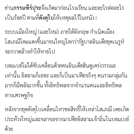
ย่าน
กรรมฑีร์ปุระ
จึงเกิดมาก่อนโรงเรียน และอะไรต่ออะไร
เป็นร้อยปี ตามที่
คังคุไบ
ให้เหตุผลไว้ในหนัง !
ระบบเมืองใหญ่ (และใหม่) ภายใต้อังกฤษ กำเนิดเมือง
โสเภณีโคมแดงขึ้นมาจนใหญ่โตกว่ารัฐบาลอินเดียยุคเนรูห์
จะกวาดล้างทำให้หายไป
บอมเบย์ไม่ได้ขับเคลื่อนด้วยคนอินเดียฮินดูเคร่งวรรณะ
เท่านั้น อิสลามก็เยอะ และก็เป็นมาเฟียจริงๆ คนรวมกลุ่มกัน
มากก็มีพลังมากขึ้น ทั้งอิทธิพลจากจำนวนคนและอิทธิพล
ทางเศรษฐกิจ
หลังจากยุคคังคุไบเคลื่อนไหวขอสิทธิ์ให้เหล่าโสเภณี เคยเกิด
ประท้วงใหญ่และจลาจลจากมาเฟียอิสลามเจ้าถิ่นในบอมเบย์
ด้วย