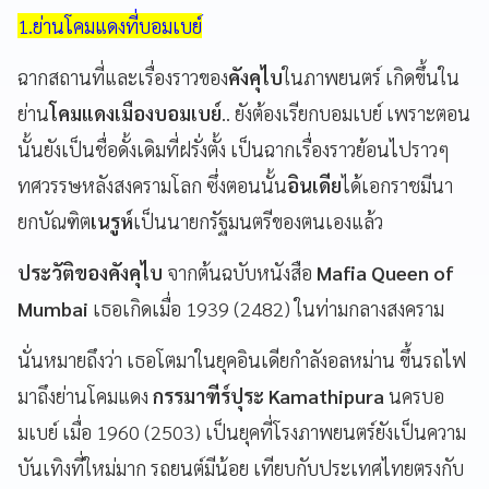
1.ย่านโคมแดงที่บอมเบย์
ฉากสถานที่และเรื่องราวของ
คังคุไบ
ในภาพยนตร์ เกิดขึ้นใน
ย่าน
โคมแดงเมืองบอมเบย์
.. ยังต้องเรียกบอมเบย์ เพราะตอน
นั้นยังเป็นชื่อดั้งเดิมที่ฝรั่งตั้ง เป็นฉากเรื่องราวย้อนไปราวๆ
ทศวรรษหลังสงครามโลก ซึ่งตอนนั้น
อินเดีย
ได้เอกราชมีนา
ยกบัณฑิต
เนรูห์
เป็นนายกรัฐมนตรีของตนเองแล้ว
ประวัติของคังคุไบ
จากต้นฉบับหนังสือ
Mafia Queen of
Mumbai
เธอเกิดเมื่อ 1939 (2482) ในท่ามกลางสงคราม
นั่นหมายถึงว่า เธอโตมาในยุคอินเดียกำลังอลหม่าน ขึ้นรถไฟ
มาถึงย่านโคมแดง
กรรมาฑีร์ปุระ Kamathipura
นครบอ
มเบย์ เมื่อ 1960 (2503) เป็นยุคที่โรงภาพยนตร์ยังเป็นความ
บันเทิงที่ใหม่มาก รถยนต์มีน้อย เทียบกับประเทศไทยตรงกับ