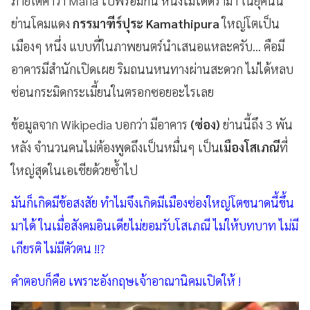
ภายใต้คำว่า Mafia ไปพร้อมกัน หนังไม่ได้ดราม่า ในยุคนั้น
ย่านโคมแดง
กรรมาฑีร์ปุระ Kamathipura
ใหญ่โตเป็น
เมืองๆ หนึ่ง แบบที่ในภาพยนตร์นำเสนอแหละครับ... คือมี
อาคารมีสำนักเปิดเผย ริมถนนหนทางผ่านสะดวก ไม่ได้หลบ
ซ่อนกระมิดกระเมี้ยนในตรอกซอยอะไรเลย
ข้อมูลจาก Wikipedia บอกว่า มีอาคาร
(ซ่อง)
ย่านนี้ถึง 3 พัน
หลัง จำนวนคนไม่ต้องพูดถึงเป็นหมื่นๆ เป็น
เมืองโสเภณี
ที่
ใหญ่สุดในเอเชียด้วยซ้ำไป
มันก็เกิดมีข้อสงสัย ทำไมจึงเกิดมีเมืองซ่องใหญ่โตขนาดนี้ขึ้น
มาได้ ในเมื่อสังคมอินเดียไม่ยอมรับโสเภณี ไม่ให้บทบาท ไม่มี
เกียรติ ไม่มีตัวตน !!?
คำตอบก็คือ เพราะอังกฤษเจ้าอาณานิคมเปิดให้ !