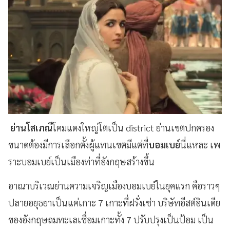
ย่านโสเภณี
โคมแดงใหญ่โตเป็น district ย่านเขตปกครอง
ขนาดต้องมีการเลือกตั้งผู้แทนเขตมีแต่ที่
บอมเบย์
นี่แหละ เพ
ราะบอมเบย์เป็นเมืองท่าที่อังกฤษสร้างขึ้น
อาณาบริเวณย่านความเจริญเมืองบอมเบย์ในยุคแรก คือราวๆ
ปลายอยุธยาเป็นแค่เกาะ 7 เกาะที่ฝรั่งเช่า บริษัทอีสต์อินเดีย
ของอังกฤษถมทะเลเชื่อมเกาะทั้ง 7 ปรับปรุงเป็นป้อม เป็น