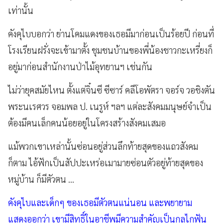
เท่านั้น
คังคุไบบอกว่า ย่านโคมแดงของเธอมีมาก่อนเป็นร้อยปี ก่อนที่
โรงเรียนฝรั่งจะเข้ามาตั้ง ชุมชนบ้านของพี่น้องชาวกะเหรี่ยงก็
อยู่มาก่อนสำนักงานป่าไม้อุทยานฯ เช่นกัน
ไม่ว่ายุคสมัยไหน ตั้งแต่จิ๋นซี ซีซาร์ คลีโอพัตรา จอร์จ วอชิงตัน
พระนเรศวร จอมพล ป. เนรูห์ ฯลฯ แต่ละสังคมมนุษย์จำเป็น
ต้องมีคนเล็กคนน้อยอยู่ในโครงสร้างสังคมเสมอ
แม้พวกเขาเหล่านั้นซ่อนอยู่ส่วนลึกท้ายสุดของแถวสังคม
ก็ตาม ไอ้ฟักเป็นสัปปะเหร่อเมามายซ่อนตัวอยู่ท้ายสุดของ
หมู่บ้าน ก็มีตัวตน ...
คังคุไบและเด็กๆ ของเธอมีตัวตนแน่นอน และพยายาม
แสดงออกว่า เขามีสิทธิ์ในอาชีพมีความสำคัญเป็นกลไกฟัน