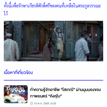
ทั้งนี้เพื่อรักษาเกียรติศักดิ์ศรีของคนที่เหลือในตระกูลวรรณะ
ไว้
เนื้อหาที่เกี่ยวข้อง
ทำความรู้จักอาชีพ “โสเภณี” ผ่านมุมมองของ
ภาพยนตร์ “คังคุไบ”
13 พ.ค. 2565 | 6:35