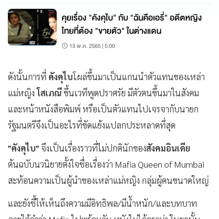
คุยเรื่อง "คังคุไบ" กับ "ฉันคือเอรี่" อดีตหญิง
ไทยที่ต้อง "ขายตัว" ในต่างแดน
13 พ.ค. 2565 | 5:00
ดังนั้นการที่
คังคุไบ
โผล่ขึ้นมาเป็นแกนนำตัวแทนของเหล่า
แม่หญิง
โสเภณี
ขึ้นเวทีพูดปราศรัย มีตัวตนขึ้นมาในสังคม
และหน้าหนังสือพิมพ์ หรือเป็นตัวแทนไปเจรจากับนายก
รัฐมนตรีจึงเป็นอะไรที่ขัดแย้งแปลกประหลาดที่สุด
"คังคุไบ"
จึงเป็นเรื่องราวที่ไม่ปกตินักของ
สังคมอินเดีย
ต้นฉบับนวนิยายตั้งใจชื่อเรื่องว่า Mafia Queen of Mumbai
สะท้อนความเป็นผู้นำของเหล่าแม่หญิง กลุ่มผู้คนขนาดใหญ่
และยังชี้ให้เห็นถึงความมีอิทธิพล/มีน้ำหนัก/และบทบาท