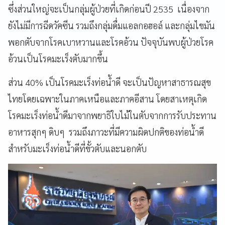
ซึ่งส่วนใหญ่จะเป็นกลุ่มผู้ป่วยที่เกิดก่อนปี 2535 เนื่องจาก
ยังไม่มีการฉีดวัคซีน รวมถึงกลุ่มดื่มแอลกอฮอล์ และกลุ่มไขมัน
พอกตับจากโรคเบาหวานและโรคอ้วน ปัจจุบันพบผู้ป่วยโรค
อ้วนเป็นโรคมะเร็งตับมากขึ้น
ส่วน 40% เป็นโรคมะเร็งท่อน้ำดี จะเป็นปัญหาสาธารณสุข
ไทยโดยเฉพาะในภาคเหนือและภาคอีสาน โดยสาเหตุเกิด
โรคมะเร็งท่อน้ำดีมาจากพยาธิใบไม้ในตับจากการรับประทาน
อาหารสุกๆ ดิบๆ รวมถึงภาวะที่มีความผิดปกติของท่อน้ำดี
สำหรับมะเร็งท่อน้ำดีที่ขั้วตับและนอกตับ