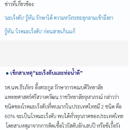
ข่าวที่เกี่ยวข้อง:
'มะเร็งตับ' รู้ทัน รักษาได้ ความหวังระยะลุกลามเข้าถึงยา
รู้ทัน 'โรคมะเร็งตับ' ก่อนสายเกินแก้
เช็กสาเหตุ“มะเร็งตับและท่อน้ำดี”
รศ.นพ.ธีรภัทร อึ้งตระกูล รักษาการคณบดีวิทยาลัย
แพทยศาสตร์ศรีสวางควัฒน ราชวิทยาลัยจุฬาภรณ์ กล่าวว่า
ชนิดของโรคมะเร็งตับที่พบมากในประเทศไทยมี 2 ชนิด คือ
60% จะเป็นโรคมะเร็งตับ พบได้ทั่วทุกภาคของประเทศไทย
โดยสาเหตุมาจากการติดเชื้อไวรัสตับอักเสบปี หรือซีเรื้อรัง