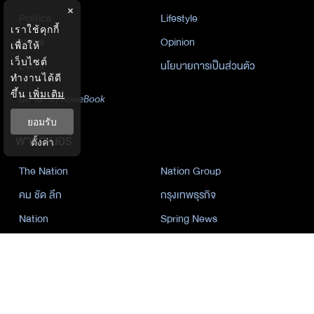
×
Politics
Lifestyle
เราใช้คุกกี้
News
Opinion
เพื่อให้
เว็บไซต์
Event
นโยบายการเป็นส่วนตัว
ทำงานได้ดี
ขึ้น
เพิ่มเติม
นิยาย
by KaweBook
ยอมรับ
พาร์ทเนอร์
ตั้งค่า
The Nation
Nation Group
คม ชัด ลึก
กรุงเทพธุรกิจ
Nation
Spring News
Thainewsonline
Tnews
ฐานเศรษฐกิจ