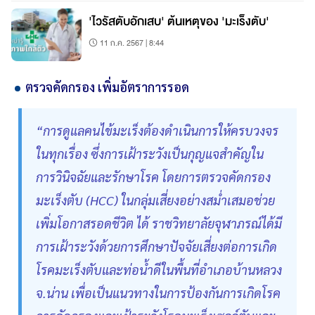
'ไวรัสตับอักเสบ' ต้นเหตุของ 'มะเร็งตับ'
11 ก.ค. 2567 | 8:44
ตรวจคัดกรอง เพิ่มอัตราการรอด
“การดูแลคนไข้มะเร็งต้องดำเนินการให้ครบวงจร
ในทุกเรื่อง ซึ่งการเฝ้าระวังเป็นกุญแจสำคัญใน
การวินิจฉัยและรักษาโรค โดยการตรวจคัดกรอง
มะเร็งตับ (HCC) ในกลุ่มเสี่ยงอย่างสม่ำเสมอช่วย
เพิ่มโอกาสรอดชีวิต ได้ ราชวิทยาลัยจุฬาภรณ์ได้มี
การเฝ้าระวังด้วยการศึกษาปัจจัยเสี่ยงต่อการเกิด
โรคมะเร็งตับและท่อน้ำดีในพื้นที่อำเภอบ้านหลวง
จ.น่าน เพื่อเป็นแนวทางในการป้องกันการเกิดโรค