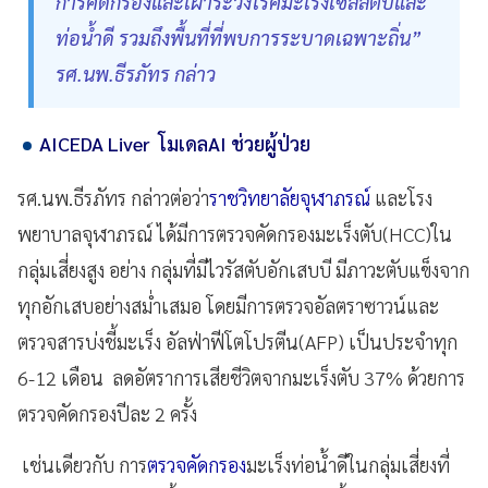
การคัดกรองและเฝ้าระวังโรคมะเร็งเซลล์ตับและ
ท่อน้ำดี รวมถึงพื้นที่ที่พบการระบาดเฉพาะถิ่น”
รศ.นพ.ธีรภัทร กล่าว
AICEDA Liver โมเดลAI ช่วยผู้ป่วย
รศ.นพ.ธีรภัทร กล่าวต่อว่า
ราชวิทยาลัยจุฬาภรณ์
และโรง
พยาบาลจุฬาภรณ์ ได้มีการตรวจคัดกรองมะเร็งตับ(HCC)ใน
กลุ่มเสี่ยงสูง อย่าง กลุ่มที่มีไวรัสตับอักเสบบี มีภาวะตับแข็งจาก
ทุกอักเสบอย่างสม่ำเสมอ โดยมีการตรวจอัลตราซาวน์และ
ตรวจสารบ่งชี้มะเร็ง อัลฟ่าฟีโตโปรตีน(AFP) เป็นประจำทุก
6-12 เดือน ลดอัตราการเสียชีวิตจากมะเร็งตับ 37% ด้วยการ
ตรวจคัดกรองปีละ 2 ครั้ง
เช่นเดียวกับ การ
ตรวจคัดกรอง
มะเร็งท่อน้ำดีในกลุ่มเสี่ยงที่