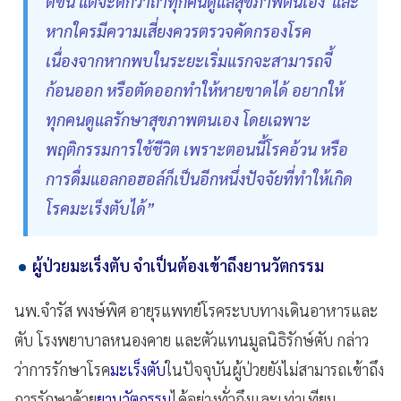
ดีขึ้น แต่จะดีกว่าถ้าทุกคนดูแลสุขภาพตนเอง และ
หากใครมีความเสี่ยงควรตรวจคัดกรองโรค
เนื่องจากหากพบในระยะเริ่มแรกจะสามารถจี้
ก้อนออก หรือตัดออกทำให้หายขาดได้ อยากให้
ทุกคนดูแลรักษาสุขภาพตนเอง โดยเฉพาะ
พฤติกรรมการใช้ชีวิต เพราะตอนนี้โรคอ้วน หรือ
การดื่มแอลกอฮอล์ก็เป็นอีกหนึ่งปัจจัยที่ทำให้เกิด
โรคมะเร็งตับได้”
ผู้ป่วยมะเร็งตับ จำเป็นต้องเข้าถึงยานวัตกรรม
นพ.จำรัส พงษ์พิศ อายุรแพทย์โรคระบบทางเดินอาหารและ
ตับ โรงพยาบาลหนองคาย และตัวแทนมูลนิธิรักษ์ตับ กล่าว
ว่าการรักษาโรค
มะเร็งตับ
ในปัจจุบันผู้ป่วยยังไม่สามารถเข้าถึง
การรักษาด้วย
ยานวัตกรรม
ได้อย่างทั่วถึงและเท่าเทียม